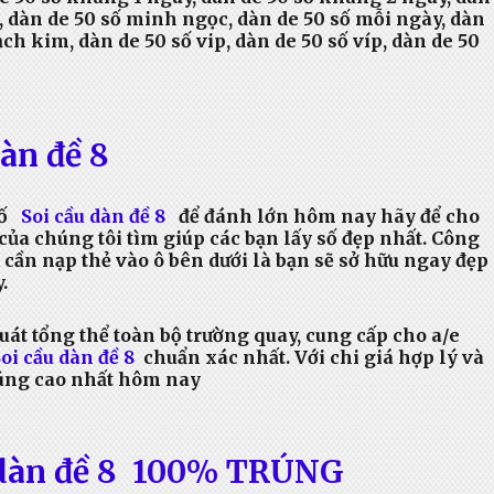
ời, dàn de 50 số minh ngọc, dàn de 50 số mỗi ngày, dàn
ch kim, dàn de 50 số vip, dàn de 50 số víp, dàn de 50
dàn đề 8
số
Soi cầu dàn đề 8
để đánh lớn hôm nay hãy để cho
của chúng tôi tìm giúp các bạn lấy số đẹp nhất. Công
ỉ cần nạp thẻ vào ô bên dưới là bạn sẽ sở hữu ngay đẹp
.
uát tổng thể toàn bộ trường quay, cung cấp cho a/e
oi cầu dàn đề 8
chuẩn xác nhất. Với chi giá hợp lý và
rúng cao nhất hôm nay
dàn đề 8
100% TRÚNG