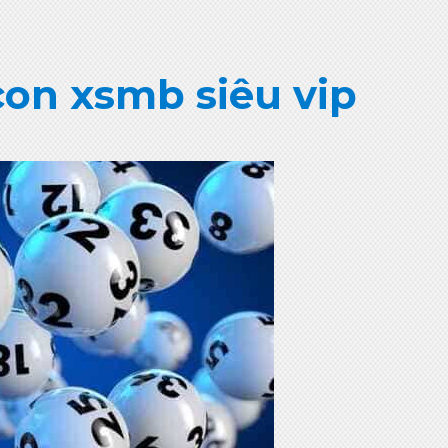
con xsmb siêu vip