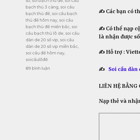
số
,
soi bạch thủ đề
,
soi cầu
bạch thủ 3 càng
,
soi cầu
✍ Các bạn có th
bạch thủ đề
,
soi cầu bạch
thủ đề hôm nay
,
soi cầu
bạch thủ đề miền bắc
,
soi
✍ Có thể nạp cộ
cầu bạch thủ lô de
,
soi cầu
là nhận được s
dàn de 20 số vip
,
soi cầu
dàn de 20 số vip miễn bắc
,
✍ Hỗ trợ : Vie
soi cầu đề hôm nay
,
soicầulôđề
ở
89 bình luận
✍
Soi cầu dàn 
soi
cầu
LIÊN HỆ BẰNG 
dàn
đề
Nạp thẻ và nhậ
8
con
xsmb
siêu
vip