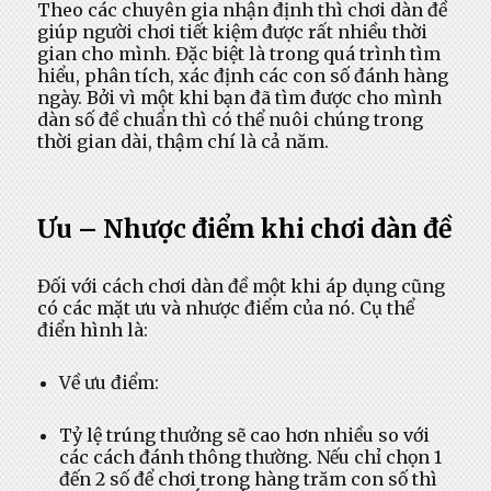
Theo các chuyên gia nhận định thì chơi dàn đề
giúp người chơi tiết kiệm được rất nhiều thời
gian cho mình. Đặc biệt là trong quá trình tìm
hiểu, phân tích, xác định các con số đánh hàng
ngày. Bởi vì một khi bạn đã tìm được cho mình
dàn số đề chuẩn thì có thể nuôi chúng trong
thời gian dài, thậm chí là cả năm.
Ưu – Nhược điểm khi chơi dàn đề
Đối với cách chơi dàn đề một khi áp dụng cũng
có các mặt ưu và nhược điểm của nó. Cụ thể
điển hình là:
Về ưu điểm:
Tỷ lệ trúng thưởng sẽ cao hơn nhiều so với
các cách đánh thông thường. Nếu chỉ chọn 1
đến 2 số để chơi trong hàng trăm con số thì