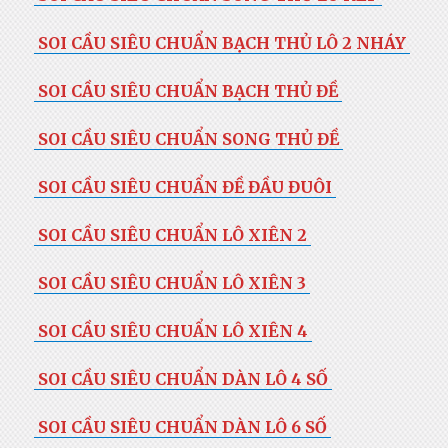
SOI CẦU SIÊU CHUẨN BẠCH THỦ LÔ 2 NHÁY
SOI CẦU SIÊU CHUẨN BẠCH THỦ ĐỀ
SOI CẦU SIÊU CHUẨN SONG THỦ ĐỀ
SOI CẦU SIÊU CHUẨN ĐỀ ĐẦU ĐUÔI
SOI CẦU SIÊU CHUẨN LÔ XIÊN 2
SOI CẦU SIÊU CHUẨN LÔ XIÊN 3
SOI CẦU SIÊU CHUẨN LÔ XIÊN 4
SOI CẦU SIÊU CHUẨN DÀN LÔ 4 SỐ
SOI CẦU SIÊU CHUẨN DÀN LÔ 6 SỐ