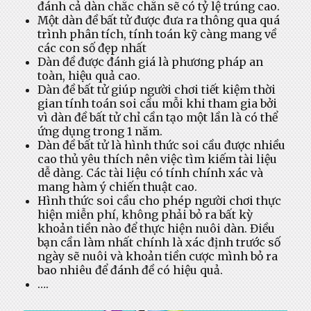
đánh cả dàn chắc chắn sẽ có tỷ lệ trúng cao.
Một dàn đề bất tử được đưa ra thông qua quá
trình phân tích, tính toán kỹ càng mang về
các con số đẹp nhất
Dàn đề được đánh giá là phương pháp an
toàn, hiệu quả cao.
Dàn đề bất tử giúp người chơi tiết kiệm thời
gian tính toán soi cầu mỗi khi tham gia bởi
vì dàn đề bất tử chỉ cần tạo một lần là có thể
ứng dụng trong 1 năm.
Dàn đề bất tử là hình thức soi cầu được nhiều
cao thủ yêu thích nên việc tìm kiếm tài liệu
dễ dàng. Các tài liệu có tính chính xác và
mang hàm ý chiến thuật cao.
Hình thức soi cầu cho phép người chơi thực
hiện miễn phí, không phải bỏ ra bất kỳ
khoản tiền nào để thực hiện nuôi dàn. Điều
bạn cần làm nhất chính là xác định trước số
ngày sẽ nuôi và khoản tiền cược mình bỏ ra
bao nhiêu để đánh đề có hiệu quả.
….