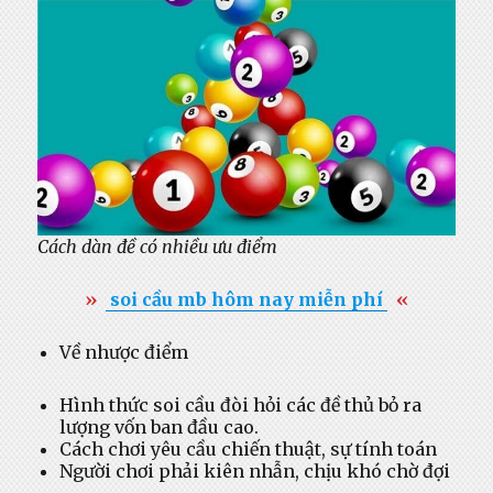
Cách dàn đề có nhiều ưu điểm
»
soi cầu mb hôm nay miễn phí
«
Về nhược điểm
Hình thức soi cầu đòi hỏi các đề thủ bỏ ra
lượng vốn ban đầu cao.
Cách chơi yêu cầu chiến thuật, sự tính toán
Người chơi phải kiên nhẫn, chịu khó chờ đợi