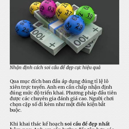
Nhận định cách soi cầu đề đẹp cực hiệu quả
Qua mục đích ban đầu áp dụng đúng tỉ lệ lô
xiên trực tuyến. Anh em cần chấp nhận định
đúng mức độ triển khai. Phương pháp đầu tiên
được các chuyên gia đánh giá cao. Người chơi
chọn cặp số đi kèm như một điều kiện bắt
buộc.
Khi khai thác kế hoạch
soi cầu đề đẹp nhất