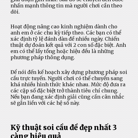
nhấn mạnh thông tin mà người chơi cần theo
dõi.
Hoạt động nâng cao kinh nghiệm dành cho
anh em ở các chu kỳ tiếp theo. Các bạn có thể
xác định tỷ lệ đánh dàn đề nhiều ngày. Chiến
thuật dự đoán kết quả với 2 con số đặc biệt. Anh
em có thể lấy tổng hoặc hiệu đều là những
phương pháp thông dụng.
Để nói đến kế hoạch xây dựng phương pháp soi
cầu trực tuyến. Người chơi có thể chuyển sang
khá nhiều hình thức khác nhau. Mức độ đưa ra
các cặp số đặc biệt trở thành tiêu chí chung.
Nếu bạn đang xác định giải cũng cần cân nhắc
sẽ gắn liền với các hệ số này.
Kỹ thuật soi cầu đề đẹp nhất 3
càng hiệu quả