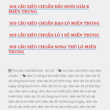
SOI CẦU SIÊU CHUẨN ĐẦU ĐUÔI GIẢI 8
MIỀN TRUNG
SOI CẦU SIÊU CHUẨN BAO LÔ MIỀN TRUNG
SOI CẦU SIÊU CHUẨN LÔ 3 SỐ MIỀN TRUNG
SOI CẦU SIÊU CHUẨN SONG THỦ LÔ MIỀN
TRUNG
Posted
Categories
Thứ Ba, 04/08/2026 - 20:02
soi cầu mb hôm nay siêu
on
Tags
chuẩn
dàn 3 càng 6 số miền bắc
,
dàn 30 số
,
dàn de 10
số rồng bạch kim
,
dàn de 20 số hôm nay
,
dàn de 20 số nuôi
ngày rồng bạch kim
,
dàn de 20 số vip
,
dàn de 36 số bất bại
vip
,
dàn de 4 càng
,
dàn de 4 số miễn phí
,
dàn de 4 số vip
miền bắc
,
dàn de 50 số rồng bạch kim
,
dàn de 50 số víp
,
dàn de 6 số miễn phí
,
dàn de 60 số khung 2 ngày
,
dàn de
60 số víp miễn phí
,
dàn de 60 số vip miễn phí
,
dàn de 60