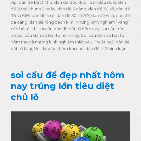
vip
,
dàn de bạch thủ
,
dàn de đầu đuôi
,
dàn đầu đuôi
,
dàn
đề 20 số khung 2 ngày
,
dàn đề 3 càng
,
dàn đề 30 số
,
dàn đề
36 số 666
,
dàn đề 4 số
,
dàn đề 50 số 247
,
dàn đề 6 số
,
dàn đề
ba càng
,
dàn đề rồng bạch kim
,
Những kinh nghiệm “vàng”
cần bỏ túi khi soi cầu dàn đề bất tử hôm nay
,
soi cầu dàn
đề
,
soi cầu dàn đề bất tử hôm nay
,
Soi cầu dàn đề bất tử
hôm nay và những kinh nghiệm thiết yếu
,
Thuật ngữ dàn đề
ở
bất tử là gì
,
Ưu - Nhược điểm khi chơi dàn đề
2 bình luận
soi
cầu
dàn
soi cầu đề đẹp nhất hôm
đề
bất
nay trúng lớn tiêu diệt
tử
chủ lô
hôm
nay
cực
kỳ
chuẩn
1002