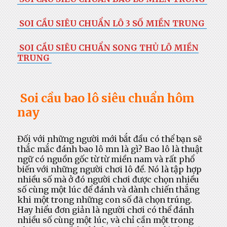
SOI CẦU SIÊU CHUẨN LÔ 3 SỐ MIỀN TRUNG
SOI CẦU SIÊU CHUẨN SONG THỦ LÔ MIỀN
TRUNG
Soi cầu bao lô siêu chuẩn hôm
nay
Đối với những người mới bắt đầu có thể bạn sẽ
thắc mắc đánh bao lô mn là gì? Bao lô là thuật
ngữ có nguồn gốc từ từ miền nam và rất phổ
biến với những người chơi lô đề. Nó là tập hợp
nhiều số mà ở đó người chơi được chọn nhiều
số cùng một lúc để đánh và dành chiến thắng
khi một trong những con số đã chọn trúng.
Hay hiểu đơn giản là người chơi có thể đánh
nhiều số cùng một lúc, và chỉ cần một trong