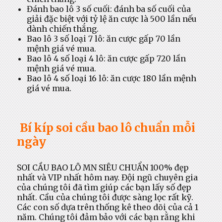
Đánh bao lô 3 số cuối: đánh ba số cuối của
giải đặc biệt với tỷ lệ ăn cược là 500 lần nếu
dành chiến thắng.
Bao lô 3 số loại 7 lô: ăn cược gấp 70 lần
mệnh giá vé mua.
Bao lô 4 số loại 4 lô: ăn cược gấp 720 lần
mệnh giá vé mua.
Bao lô 4 số loại 16 lô: ăn cược 180 lần mệnh
giá vé mua.
Bí kíp soi cầu bao lô chuẩn mỗi
ngày
SOI CẦU BAO LÔ MN SIÊU CHUẨN 100% đẹp
nhất và VIP nhất hôm nay. Đội ngũ chuyên gia
của chúng tôi đã tìm giúp các bạn lấy số đẹp
nhất. Cầu của chúng tôi được sàng lọc rất kỹ.
Các con số dựa trên thống kê theo dõi của cả 1
năm. Chúng tôi đảm bảo với các bạn rằng khi