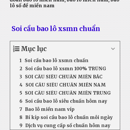
lô số đề miền nam
Soi cầu bao lô xsmn chuẩn
Mục lục
Soi cầu bao lô xsmn chuẩn
Soi cầu bao lô xsmn 100% TRÚNG
SOI CẦU SIÊU CHUẨN MIỀN BẮC
SOI CẦU SIÊU CHUẨN MIỀN NAM
SOI CẦU SIÊU CHUẨN MIỀN TRUNG
Soi cầu bao lô siêu chuẩn hôm nay
Bao lô miền nam víp
Bí kíp soi cầu bao lô chuẩn mỗi ngày
Dịch vụ cung cấp số chuẩn hôm nay