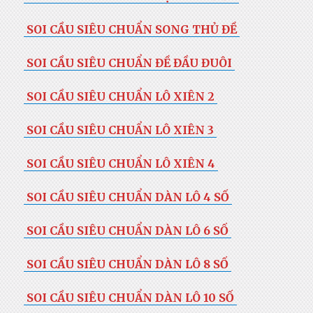
SOI CẦU SIÊU CHUẨN SONG THỦ ĐỀ
SOI CẦU SIÊU CHUẨN ĐỀ ĐẦU ĐUÔI
SOI CẦU SIÊU CHUẨN LÔ XIÊN 2
SOI CẦU SIÊU CHUẨN LÔ XIÊN 3
SOI CẦU SIÊU CHUẨN LÔ XIÊN 4
SOI CẦU SIÊU CHUẨN DÀN LÔ 4 SỐ
SOI CẦU SIÊU CHUẨN DÀN LÔ 6 SỐ
SOI CẦU SIÊU CHUẨN DÀN LÔ 8 SỐ
SOI CẦU SIÊU CHUẨN DÀN LÔ 10 SỐ