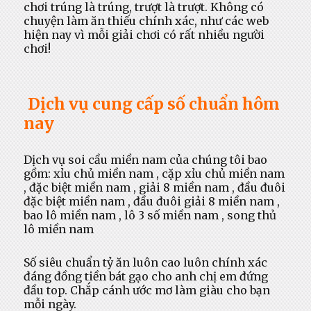
chơi trúng là trúng, trượt là trượt. Không có
chuyện làm ăn thiếu chính xác, như các web
hiện nay vì mỗi giải chơi có rất nhiều người
chơi!
Dịch vụ cung cấp số chuẩn hôm
nay
Dịch vụ soi cầu miền nam của chúng tôi bao
gồm: xỉu chủ miền nam , cặp xỉu chủ miền nam
, đặc biệt miền nam , giải 8 miền nam , đầu đuôi
đặc biệt miền nam , đầu đuôi giải 8 miền nam ,
bao lô miền nam , lô 3 số miền nam , song thủ
lô miền nam
Số siêu chuẩn tỷ ăn luôn cao luôn chính xác
đáng đồng tiền bát gạo cho anh chị em đứng
đầu top. Chắp cánh ước mơ làm giàu cho bạn
mỗi ngày.