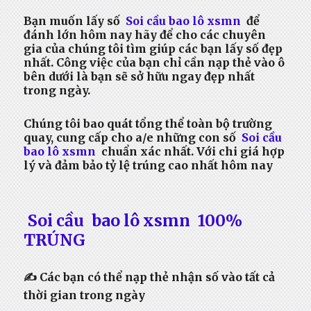
Bạn muốn lấy số
Soi cầu bao lô xsmn
để
đánh lớn hôm nay hãy để cho các chuyên
gia của chúng tôi tìm giúp các bạn lấy số đẹp
nhất. Công việc của bạn chỉ cần nạp thẻ vào ô
bên dưới là bạn sẽ sở hữu ngay đẹp nhất
trong ngày.
Chúng tôi bao quát tổng thể toàn bộ trường
quay, cung cấp cho a/e những con số
Soi cầu
bao lô xsmn
chuẩn xác nhất. Với chi giá hợp
lý và đảm bảo tỷ lệ trúng cao nhất hôm nay
Soi cầu
bao lô xsmn
100%
TRÚNG
✍ Các bạn có thể nạp thẻ nhận số vào tất cả
thời gian trong ngày