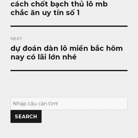
Previous
cách chốt bạch thủ lô mb
bài
post:
chắc ăn uy tín số 1
viết
NEXT
Next
dự đoán dàn lô miền bắc hôm
post:
nay có lãi lớn nhé
SEARCH