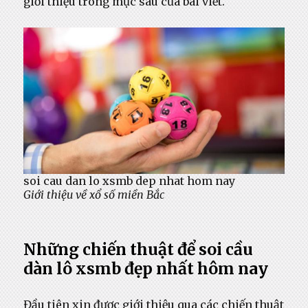
giới thiệu trong mục sau của bài viết.
soi cau dan lo xsmb dep nhat hom nay
Giới thiệu về xổ số miền Bắc
Những chiến thuật để soi cầu
dàn lô xsmb đẹp nhất hôm nay
Đầu tiên xin được giới thiệu qua các chiến thuật