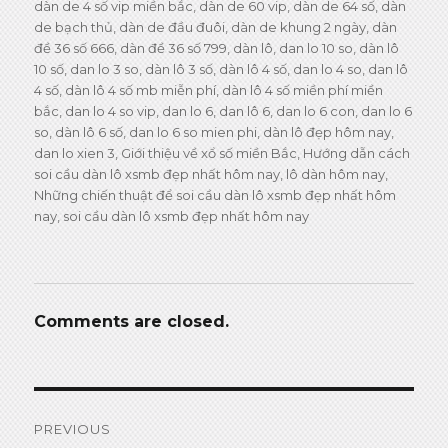
dàn de 4 số vip miền bắc
,
dàn de 60 vip
,
dàn de 64 số
,
dàn
de bạch thủ
,
dàn de đầu đuôi
,
dàn de khung 2 ngày
,
dàn
đề 36 số 666
,
dàn đề 36 số 799
,
dàn lô
,
dan lo 10 so
,
dàn lô
10 số
,
dan lo 3 so
,
dàn lô 3 số
,
dàn lô 4 số
,
dan lo 4 so
,
dan lô
4 số
,
dàn lô 4 số mb miễn phí
,
dàn lô 4 số miền phí miền
bắc
,
dan lo 4 so vip
,
dan lo 6
,
dan lô 6
,
dan lo 6 con
,
dan lo 6
so
,
dàn lô 6 số
,
dan lo 6 so mien phi
,
dàn lô đẹp hôm nay
,
dan lo xien 3
,
Giới thiệu về xổ số miền Bắc
,
Hướng dẫn cách
soi cầu dàn lô xsmb đẹp nhất hôm nay
,
lô dàn hôm nay
,
Những chiến thuật để soi cầu dàn lô xsmb đẹp nhất hôm
nay
,
soi cầu dàn lô xsmb đẹp nhất hôm nay
Comments are closed.
Điều
hướng
PREVIOUS