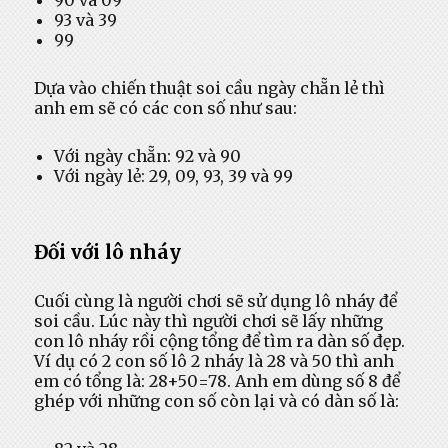
93 và 39
99
Dựa vào chiến thuật soi cầu ngày chẵn lẻ thì
anh em sẽ có các con số như sau:
Với ngày chẵn: 92 và 90
Với ngày lẻ: 29, 09, 93, 39 và 99
Đối với lô nháy
Cuối cùng là người chơi sẽ sử dụng lô nháy để
soi cầu. Lúc này thì người chơi sẽ lấy những
con lô nháy rồi cộng tổng để tìm ra dàn số đẹp.
Ví dụ có 2 con số lô 2 nháy là 28 và 50 thì anh
em có tổng là: 28+50=78. Anh em dùng số 8 để
ghép với những con số còn lại và có dàn số là: