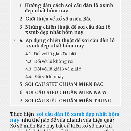
Hướng dẫn cách soi cầu dàn lô xsmb
đẹp nhất hôm nay
Giới thiệu về xổ số miền Bắc
Những chiến thuật để soi cầu dàn lô
xsmb đẹp nhất hôm nay
Áp dụng chiến thuật để soi cầu dàn lô
xsmb đẹp nhất hôm nay
Đối với lô giải đặc biệt
Đối với lô không rơi
Đối với lô giải 3 và giải 5
Đối với lô nháy
SOI CẦU SIÊU CHUẨN MIỀN BẮC
SOI CẦU SIÊU CHUẨN MIỀN NAM
SOI CẦU SIÊU CHUẨN MIỀN TRUNG
Thực hiện
soi cầu dàn lô xsmb đẹp nhất hôm
nay
như thế nào để vừa nhanh vừa hiệu quả?
Xổ số miền Bắc hay bất cứ kiểu xổ số nào thì