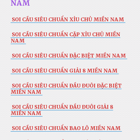
NAM
SOI CẦU SIÊU CHUẨN XỈU CHỦ MIỀN NAM
SOI CẦU SIÊU CHUẨN CẶP XỈU CHỦ MIỀN
NAM
SOI CẦU SIÊU CHUẨN ĐẶC BIỆT MIỀN NAM
SOI CẦU SIÊU CHUẨN GIẢI 8 MIỀN NAM
SOI CẦU SIÊU CHUẨN ĐẦU ĐUÔI ĐẶC BIỆT
MIỀN NAM
SOI CẦU SIÊU CHUẨN ĐẦU ĐUÔI GIẢI 8
MIỀN NAM
SOI CẦU SIÊU CHUẨN BAO LÔ MIỀN NAM