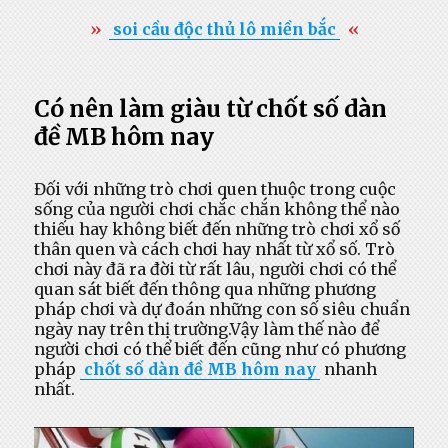
»
soi cầu độc thủ lô miền bắc
«
Có nên làm giàu từ chốt số dàn
đề MB hôm nay
Đối với những trò chơi quen thuộc trong cuộc
sống của người chơi chắc chắn không thể nào
thiếu hay không biết đến những trò chơi xổ số
thân quen và cách chơi hay nhất từ xổ số. Trò
chơi này đã ra đời từ rất lâu, người chơi có thể
quan sát biết đến thông qua những phương
pháp chơi và dự đoán những con số siêu chuẩn
ngày nay trên thị trường.Vậy làm thế nào để
người chơi có thể biết đến cũng như có phương
pháp
chốt số dàn đề MB hôm nay
nhanh
nhất.