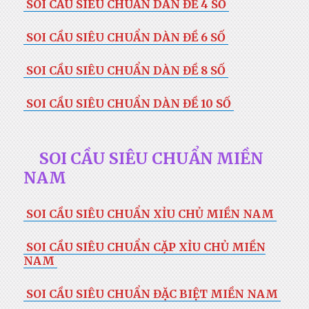
SOI CẦU SIÊU CHUẨN DÀN ĐỀ 4 SỐ
SOI CẦU SIÊU CHUẨN DÀN ĐỀ 6 SỐ
SOI CẦU SIÊU CHUẨN DÀN ĐỀ 8 SỐ
SOI CẦU SIÊU CHUẨN DÀN ĐỀ 10 SỐ
SOI CẦU SIÊU CHUẨN MIỀN
NAM
SOI CẦU SIÊU CHUẨN XỈU CHỦ MIỀN NAM
SOI CẦU SIÊU CHUẨN CẶP XỈU CHỦ MIỀN
NAM
SOI CẦU SIÊU CHUẨN ĐẶC BIỆT MIỀN NAM