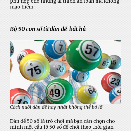
phù hợp cho những ai thích an toàn mà không
mạo hiểm.
Bộ 50 con số từ dàn đề bất hủ
Cách nuôi dàn đề hay nhất không thể bỏ lỡ
Dàn đề 50 số là trò chơi mà bạn cần chọn cho
mình một cầu lô 50 số để chơi theo thời gian