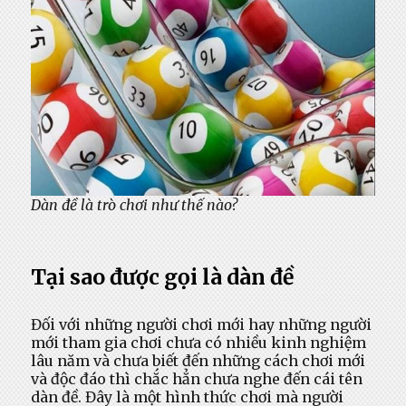
Dàn đề là trò chơi như thế nào?
Tại sao được gọi là dàn đề
Đối với những người chơi mới hay những người
mới tham gia chơi chưa có nhiều kinh nghiệm
lâu năm và chưa biết đến những cách chơi mới
và độc đáo thì chắc hẳn chưa nghe đến cái tên
dàn đề. Đây là một hình thức chơi mà người