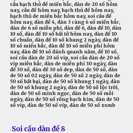
cầu bạch thủ đề miền bắc, dàn de 20 số hôm
nay, cầu đề hôm nay, bạch thủ đề hôm nay,
bạch thủ de miền bắc hôm nay, soi cầu đề
hôm nay, dàn đề 4, dàn 3 càng 6 số miền bắc,
dàn de 6 số miễn phí, dàn đề 6, dàn đề 10, dàn
10 số, dàn đề 10 số bất tử hôm nay, dàn đề 10
số chuẩn, dàn đề 10 số khung 2 ngày, dàn đề
10 số miền bắc, dàn đề 10 số miễn phí hôm
nay, dàn đề 10 số đánh quanh năm, đề 10 số,
soi cầu dàn de 20 số vip, soi cầu dàn de 20 số
vip miễn bắc, dàn de miễn phí 30 ngày, dàn
đề 30 số, dàn đề 30 số dep, dàn de 50 số, dàn
de 50 số 02 ngày, dàn de 50 số 2 ngày, dàn de
50 số bất bại, dàn de 50 số khung 1 ngày, dàn
de 50 số khung 2 ngày, dàn de 50 số lộc trời,
dàn de 50 số minh ngọc, dàn de 50 số mỗi
ngày, dàn de 50 số rồng bạch kim, dàn de 50
số vip, dàn de 50 số víp, dàn de 50 số xsmb
Soi cầu dàn đề 8