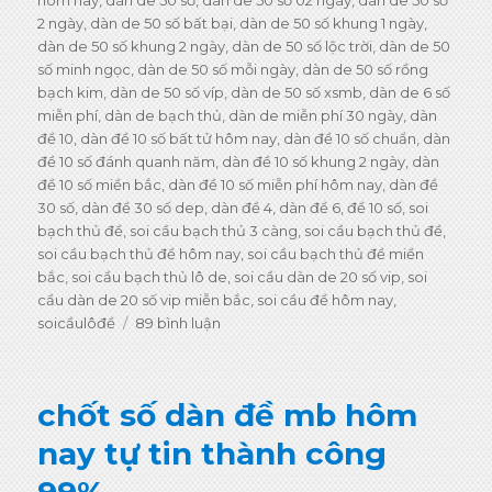
hôm nay
,
dàn de 50 số
,
dàn de 50 số 02 ngày
,
dàn de 50 số
2 ngày
,
dàn de 50 số bất bại
,
dàn de 50 số khung 1 ngày
,
dàn de 50 số khung 2 ngày
,
dàn de 50 số lộc trời
,
dàn de 50
số minh ngọc
,
dàn de 50 số mỗi ngày
,
dàn de 50 số rồng
bạch kim
,
dàn de 50 số víp
,
dàn de 50 số xsmb
,
dàn de 6 số
miễn phí
,
dàn de bạch thủ
,
dàn de miễn phí 30 ngày
,
dàn
đề 10
,
dàn đề 10 số bất tử hôm nay
,
dàn đề 10 số chuẩn
,
dàn
đề 10 số đánh quanh năm
,
dàn đề 10 số khung 2 ngày
,
dàn
đề 10 số miền bắc
,
dàn đề 10 số miễn phí hôm nay
,
dàn đề
30 số
,
dàn đề 30 số dep
,
dàn đề 4
,
dàn đề 6
,
đề 10 số
,
soi
bạch thủ đề
,
soi cầu bạch thủ 3 càng
,
soi cầu bạch thủ đề
,
soi cầu bạch thủ đề hôm nay
,
soi cầu bạch thủ đề miền
bắc
,
soi cầu bạch thủ lô de
,
soi cầu dàn de 20 số vip
,
soi
cầu dàn de 20 số vip miễn bắc
,
soi cầu đề hôm nay
,
ở
soicầulôđề
89 bình luận
soi
cầu
dàn
chốt số dàn đề mb hôm
đề
8
nay tự tin thành công
con
xsmb