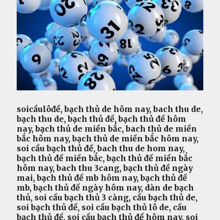
soicầulôđề, bạch thủ de hôm nay, bach thu de,
bạch thu de, bạch thủ đề, bạch thủ đề hôm
nay, bạch thủ de miền bắc, bach thủ de miền
bắc hôm nay, bạch thủ de miền bắc hôm nay,
soi cầu bạch thủ đề, bach thu de hom nay,
bạch thủ đề miền bắc, bạch thủ đề miền bắc
hôm nay, bach thu 3cang, bạch thủ đề ngày
mai, bạch thủ đề mb hôm nay, bạch thủ đề
mb, bạch thủ đề ngày hôm nay, dàn de bạch
thủ, soi cầu bạch thủ 3 càng, cầu bạch thủ de,
soi bạch thủ đề, soi cầu bạch thủ lô de, cầu
bạch thủ đề, soi cầu bạch thủ đề hôm nay, soi