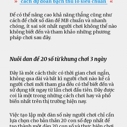
»
cách dự đoán bạch thủ lô siêu chuẩn
«
Để có thể nâng cao khả năng thắng cũng như
cách để chốt số dàn đề MB chuẩn và nhanh
chóng, ít sai sót nhất người chơi không thể nào
không biết đến và tham khảo những phương
pháp chơi sau đây.
Nuôi dan đề 20 số từ khung chơi 3 ngày
Đây là môt cách thức có thời gian chơi ngắn,
không qua dài và bất kì người chơi nào kể cả
người chơi mới tham gia đều có thể biết đến và
sử dụng tốt ngay từ lần chơi đầu tiên. Đây được
coi là một trong những cách chơi hay và phổ
biến nhất trên thị trường hiện nay.
Việc tạo lập một dàn số này người chơi chỉ cần
lựa chọn cho bản thân 20 con số đẹp nhất để
tạo thành một dàn 20 con số và thực hiện chơi,