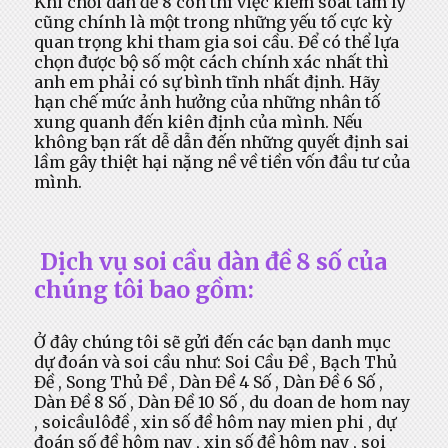
Khi chơi dàn đề 8 con thì việc kiểm soát tâm lý
cũng chính là một trong những yếu tố cực kỳ
quan trọng khi tham gia soi cầu. Để có thể lựa
chọn được bộ số một cách chính xác nhất thì
anh em phải có sự bình tĩnh nhất định. Hãy
hạn chế mức ảnh hưởng của những nhân tố
xung quanh đến kiên định của mình. Nếu
không bạn rất dễ dẫn đến những quyết định sai
lầm gây thiệt hại nặng nề về tiền vốn đầu tư của
mình.
Dịch vụ soi cầu dàn đề 8 số của
chúng tôi bao gồm:
Ở đây chúng tôi sẽ gửi đến các bạn danh mục
dự đoán và soi cầu như: Soi Cầu Đề , Bạch Thủ
Đề , Song Thủ Đề , Dàn Đề 4 Số , Dàn Đề 6 Số ,
Dàn Đề 8 Số , Dàn Đề 10 Số , du doan de hom nay
, soicầulôđề , xin số đề hôm nay mien phi , dự
đoán số đề hôm nay , xin số đề hôm nay , soi