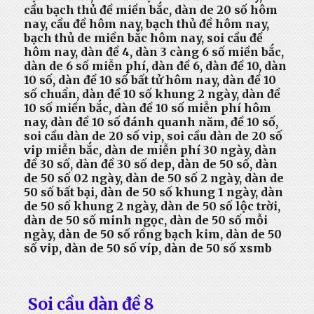
cầu bạch thủ đề miền bắc, dàn de 20 số hôm
nay, cầu đề hôm nay, bạch thủ đề hôm nay,
bạch thủ de miền bắc hôm nay, soi cầu đề
hôm nay, dàn đề 4, dàn 3 càng 6 số miền bắc,
dàn de 6 số miễn phí, dàn đề 6, dàn đề 10, dàn
10 số, dàn đề 10 số bất tử hôm nay, dàn đề 10
số chuẩn, dàn đề 10 số khung 2 ngày, dàn đề
10 số miền bắc, dàn đề 10 số miễn phí hôm
nay, dàn đề 10 số đánh quanh năm, đề 10 số,
soi cầu dàn de 20 số vip, soi cầu dàn de 20 số
vip miễn bắc, dàn de miễn phí 30 ngày, dàn
đề 30 số, dàn đề 30 số dep, dàn de 50 số, dàn
de 50 số 02 ngày, dàn de 50 số 2 ngày, dàn de
50 số bất bại, dàn de 50 số khung 1 ngày, dàn
de 50 số khung 2 ngày, dàn de 50 số lộc trời,
dàn de 50 số minh ngọc, dàn de 50 số mỗi
ngày, dàn de 50 số rồng bạch kim, dàn de 50
số vip, dàn de 50 số víp, dàn de 50 số xsmb
Soi cầu dàn đề 8