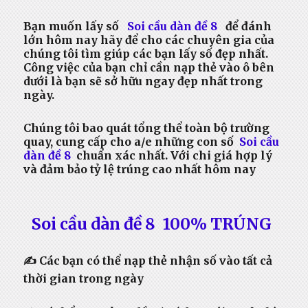
Bạn muốn lấy số
Soi cầu dàn đề 8
để đánh
lớn hôm nay hãy để cho các chuyên gia của
chúng tôi tìm giúp các bạn lấy số đẹp nhất.
Công việc của bạn chỉ cần nạp thẻ vào ô bên
dưới là bạn sẽ sở hữu ngay đẹp nhất trong
ngày.
Chúng tôi bao quát tổng thể toàn bộ trường
quay, cung cấp cho a/e những con số
Soi cầu
dàn đề 8
chuẩn xác nhất. Với chi giá hợp lý
và đảm bảo tỷ lệ trúng cao nhất hôm nay
Soi cầu dàn đề 8
100% TRÚNG
✍ Các bạn có thể nạp thẻ nhận số vào tất cả
thời gian trong ngày