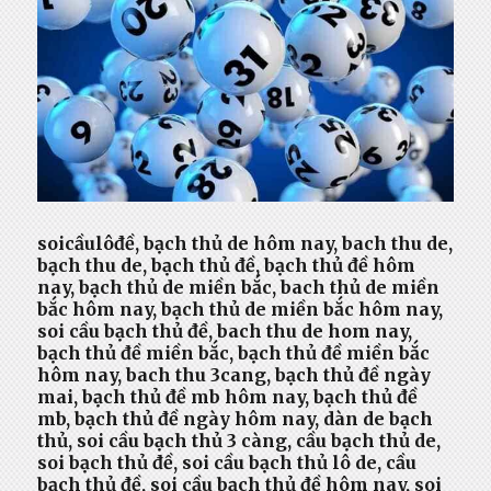
soicầulôđề, bạch thủ de hôm nay, bach thu de,
bạch thu de, bạch thủ đề, bạch thủ đề hôm
nay, bạch thủ de miền bắc, bach thủ de miền
bắc hôm nay, bạch thủ de miền bắc hôm nay,
soi cầu bạch thủ đề, bach thu de hom nay,
bạch thủ đề miền bắc, bạch thủ đề miền bắc
hôm nay, bach thu 3cang, bạch thủ đề ngày
mai, bạch thủ đề mb hôm nay, bạch thủ đề
mb, bạch thủ đề ngày hôm nay, dàn de bạch
thủ, soi cầu bạch thủ 3 càng, cầu bạch thủ de,
soi bạch thủ đề, soi cầu bạch thủ lô de, cầu
bạch thủ đề, soi cầu bạch thủ đề hôm nay, soi