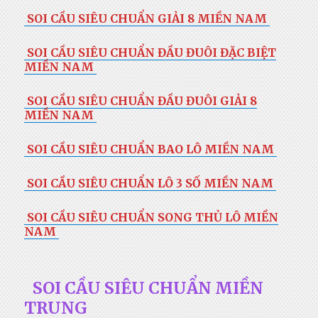
SOI CẦU SIÊU CHUẨN GIẢI 8 MIỀN NAM
SOI CẦU SIÊU CHUẨN ĐẦU ĐUÔI ĐẶC BIỆT
MIỀN NAM
SOI CẦU SIÊU CHUẨN ĐẦU ĐUÔI GIẢI 8
MIỀN NAM
SOI CẦU SIÊU CHUẨN BAO LÔ MIỀN NAM
SOI CẦU SIÊU CHUẨN LÔ 3 SỐ MIỀN NAM
SOI CẦU SIÊU CHUẨN SONG THỦ LÔ MIỀN
NAM
SOI CẦU SIÊU CHUẨN MIỀN
TRUNG