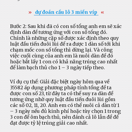
»
dự đoán cầu lô 3 miền víp
«
Bước 2: Sau khi đã có con số tổng anh em sẽ xác
định dàn đề tương ứng với con số tổng đó.
Chính là những cặp số được xác định theo quy
luật đầu tiến đuôi lùi để ra được 1 dàn số tới khi
chạm mốc con số tổng thì dừng lại. Và công
việc cuối cùng của anh em là nuôi dàn đề đó
hoặc bắt lấy 1 con có khả năng trúng cao nhất
để làm bạch thủ cho 1 – 3 ngày tiếp theo.
Ví dụ cụ thể: Giải đặc biệt ngày hôm qua về
35582 áp dụng phương pháp tính tổng đề ta
được con số 23, từ đây ta có thể suy ra dàn đề
tương ứng nhờ quy luật đầu tiến đuôi lùi gồm
các số 02, 11, 20. Anh em có thể nuôi cả dàn từ 1
– 3 ngày nếu đủ kinh phí hoặc tùy chọn 1 trong
3 con để ôm bạch thủ, nên đánh cả lô lẫn đề để
đạt được tỷ lệ trúng giải cao nhất.