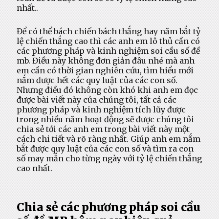
nhất..
Để có thể bách chiến bách thắng hay năm bắt tỷ
lệ chiến thắng cao thì các anh em lô thủ cần có
các phương pháp và kinh nghiệm soi cầu số đề
mb. Điều này không đơn giản đâu nhé mà anh
em cần có thời gian nghiên cứu, tìm hiểu mới
nắm được hết các quy luật của các con số.
Nhưng điều đó không còn khó khi anh em đọc
được bài viết này của chúng tôi, tất cả các
phương pháp và kinh nghiệm tích lũy được
trong nhiều năm hoạt động sẽ được chúng tôi
chia sẻ tới các anh em trong bài viết này một
cách chi tiết và rõ ràng nhất. Giúp anh em nắm
bắt được quy luật của các con số và tìm ra con
số may mắn cho từng ngày với tỷ lệ chiến thắng
cao nhất.
Chia sẻ các phương pháp soi cầu