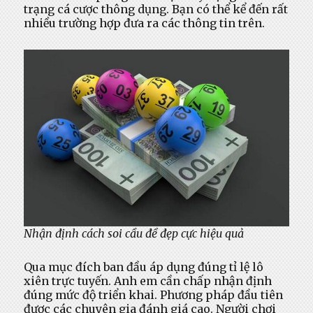
trạng cá cược thông dụng. Bạn có thể kể đến rất
nhiều trường hợp đưa ra các thông tin trên.
Nhận định cách soi cầu đề đẹp cực hiệu quả
Qua mục đích ban đầu áp dụng đúng tỉ lệ lô
xiên trực tuyến. Anh em cần chấp nhận định
đúng mức độ triển khai. Phương pháp đầu tiên
được các chuyên gia đánh giá cao. Người chơi