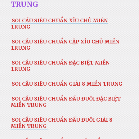
TRUNG
SOI CẦU SIÊU CHUẨN XỈU CHỦ MIỀN
TRUNG
SOI CẦU SIÊU CHUẨN CẶP XỈU CHỦ MIỀN
TRUNG
SOI CẦU SIÊU CHUẨN ĐẶC BIỆT MIỀN
TRUNG
SOI CẦU SIÊU CHUẨN GIẢI 8 MIỀN TRUNG
SOI CẦU SIÊU CHUẨN ĐẦU ĐUÔI ĐẶC BIỆT
MIỀN TRUNG
SOI CẦU SIÊU CHUẨN ĐẦU ĐUÔI GIẢI 8
MIỀN TRUNG