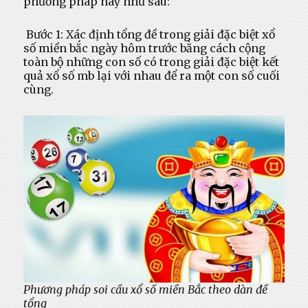
phương pháp này như sau:
Bước 1: Xác định tổng đề trong giải đặc biệt xổ
số miền bắc ngày hôm trước bằng cách cộng
toàn bộ những con số có trong giải đặc biệt kết
quả xổ số mb lại với nhau để ra một con số cuối
cùng.
Phương pháp soi cầu xổ số miền Bắc theo dàn đề
tổng