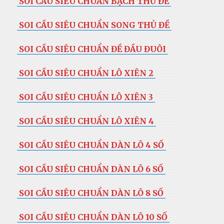
SOI CẦU SIÊU CHUẨN BẠCH THỦ ĐỀ
SOI CẦU SIÊU CHUẨN SONG THỦ ĐỀ
SOI CẦU SIÊU CHUẨN ĐỀ ĐẦU ĐUÔI
SOI CẦU SIÊU CHUẨN LÔ XIÊN 2
SOI CẦU SIÊU CHUẨN LÔ XIÊN 3
SOI CẦU SIÊU CHUẨN LÔ XIÊN 4
SOI CẦU SIÊU CHUẨN DÀN LÔ 4 SỐ
SOI CẦU SIÊU CHUẨN DÀN LÔ 6 SỐ
SOI CẦU SIÊU CHUẨN DÀN LÔ 8 SỐ
SOI CẦU SIÊU CHUẨN DÀN LÔ 10 SỐ