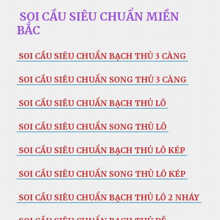
SOI CẦU SIÊU CHUẨN MIỀN
BẮC
SOI CẦU SIÊU CHUẨN BẠCH THỦ 3 CÀNG
SOI CẦU SIÊU CHUẨN SONG THỦ 3 CÀNG
SOI CẦU SIÊU CHUẨN BẠCH THỦ LÔ
SOI CẦU SIÊU CHUẨN SONG THỦ LÔ
SOI CẦU SIÊU CHUẨN BẠCH THỦ LÔ KÉP
SOI CẦU SIÊU CHUẨN SONG THỦ LÔ KÉP
SOI CẦU SIÊU CHUẨN BẠCH THỦ LÔ 2 NHÁY