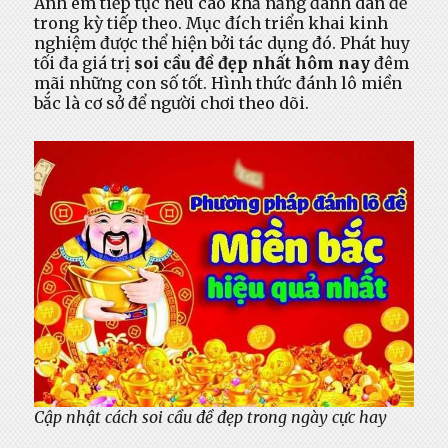
Anh em tiếp tục nêu cao khả năng đánh dàn đề
trong kỳ tiếp theo. Mục đích triển khai kinh
nghiệm được thể hiện bởi tác dụng đó. Phát huy
tối đa giá trị
soi cầu đề đẹp nhất hôm nay
đêm
mãi những con số tốt. Hình thức đánh lô miền
bắc là cơ sở để người chơi theo dõi.
Cập nhật cách soi cầu đề đẹp trong ngày cực hay