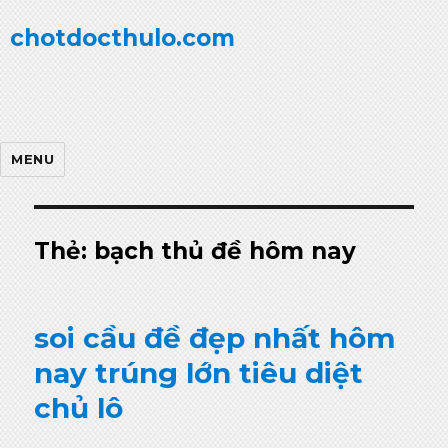
chotdocthulo.com
MENU
Thẻ:
bạch thủ đề hôm nay
soi cầu đề đẹp nhất hôm
nay trúng lớn tiêu diệt
chủ lô