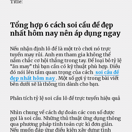
Title:
Tổng hợp 6 cách soi cầu đề đẹp
nhất hôm nay nên áp dụng ngay
Nếu nhận định lô đề là một trò chơi nó trực
tuyến may rủi. Anh em tham gia không thể
nắm chắc cơ hội thắng trong tay. Để loại bỏ tỷ lệ
“ăn may” thì bạn cần có kỹ thuật phù hợp. Điều
đó nói lên tầm quan trọng của cách
soi cầu đề
đẹp nhất hôm nay
. Một số gợi ý trong bài viết
bên dưới sẽ là thông tin dành cho bạn.
Phân tích tỷ lệ soi cầu lô đề trực tuyến hiệu quả
Nhìn chung về cách dự đoán các con số được
gọi là soi cầu. Những thủ thuật ứng dụng thông
qua phương pháp tính toán cực kì đơn giản.
Nếu muốn đáp ứng điều kiện xây dựng tình