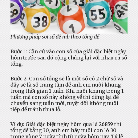
Phương pháp soi số đề mb theo tổng đề
Bước 1: Căn cứ vào con số của giải đặc biệt ngày
hôm trước sau đó cộng chúng lại với nhau ra số
tổng.
Bước 2: Con số tổng sẽ là một số có 2 chữ số và
đây sẽ là số trung tâm để anh em nuôi khung
trong thời gian 1 tuần. Khi nuôi khung trong 1
tuần mà con số này không về thì dừng lại để
chuyển sang tuần mới, tuyệt đối không nuôi
tiếp để tránh thua lỗ.
Ví dụ: Giải đặc biệt ngày hôm qua là 26859 thì
tổng đề bằng 30, anh em hãy nuôi con lô 30
trong vòng 7 ngày tính từ ngày hôm nay. Tỷ lệ