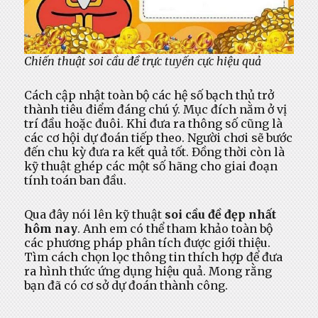
Chiến thuật soi cầu đề trực tuyến cực hiệu quả
Cách cập nhật toàn bộ các hệ số bạch thủ trở
thành tiêu điểm đáng chú ý. Mục đích nằm ở vị
trí đầu hoặc đuôi. Khi đưa ra thông số cũng là
các cơ hội dự đoán tiếp theo. Người chơi sẽ bước
đến chu kỳ đưa ra kết quả tốt. Đồng thời còn là
kỹ thuật ghép các một số hãng cho giai đoạn
tính toán ban đầu.
Qua đây nói lên kỹ thuật
soi cầu đề đẹp nhất
hôm nay
. Anh em có thể tham khảo toàn bộ
các phương pháp phân tích được giới thiệu.
Tìm cách chọn lọc thông tin thích hợp để đưa
ra hình thức ứng dụng hiệu quả. Mong rằng
bạn đã có cơ sở dự đoán thành công.