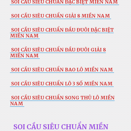
SOI CẦU SIÊU CHUẨN ĐẶC BIỆT MIỀN NAM
SOI CẦU SIÊU CHUẨN GIẢI 8 MIỀN NAM
SOI CẦU SIÊU CHUẨN ĐẦU ĐUÔI ĐẶC BIỆT
MIỀN NAM
SOI CẦU SIÊU CHUẨN ĐẦU ĐUÔI GIẢI 8
MIỀN NAM
SOI CẦU SIÊU CHUẨN BAO LÔ MIỀN NAM
SOI CẦU SIÊU CHUẨN LÔ 3 SỐ MIỀN NAM
SOI CẦU SIÊU CHUẨN SONG THỦ LÔ MIỀN
NAM
SOI CẦU SIÊU CHUẨN MIỀN