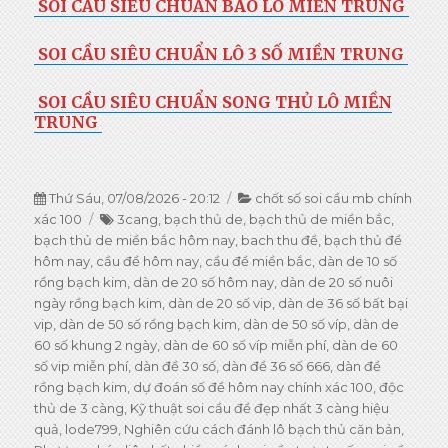
SOI CẦU SIÊU CHUẨN BAO LÔ MIỀN TRUNG
SOI CẦU SIÊU CHUẨN LÔ 3 SỐ MIỀN TRUNG
SOI CẦU SIÊU CHUẨN SONG THỦ LÔ MIỀN
TRUNG
Posted
Categories
Thứ Sáu, 07/08/2026 - 20:12
chốt số soi cầu mb chính
on
Tags
xác 100
3cang
,
bạch thủ de
,
bạch thủ de miền bắc
,
bạch thủ de miền bắc hôm nay
,
bach thu đề
,
bạch thủ đề
hôm nay
,
cầu đề hôm nay
,
cầu đề miền bắc
,
dàn de 10 số
rồng bạch kim
,
dàn de 20 số hôm nay
,
dàn de 20 số nuôi
ngày rồng bạch kim
,
dàn de 20 số vip
,
dàn de 36 số bất bại
vip
,
dàn de 50 số rồng bạch kim
,
dàn de 50 số víp
,
dàn de
60 số khung 2 ngày
,
dàn de 60 số víp miễn phí
,
dàn de 60
số vip miễn phí
,
dàn đề 30 số
,
dàn đề 36 số 666
,
dàn đề
rồng bạch kim
,
dự đoán số đề hôm nay chính xác 100
,
độc
thủ de 3 càng
,
Kỹ thuật soi cầu đề đẹp nhất 3 càng hiệu
quả
,
lode799
,
Nghiên cứu cách đánh lô bạch thủ căn bản
,