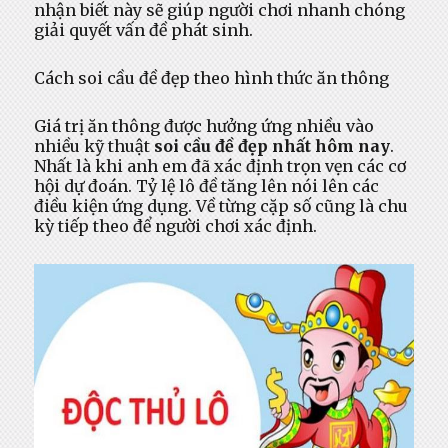
nhận biết này sẽ giúp người chơi nhanh chóng
giải quyết vấn đề phát sinh.
Cách soi cầu đề đẹp theo hình thức ăn thông
Giá trị ăn thông được hưởng ứng nhiều vào
nhiều kỹ thuật
soi cầu đề đẹp nhất hôm nay
.
Nhất là khi anh em đã xác định trọn vẹn các cơ
hội dự đoán. Tỷ lệ lô đề tăng lên nói lên các
điều kiện ứng dụng. Về từng cặp số cũng là chu
kỳ tiếp theo để người chơi xác định.