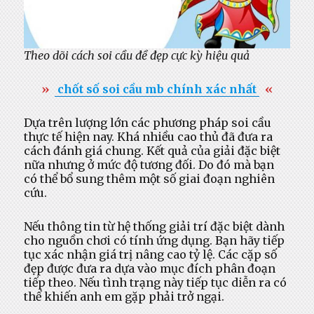
Theo dõi cách soi cầu đề đẹp cực kỳ hiệu quả
»
chốt số soi cầu mb chính xác nhất
«
Dựa trên lượng lớn các phương pháp soi cầu
thực tế hiện nay. Khá nhiều cao thủ đã đưa ra
cách đánh giá chung. Kết quả của giải đặc biệt
nữa nhưng ở mức độ tương đối. Do đó mà bạn
có thể bổ sung thêm một số giai đoạn nghiên
cứu.
Nếu thông tin từ hệ thống giải trí đặc biệt dành
cho nguồn chơi có tính ứng dụng. Bạn hãy tiếp
tục xác nhận giá trị nâng cao tỷ lệ. Các cặp số
đẹp được đưa ra dựa vào mục đích phân đoạn
tiếp theo. Nếu tình trạng này tiếp tục diễn ra có
thể khiến anh em gặp phải trở ngại.