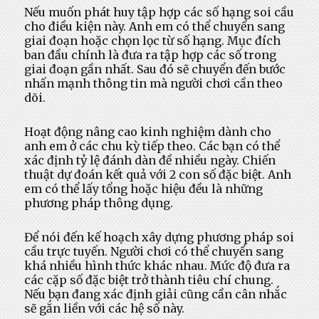
Nếu muốn phát huy tập hợp các số hạng soi cầu
cho điều kiện này. Anh em có thể chuyển sang
giai đoạn hoặc chọn lọc từ số hạng. Mục đích
ban đầu chính là đưa ra tập hợp các số trong
giai đoạn gần nhất. Sau đó sẽ chuyển đến bước
nhấn mạnh thông tin mà người chơi cần theo
dõi.
Hoạt động nâng cao kinh nghiệm dành cho
anh em ở các chu kỳ tiếp theo. Các bạn có thể
xác định tỷ lệ đánh dàn đề nhiều ngày. Chiến
thuật dự đoán kết quả với 2 con số đặc biệt. Anh
em có thể lấy tổng hoặc hiệu đều là những
phương pháp thông dụng.
Để nói đến kế hoạch xây dựng phương pháp soi
cầu trực tuyến. Người chơi có thể chuyển sang
khá nhiều hình thức khác nhau. Mức độ đưa ra
các cặp số đặc biệt trở thành tiêu chí chung.
Nếu bạn đang xác định giải cũng cần cân nhắc
sẽ gắn liền với các hệ số này.