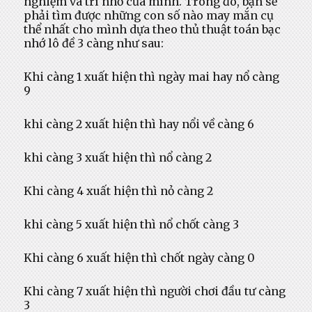
nghiệm và trí nhớ của mình. Trong đó, bạn sẽ
phải tìm được những con số nào may mắn cụ
thể nhất cho mình dựa theo thủ thuật toán bạc
nhớ lô đề 3 càng như sau:
Khi càng 1 xuất hiện thì ngày mai hay nổ càng
9
khi càng 2 xuất hiện thì hay nổi về càng 6
khi càng 3 xuất hiện thì nổ càng 2
Khi càng 4 xuất hiện thì nỏ càng 2
khi càng 5 xuất hiện thì nổ chốt càng 3
Khi càng 6 xuất hiện thì chốt ngày càng 0
Khi càng 7 xuất hiện thì người chơi đầu tư càng
3