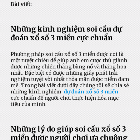
Bài viết:
Những kinh nghiệm soi cầu dự
đoán xổ số 3 miền cực chuẩn
Phương pháp soi cầu xổ số 3 miền được coi là
một tuyệt chiêu để giúp anh em cược thủ giành
được những chiến thắng bùng nổ và thăng hoa
nhất. Đặc biệt có được những giây phút trải
nghiệm tuyệt vời nhất thỏa mãn được niềm đam
mê. Trong bài viết dưới đây chúng tôi sẽ chia sẻ
những kinh nghiệm
dự đoán xổ số 3 miền
cực chuẩn để người chơi thực hiện hóa mục
tiêu của mình.
Những lý do giúp soi cầu xổ số 3
miền được người chơi ưa chuộng