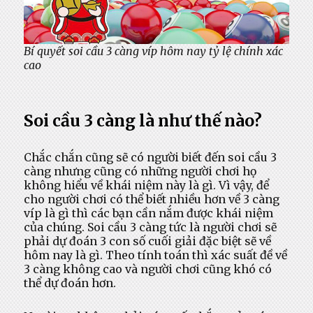
Bí quyết soi cầu 3 càng víp hôm nay tỷ lệ chính xác
cao
Soi cầu 3 càng là như thế nào?
Chắc chắn cũng sẽ có người biết đến soi cầu 3
càng nhưng cũng có những người chơi họ
không hiểu về khái niệm này là gì. Vì vậy, để
cho người chơi có thể biết nhiều hơn về 3 càng
víp là gì thì các bạn cần nắm được khái niệm
của chúng. Soi cầu 3 càng tức là người chơi sẽ
phải dự đoán 3 con số cuối giải đặc biệt sẽ về
hôm nay là gì. Theo tính toán thì xác suất đề về
3 càng không cao và người chơi cũng khó có
thể dự đoán hơn.