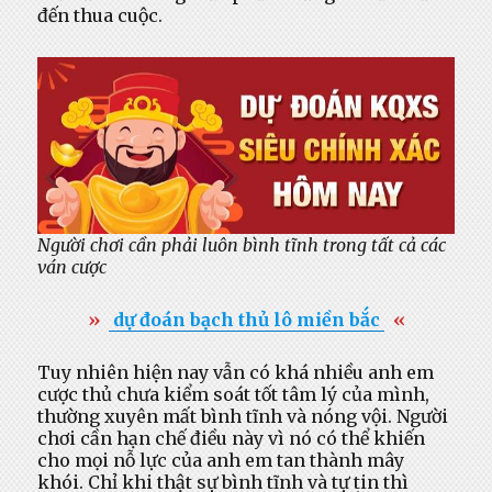
đến thua cuộc.
Người chơi cần phải luôn bình tĩnh trong tất cả các
ván cược
»
dự đoán bạch thủ lô miền bắc
«
Tuy nhiên hiện nay vẫn có khá nhiều anh em
cược thủ chưa kiểm soát tốt tâm lý của mình,
thường xuyên mất bình tĩnh và nóng vội. Người
chơi cần hạn chế điều này vì nó có thể khiến
cho mọi nỗ lực của anh em tan thành mây
khói. Chỉ khi thật sự bình tĩnh và tự tin thì