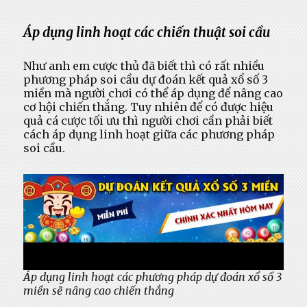
Áp dụng linh hoạt các chiến thuật soi cầu
Như anh em cược thủ đã biết thì có rất nhiều
phương pháp soi cầu dự đoán kết quả xổ số 3
miền mà người chơi có thể áp dụng để nâng cao
cơ hội chiến thắng. Tuy nhiên để có được hiệu
quả cá cược tối ưu thì người chơi cần phải biết
cách áp dụng linh hoạt giữa các phương pháp
soi cầu.
Áp dụng linh hoạt các phương pháp dự đoán xổ số 3
miền sẽ nâng cao chiến thắng