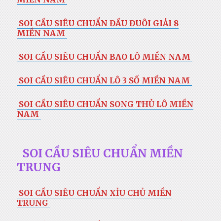
SOI CẦU SIÊU CHUẨN ĐẦU ĐUÔI GIẢI 8
MIỀN NAM
SOI CẦU SIÊU CHUẨN BAO LÔ MIỀN NAM
SOI CẦU SIÊU CHUẨN LÔ 3 SỐ MIỀN NAM
SOI CẦU SIÊU CHUẨN SONG THỦ LÔ MIỀN
NAM
SOI CẦU SIÊU CHUẨN MIỀN
TRUNG
SOI CẦU SIÊU CHUẨN XỈU CHỦ MIỀN
TRUNG