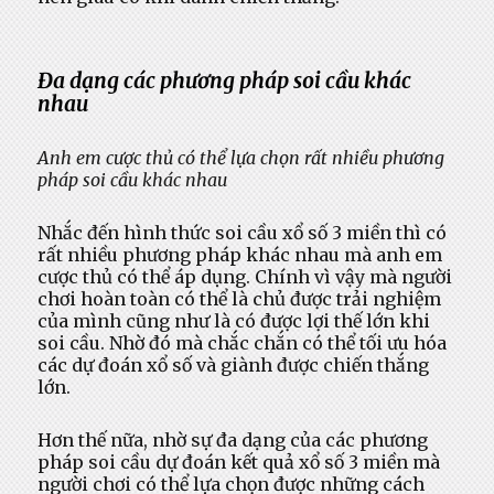
Đa dạng các phương pháp soi cầu khác
nhau
Anh em cược thủ có thể lựa chọn rất nhiều phương
pháp soi cầu khác nhau
Nhắc đến hình thức soi cầu xổ số 3 miền thì có
rất nhiều phương pháp khác nhau mà anh em
cược thủ có thể áp dụng. Chính vì vậy mà người
chơi hoàn toàn có thể là chủ được trải nghiệm
của mình cũng như là có được lợi thế lớn khi
soi cầu. Nhờ đó mà chắc chắn có thể tối ưu hóa
các dự đoán xổ số và giành được chiến thắng
lớn.
Hơn thế nữa, nhờ sự đa dạng của các phương
pháp soi cầu dự đoán kết quả xổ số 3 miền mà
người chơi có thể lựa chọn được những cách