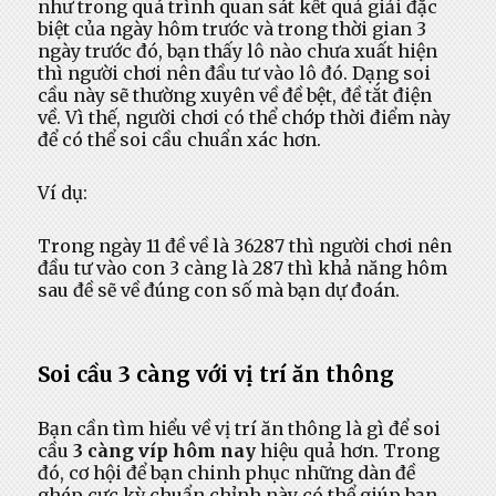
như trong quá trình quan sát kết quả giải đặc
biệt của ngày hôm trước và trong thời gian 3
ngày trước đó, bạn thấy lô nào chưa xuất hiện
thì người chơi nên đầu tư vào lô đó. Dạng soi
cầu này sẽ thường xuyên về đề bệt, đề tắt điện
về. Vì thế, người chơi có thể chớp thời điểm này
để có thể soi cầu chuẩn xác hơn.
Ví dụ:
Trong ngày 11 đề về là 36287 thì người chơi nên
đầu tư vào con 3 càng là 287 thì khả năng hôm
sau đề sẽ về đúng con số mà bạn dự đoán.
Soi cầu 3 càng với vị trí ăn thông
Bạn cần tìm hiểu về vị trí ăn thông là gì để soi
cầu
3 càng víp hôm nay
hiệu quả hơn. Trong
đó, cơ hội để bạn chinh phục những dàn đề
ghép cực kỳ chuẩn chỉnh này có thể giúp bạn