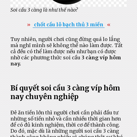
Soi cầu 3 càng là như thế nào?
»
chốt cầu lô bạch thủ 3 miền
«
Tuy nhiên, người chơi cũng đừng quá lo lắng
mà nghĩ mình sẽ không thể nào làm được. Tất
cả đều có thể làm được nếu như bạn có được
nhờ các phương thức soi cầu
3 càng víp hôm
nay.
Bí quyết soi cầu 3 càng víp hôm
nay chuyên nghiệp
Đê ăn tiền lớn thì người chơi cần phải đầu tư
những số tiền nhỏ và cần nhiều thời gian hơn
để có đủ kinh nghiệm, thời cơ để thành công.
Do đó, mặc dù là những người soi cầu 3 càng