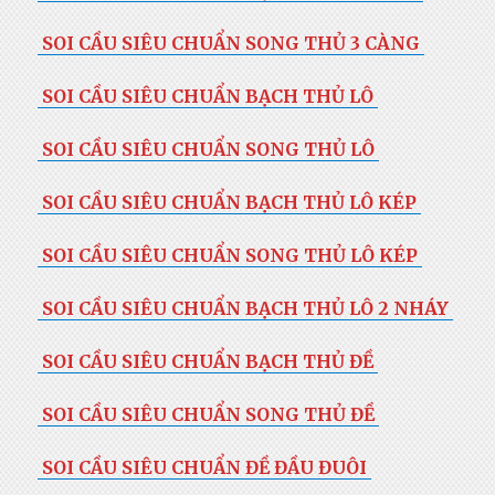
SOI CẦU SIÊU CHUẨN SONG THỦ 3 CÀNG
SOI CẦU SIÊU CHUẨN BẠCH THỦ LÔ
SOI CẦU SIÊU CHUẨN SONG THỦ LÔ
SOI CẦU SIÊU CHUẨN BẠCH THỦ LÔ KÉP
SOI CẦU SIÊU CHUẨN SONG THỦ LÔ KÉP
SOI CẦU SIÊU CHUẨN BẠCH THỦ LÔ 2 NHÁY
SOI CẦU SIÊU CHUẨN BẠCH THỦ ĐỀ
SOI CẦU SIÊU CHUẨN SONG THỦ ĐỀ
SOI CẦU SIÊU CHUẨN ĐỀ ĐẦU ĐUÔI