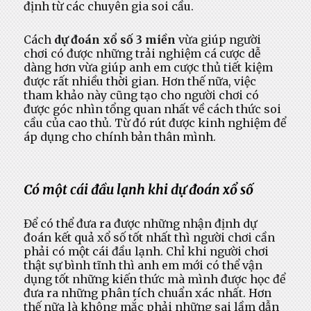
định từ các chuyên gia soi cầu.
Cách
dự đoán xổ số 3 miền
vừa giúp người
chơi có được những trải nghiệm cá cược dễ
dàng hơn vừa giúp anh em cược thủ tiết kiệm
được rất nhiều thời gian. Hơn thế nữa, việc
tham khảo này cũng tạo cho người chơi có
được góc nhìn tổng quan nhất về cách thức soi
cầu của cao thủ. Từ đó rút được kinh nghiệm để
áp dụng cho chính bản thân mình.
Có một cái đầu lạnh khi dự đoán xổ số
Để có thể đưa ra được những nhận định dự
đoán kết quả xổ số tốt nhất thì người chơi cần
phải có một cái đầu lạnh. Chỉ khi người chơi
thật sự bình tĩnh thì anh em mới có thể vận
dụng tốt những kiến thức mà mình được học để
đưa ra những phân tích chuẩn xác nhất. Hơn
thế nữa là không mắc phải những sai lầm dẫn