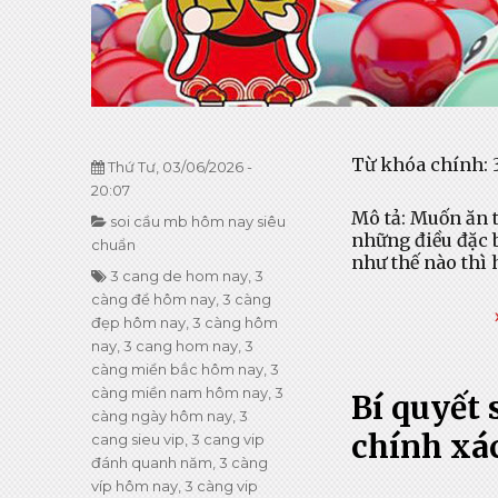
Từ khóa chính: 
Posted
Thứ Tư, 03/06/2026 -
on
20:07
Mô tả: Muốn ăn t
Categories
soi cầu mb hôm nay siêu
những điều đặc b
chuẩn
như thế nào thì 
Tags
3 cang de hom nay
,
3
càng đề hôm nay
,
3 càng
đẹp hôm nay
,
3 càng hôm
nay
,
3 cang hom nay
,
3
càng miền bắc hôm nay
,
3
càng miền nam hôm nay
,
3
Bí quyết 
càng ngày hôm nay
,
3
chính xá
cang sieu vip
,
3 cang vip
đánh quanh năm
,
3 càng
víp hôm nay
,
3 càng vip