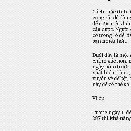
Cách thức tính lô
cũng rất dễ dàn
để cược mà khôn
cầu được. Người 
cơ trong lô đề, 
bạn nhiều hơn.
Dưới đây là một 
chính xác hơn. n
ngày hôm trước v
xuất hiện thì ng
xuyên về đề bệt, 
này để có thể so
Ví dụ:
Trong ngày 11 đề
287 thì khả năn