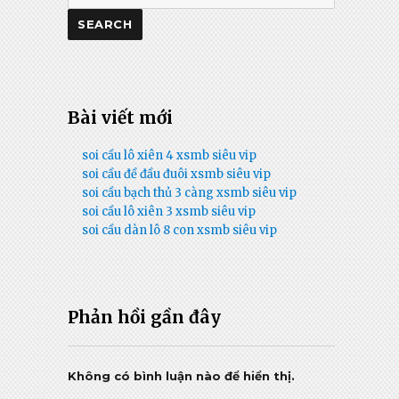
SEARCH
Bài viết mới
soi cầu lô xiên 4 xsmb siêu vip
soi cầu đề đầu đuôi xsmb siêu vip
soi cầu bạch thủ 3 càng xsmb siêu vip
soi cầu lô xiên 3 xsmb siêu vip
soi cầu dàn lô 8 con xsmb siêu vip
Phản hồi gần đây
Không có bình luận nào để hiển thị.