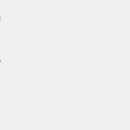
g
a
g