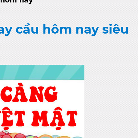
 hôm nay
ay cầu hôm nay siêu