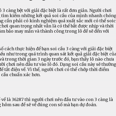
 3 càng bệt với giải đặc biệt là rất đơn giản. Người chơi
g tìm kiếm những kết quả soi cầu của mình nhanh chón
g cần phải có kinh nghiệm quá xuất sắc mới có thể soic
chơi quan trọng nhất vẫn là có thể bắt được nhịp và thời
đảm bảo may mắn và thành công trong lô đề sẽ đến với
số cách thực hiện để bạn soi cầu 3 càng với giải đặc biệt
ếu như trong quá trình quan sát kết quả giải đặc biệt củ
à trong thời gian 3 ngày trước đó, bạn thấy lô nào chưa
ười chơi nên đầu tư vào lô đó. Dạng soi cầu này sẽ thườn
đề tắt điện về. Vì thế, người chơi có thể chớp thời điểm
i cầu chuẩn xác hơn.
 về là 36287 thì người chơi nên đầu tư vào con 3 càng là
g hôm sau đề sẽ về đúng con số mà bạn dự đoán.