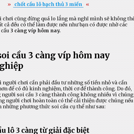
»
chốt cầu lô bạch thủ 3 miền
«
i chơi cũng đừng quá lo lắng mà nghĩ mình sẽ không th
t cả đều có thể làm được nếu như bạn có được nhờ các
i cầu
3 càng víp hôm nay.
soi cầu 3 càng víp hôm nay
nghiệp
hì người chơi cần phải đầu tư những số tiền nhỏ và cần
hơn để có đủ kinh nghiệm, thời cơ để thành công. Do đó,
 người soi cầu 3 càng thành công không nhiều vì chúng
ng người chơi hoàn toàn có thể cải thiện được chúng nếu
 những phương thức soi cầu cụ thể như sau:
ầu lô 3 càng từ giải đặc biệt