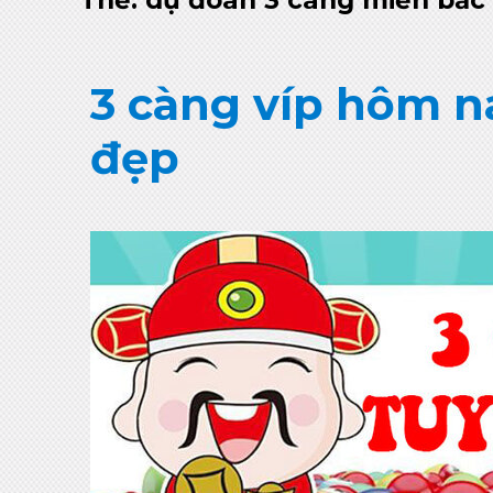
Thẻ:
dự đoán 3 càng miền bắc
3 càng víp hôm n
đẹp