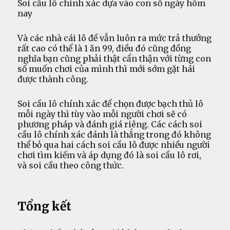
Soi cầu lô chính xác dựa vào con số ngày hôm
nay
Và các nhà cái lô đề vẫn luôn ra mức trả thưởng
rất cao có thể là 1 ăn 99, điều đó cũng đồng
nghĩa bạn cũng phải thật cẩn thận với từng con
số muốn chơi của mình thì mới sớm gặt hái
được thành công.
Soi cầu lô chính xác để chọn được bạch thủ lô
mỗi ngày thì tùy vào mỗi người chơi sẽ có
phương pháp và đánh giá riêng. Các cách soi
cầu lô chính xác đánh là thắng trong đó không
thể bỏ qua hai cách soi cầu lô được nhiều người
chơi tìm kiếm và áp dụng đó là soi cầu lô rơi,
và soi cầu theo công thức.
Tổng kết