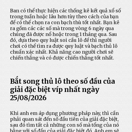
Ban có thể thực hiện các thống kê kết quả xổ số
trong tuần hoặc lâu hơn tùy theo cách của bạn
để có thể chọn ra con bạch thù tốt nhất. Bạn kê
ra gồm các các số mà trong vòng 6 ngày qua
chúng đã được nổ hoặc trong 1 tháng qua. Sau
đó, dựa theo quy luật soi cầu lô đề thì người
chơi có thể tìm ra được quy luật và bạch thủ lô
chuẩn xác nhất. Khả năng cao người chơi sẽ
chiến thắng và có được chiến thắng tốt nhất.
Bắt song thủ lô theo số đầu của
giải đặc biệt víp nhất ngày
25/08/2026
Khi anh em áp dụng phương pháp này, thì cần
phải quan sát đến số đầu tiên của giải đặc biệt,
sau đó tìm tất cả những con số mà tổng của nó
bằng với số đầu của giải đặc biệt đó. Anh em sẽ