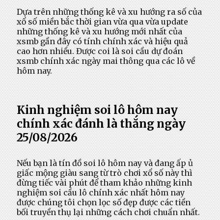
Dựa trên những thống kê và xu hướng ra số của
xổ số miền bắc thời gian vừa qua vừa update
những thống kê và xu hướng mới nhất của
xsmb gần đây có tính chính xác và hiệu quả
cao hơn nhiều. Được coi là soi cầu dự đoán
xsmb chính xác ngày mai thông qua các lô về
hôm nay.
Kinh nghiệm soi lô hôm nay
chính xác đánh là thắng ngày
25/08/2026
Nếu bạn là tín đồ soi lô hôm nay và đang ấp ủ
giấc mộng giàu sang từ trò chơi xổ số này thì
đừng tiếc vài phút để tham khảo những kinh
nghiệm soi cầu lô chính xác nhất hôm nay
được chúng tôi chọn lọc số đẹp được các tiền
bối truyền thụ lại những cách chơi chuẩn nhất.