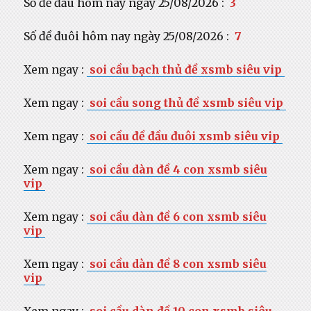
Số đề đầu hôm nay ngày 25/08/2026 :
3
Số đề đuôi hôm nay ngày 25/08/2026 :
7
Xem ngay :
soi cầu bạch thủ đề xsmb siêu vip
Xem ngay :
soi cầu song thủ đề xsmb siêu vip
Xem ngay :
soi cầu đề đầu đuôi xsmb siêu vip
Xem ngay :
soi cầu dàn đề 4 con xsmb siêu
vip
Xem ngay :
soi cầu dàn đề 6 con xsmb siêu
vip
Xem ngay :
soi cầu dàn đề 8 con xsmb siêu
vip