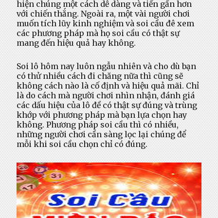
hiện chúng một cách dễ dàng và tiến gần hơn
với chiến thắng. Ngoài ra, một vài người chơi
muốn tích lũy kinh nghiệm và soi cầu đê xem
các phương pháp mà họ soi cầu có thật sự
mang đến hiệu quả hay không.
Soi lô hôm nay luôn ngẫu nhiên và cho dù bạn
có thử nhiều cách đi chăng nữa thì cũng sẽ
không cách nào là cố định và hiệu quả mãi. Chỉ
là do cách mà người chơi nhìn nhận, đánh giá
các dấu hiệu của lô đề có thật sự đúng và trùng
khớp với phương pháp mà bạn lựa chọn hay
không. Phương pháp soi cầu thì có nhiều,
những người chơi cần sàng lọc lại chúng để
mỗi khi soi cầu chọn chỉ có đúng.