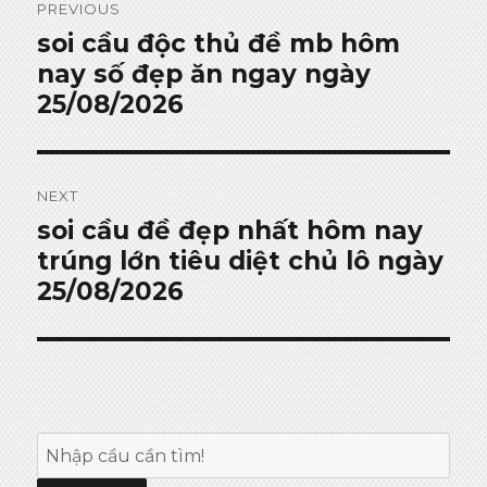
hướng
PREVIOUS
Previous
soi cầu độc thủ đề mb hôm
bài
post:
nay số đẹp ăn ngay ngày
viết
25/08/2026
NEXT
Next
soi cầu đề đẹp nhất hôm nay
post:
trúng lớn tiêu diệt chủ lô ngày
25/08/2026