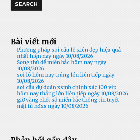
SEARCH
Bài viết mới
Phương pháp soi cầu lô xiên đẹp hiệu quả
nhất hiện nay ngày 10/08/2026
Song thủ đề miền bắc hôm nay ngày
10/08/2026
soi lô hôm nay trúng lớn liên tiếp ngày
10/08/2026
soi cầu dự đoán xsmb chính xác 100 vip
hôm nay thắng lớn liên tiếp ngày 10/08/2026
giờ vàng chốt số miền bắc thông tin tuyệt
mật từ hđxs ngày 10/08/2026