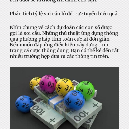
Phân tích tỷ lệ soi cầu lô đề trực tuyến hiệu quả
Nhìn chung về cách dự đoán các con số được
gọi là soi cầu. Những thủ thuật ứng dụng thông
qua phương pháp tính toán cực kì đơn giản.
Nếu muốn đáp ứng điều kiện xây dựng tình
trạng cá cược thông dụng. Bạn có thể kể đến rất
nhiều trường hợp đưa ra các thông tin trên.