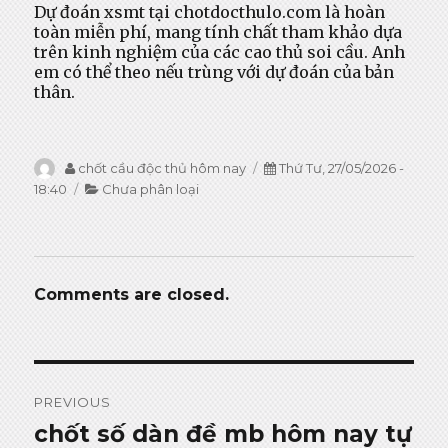
Dự đoán xsmt tại chotdocthulo.com là hoàn
toàn miễn phí, mang tính chất tham khảo dựa
trên kinh nghiệm của các cao thủ soi cầu. Anh
em có thể theo nếu trùng với dự đoán của bản
thân.
Author
Posted
chốt cầu độc thủ hôm nay
Thứ Tư, 27/05/2026 -
on
Categories
18:40
Chưa phân loại
Comments are closed.
Điều
hướng
PREVIOUS
Previous
chốt số dàn đề mb hôm nay tự
bài
post: