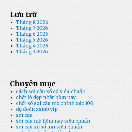
Lưu trữ
Tháng 8 2026
Tháng 7 2026
Tháng 6 2026
Tháng 5 2026
Tháng 4 2026
Tháng 3 2026
Chuyên mục
cách soi cầu xổ số siêu chuẩn
chốt lô đẹp nhất hôm nay
chốt số soi cầu mb chính xác 100
dự đoán xsmb vip
soi cầu
soi cầu mb hôm nay siêu chuẩn
soi cầu xổ số mn siêu chuẩn