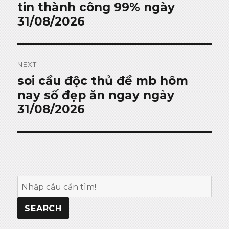
tin thành công 99% ngày
viết
31/08/2026
NEXT
Next
soi cầu độc thủ đề mb hôm
post:
nay số đẹp ăn ngay ngày
31/08/2026
SEARCH