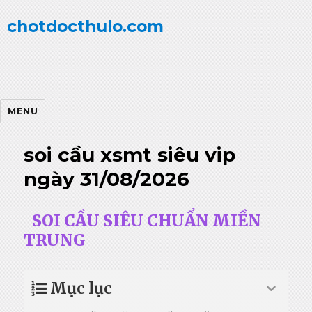
chotdocthulo.com
MENU
soi cầu xsmt siêu vip
ngày 31/08/2026
SOI CẦU SIÊU CHUẨN MIỀN
TRUNG
Mục lục