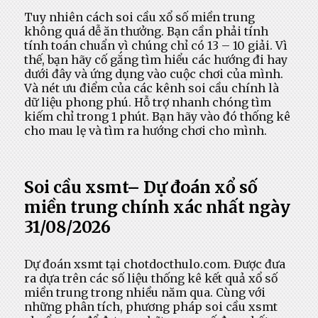
Tuy nhiên cách soi cầu xổ số miền trung
không quá dễ ăn thưởng. Bạn cần phải tính
tính toán chuẩn vì chúng chỉ có 13 – 10 giải. Vì
thế, bạn hãy cố gắng tìm hiểu các hướng đi hay
dưới đây và ứng dụng vào cuộc chơi của mình.
Và nét ưu điểm của các kênh soi cầu chính là
dữ liệu phong phú. Hỗ trợ nhanh chóng tìm
kiếm chỉ trong 1 phút. Bạn hãy vào đó thống kê
cho mau lẹ và tìm ra hướng chơi cho mình.
Soi cầu xsmt– Dự đoán xổ số
miền trung chính xác nhất ngày
31/08/2026
Dự đoán xsmt tại chotdocthulo.com. Được đưa
ra dựa trên các số liệu thống kê kết quả xổ số
miền trung trong nhiều năm qua. Cùng với
những phân tích, phương pháp soi cầu xsmt