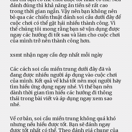
đánh đúng thì khả năng ăn tiền sẽ rất cao
trong thời gian ngắn. Vậy nên bạn không nên
bỏ qua các chiến thuật đánh soi cầu dưới đây để
cuộc chơi có thể gặt hái nhiều thành công. Vì
thế chúng tôi mong rằng bạn sẽ vận dụng được
ngay các hướng đi tốt sau và làm cho cuộc chơi
của mình trở nên thành công hơn.
xsmt nhận ngay cầu đẹp nhất mỗi ngày
Các cách soi cầu miền trung dưới đây đã và
đang được nhiều người áp dụng vào cuộc chơi
của mình. Kết quả về khá tốt nên mọi người hãy
tìm hiểu ứng dụng ngay nhé. Vì thế bạn nên
dành thời gian tìm hiểu các hướng đi thông
thái trong bài viết và áp dụng ngay xem sao
nhé.
Về cơ bản, soi cầu miền trung không quá khó
nhưng nếu hiểu được tốt. Bạn sẽ đánh ngay
được tốt nhất có thể. Theo đánh giá chung của