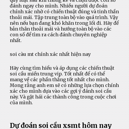
quy luật sau khi thống kê và chọn được con số
đánh ngay cho mình. Nhiều người dự đoán
chính xác nhờ có chiến thuật đúng và tinh thần
thoải mái. Tập trung toàn bộ vào quá trình. Vậy
nên nếu bạn đang khó khăn trong lối đi. Hãy để
bản thân thoải mái và hướng toàn bộ vào các
con số để tìm ra cách đánh chuyên nghiệp
nhất.
soi càu mt chính xác nhất hiện nay
Hãy cùng tìm hiểu và áp dụng các chiến thuật
soi cầu miền trung vip. Tốt nhất để có thể
mang về các phần thắng tốt nhất cho mình.
Mong rằng anh em sẽ có những lựa chọn chính
xác cho mình dựa vào các gợi ý đánh soi cầu
này. Và gặt hái các thành công trong cuộc chơi
của mình.
Dự đoán soi cầu xsmt hôm nay