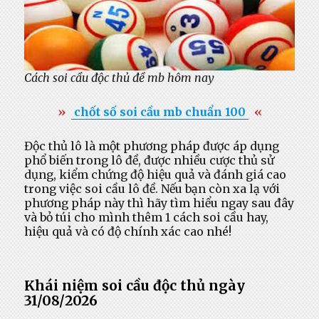
Cách soi cầu độc thủ đề mb hôm nay
»
chốt số soi cầu mb chuẩn 100
«
Độc thủ lô là một phương pháp được áp dụng
phổ biến trong lô đề, được nhiều cược thủ sử
dụng, kiểm chứng độ hiệu quả và đánh giá cao
trong việc soi cầu lô đề. Nếu bạn còn xa lạ với
phương pháp này thì hãy tìm hiểu ngay sau đây
và bỏ túi cho mình thêm 1 cách soi cầu hay,
hiệu quả và có độ chính xác cao nhé!
Khái niệm soi cầu độc thủ ngày
31/08/2026