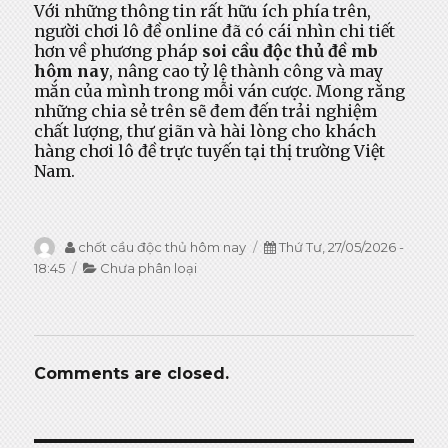
Với những thông tin rất hữu ích phía trên,
người chơi lô đề online đã có cái nhìn chi tiết
hơn về phương pháp
soi cầu độc thủ đề mb
hôm nay
, nâng cao tỷ lệ thành công và may
mắn của mình trong mỗi ván cược. Mong rằng
những chia sẻ trên sẽ đem đến trải nghiệm
chất lượng, thư giãn và hài lòng cho khách
hàng chơi lô đề trực tuyến tại thị trường Việt
Nam.
Author
Posted
chốt cầu độc thủ hôm nay
Thứ Tư, 27/05/2026 -
on
Categories
18:45
Chưa phân loại
Comments are closed.