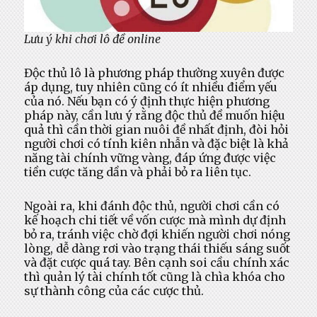
Lưu ý khi chơi lô đề online
Độc thủ lô là phương pháp thường xuyên được
áp dụng, tuy nhiên cũng có ít nhiều điểm yếu
của nó. Nếu bạn có ý định thực hiện phương
pháp này, cần lưu ý rằng độc thủ đề muốn hiệu
quả thì cần thời gian nuôi đề nhất định, đòi hỏi
người chơi có tính kiên nhẫn và đặc biệt là khả
năng tài chính vững vàng, đáp ứng được việc
tiền cược tăng dần và phải bỏ ra liên tục.
Ngoài ra, khi đánh độc thủ, người chơi cần có
kế hoạch chi tiết về vốn cược mà mình dự định
bỏ ra, tránh việc chờ đợi khiến người chơi nóng
lòng, dễ dàng rơi vào trạng thái thiếu sáng suốt
và đặt cược quá tay. Bên cạnh soi cầu chính xác
thì quản lý tài chính tốt cũng là chìa khóa cho
sự thành công của các cược thủ.