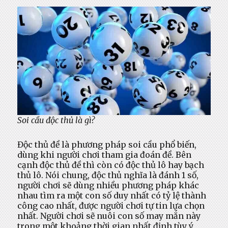
Soi cầu độc thủ là gì?
Độc thủ đề là phương pháp soi cầu phổ biến,
dùng khi người chơi tham gia đoán đề. Bên
cạnh độc thủ đề thì còn có độc thủ lô hay bạch
thủ lô. Nói chung, độc thủ nghĩa là đánh 1 số,
người chơi sẽ dùng nhiều phương pháp khác
nhau tìm ra một con số duy nhất có tỷ lệ thành
công cao nhất, được người chơi tự tin lựa chọn
nhất. Người chơi sẽ nuôi con số may mắn này
trong một khoảng thời gian nhất định tùy ý