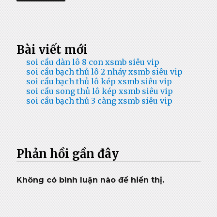
Bài viết mới
soi cầu dàn lô 8 con xsmb siêu vip
soi cầu bạch thủ lô 2 nháy xsmb siêu vip
soi cầu bạch thủ lô kép xsmb siêu vip
soi cầu song thủ lô kép xsmb siêu vip
soi cầu bạch thủ 3 càng xsmb siêu vip
Phản hồi gần đây
Không có bình luận nào để hiển thị.