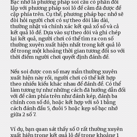
Bạc nhớ là phương pháp soi cầu có phần đối
lập với phương pháp soi lô đề câm đã được đề
cập phía trên. Cụ thể, phương pháp bạc nhớ sẽ
đòi hỏi người chơi có sự theo dõi lâu dài,
thường nhật và chính xác kết quả xổ số và cả
kết quả lô đề. Dựa vào sự theo dõi và ghi chép
lại kết quả, người chơi có thể tìm ra con số
thường xuyên xuất hiện nhất trong kết quả lô
đề trong một khoảng thời gian tương đối so với
thời điểm người chơi quyết định đánh đề.
Nếu soi được con số may mắn thường xuyên
xuất hiện này rồi, người chơi có thể kết hợp
theo nhiều kiểu khác nhau để đánh đề. Có thể
làm tương tự như những cách đã hướng dẫn đối
với đề câm phía trên như đánh kép, đánh ba
chính con số đó, hoặc kết hợp với sô 1 bằng
cách đánh đầu 5, đuôi 5 hoặc kẹp số bạc nhớ
giữa 2 số 7.
Ví dụ, bạn quan sát thấy số 0 rất thường xuyên
xuất hiện trong kết quả lô đề trong khoảng 1