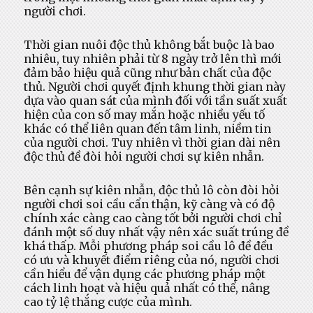
người chơi.
Thời gian nuôi độc thủ không bắt buộc là bao
nhiêu, tuy nhiên phải từ 8 ngày trở lên thì mới
đảm bảo hiệu quả cũng như bản chất của độc
thủ. Người chơi quyết định khung thời gian này
dựa vào quan sát của mình đối với tần suất xuất
hiện của con số may mắn hoặc nhiều yếu tố
khác có thể liên quan đến tâm linh, niềm tin
của người chơi. Tuy nhiên vì thời gian dài nên
độc thủ đề đòi hỏi người chơi sự kiên nhẫn.
Bên cạnh sự kiên nhẫn, độc thủ lô còn đòi hỏi
người chơi soi cầu cẩn thận, kỹ càng và có độ
chính xác càng cao càng tốt bởi người chơi chỉ
đánh một số duy nhất vậy nên xác suất trúng đề
khá thấp. Mỗi phương pháp soi cầu lô đề đều
có ưu và khuyết điểm riêng của nó, người chơi
cần hiểu để vận dụng các phương pháp một
cách linh hoạt và hiệu quả nhất có thể, nâng
cao tỷ lệ thắng cược của mình.