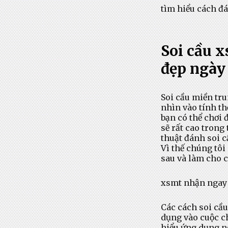
tìm hiểu cách đá
Soi cầu 
đẹp ngày
Soi cầu miền tr
nhìn vào tính th
bạn có thể chơi 
sẽ rất cao trong
thuật đánh soi c
Vì thế chúng tô
sau và làm cho 
xsmt nhận ngay 
Các cách soi cầ
dụng vào cuộc ch
hiểu ứng dụng ng