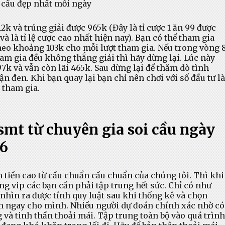
cầu đẹp nhất mỗi ngày
12k và trúng giải được 965k (Đây là tỉ cược 1 ăn 99 được
và là tỉ lệ cược cao nhất hiện nay). Bạn có thể tham gia
heo khoảng 103k cho mỗi lượt tham gia. Nếu trong vòng 
ham gia đều không thắng giải thì hãy dừng lại. Lúc này
97k và vẫn còn lãi 465k. Sau dừng lại để thăm dò tình
ận đen. Khi bạn quay lại bạn chỉ nên chơi với số đầu tư l
 tham gia.
smt từ chuyên gia soi cầu ngày
26
 tiền cao từ cầu chuẩn cầu chuẩn của chúng tôi. Thì khi
ng vip các bạn cần phải tập trung hết sức. Chỉ có như
 nhìn ra được tính quy luật sau khi thống kê và chọn
h ngay cho mình. Nhiều người dự đoán chính xác nhờ có
 và tinh thần thoải mái. Tập trung toàn bộ vào quá trình