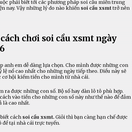
 buộc phải biết tới các phương pháp soi cầu miền trung
iện nay. Vậy những lý do nào khiến
soi cầu xsmt
trở nên
 cách chơi soi cầu xsmt ngày
26
úp anh em dễ dàng lựa chọn. Cho mình được những con
 lệ nổ cao nhất cho những ngày tiếp theo. Điều này sẽ
 cơ hội kiếm tiền cho mình từ nhà cái.
ìm ra được những con số. Bộ số hay dàn lô tô phù hợp.
 cách vào tiền cho những con số này như thế nào để đảm
ả là cao nhất.
 biết cách
soi cầu xsmt.
Giỏi thì bạn càng hạn chế được
ô đề tại nhà cái trực tuyến.