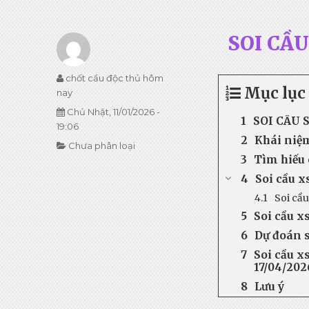
SOI CẦ
Author
chốt cầu độc thủ hôm
Mục lục
nay
Posted
Chủ Nhật, 11/01/2026 -
SOI CẦU
on
19:06
Khái niệm
Categories
Chưa phân loại
Tìm hiểu 
Soi cầu x
Soi cầu
Soi cầu x
Dự đoán 
Soi cầu x
17/04/202
Lưu ý