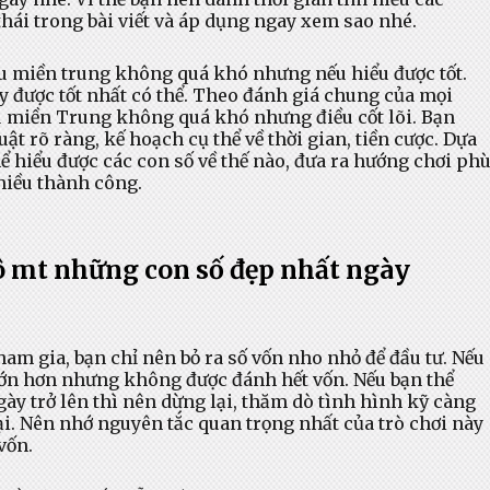
hái trong bài viết và áp dụng ngay xem sao nhé.
ầu miền trung không quá khó nhưng nếu hiểu được tốt.
y được tốt nhất có thể. Theo đánh giá chung của mọi
ầu miền Trung không quá khó nhưng điều cốt lõi. Bạn
uật rõ ràng, kế hoạch cụ thể về thời gian, tiền cược. Dựa
hể hiểu được các con số về thế nào, đưa ra hướng chơi ph
hiều thành công.
tô mt những con số đẹp nhất ngày
am gia, bạn chỉ nên bỏ ra số vốn nho nhỏ để đầu tư. Nếu
lớn hơn nhưng không được đánh hết vốn. Nếu bạn thể
ngày trở lên thì nên dừng lại, thăm dò tình hình kỹ càng
lại. Nên nhớ nguyên tắc quan trọng nhất của trò chơi này
vốn.