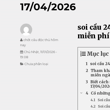
17/04/2026
soi cầu 
miễn phí
Author
chốt cầu độc thủ hôm
nay
Posted
Chủ Nhật, 11/01/2026 -
Mục lục
on
19:08
soi cầu 2
Categories
Chưa phân loại
Tham khả
miền ngà
Biết cách
17/04/202
Có những 
Soi cầ
Soi cầ