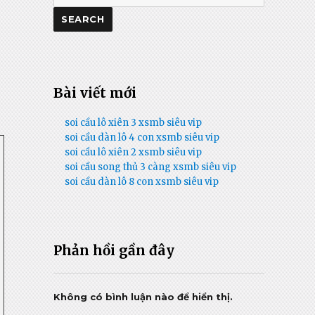
SEARCH
Bài viết mới
soi cầu lô xiên 3 xsmb siêu vip
soi cầu dàn lô 4 con xsmb siêu vip
soi cầu lô xiên 2 xsmb siêu vip
soi cầu song thủ 3 càng xsmb siêu vip
soi cầu dàn lô 8 con xsmb siêu vip
Phản hồi gần đây
Không có bình luận nào để hiển thị.