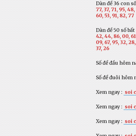
Dàn đề 36 con số
77, 37, 71, 95, 48,
60, 53, 91, 82, 77
Dàn đề 50 số bất
42, 44, 86, 00, 61,
09, 67, 95, 32, 28,
37, 26
Số đề đầu hôm n
Số đề đuôi hôm 
Xem ngay :
soi 
Xem ngay :
soi 
Xem ngay :
soi 
Xem ngay :
soi 