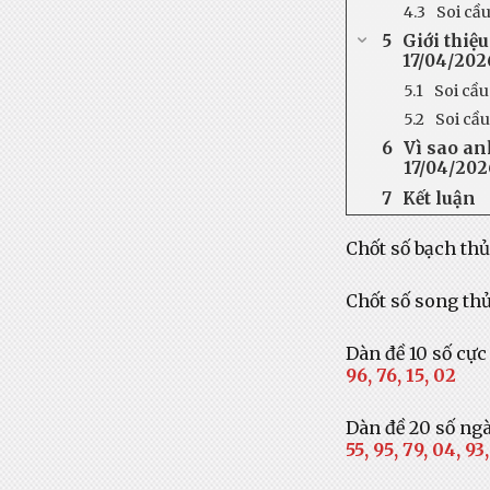
Soi cầ
Giới thiệ
17/04/202
Soi cầu
Soi cầu
Vì sao an
17/04/202
Kết luận
Chốt số bạch thủ
Chốt số song thủ
Dàn đề 10 số cực
96, 76, 15, 02
Dàn đề 20 số ngà
55, 95, 79, 04, 93,