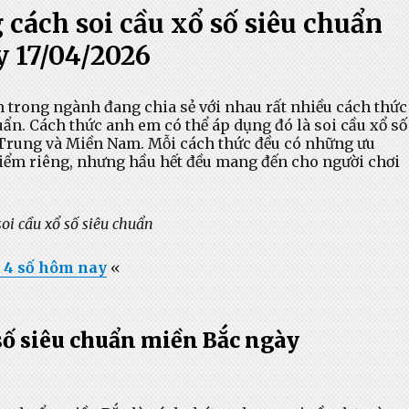
cách soi cầu xổ số siêu chuẩn
y 17/04/2026
m trong ngành đang chia sẻ với nhau rất nhiều cách thức
uẩn. Cách thức anh em có thể áp dụng đó là soi cầu xổ số
Trung và Miền Nam. Mỗi cách thức đều có những ưu
iểm riêng, nhưng hầu hết đều mang đến cho người chơi
oi cầu xổ số siêu chuẩn
ề 4 số hôm nay
«
 số siêu chuẩn miền Bắc ngày