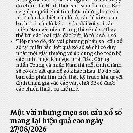
đó chính là: Hình thức soi cầu của miền Bắc
sẽ giúp người chơi tìm được những loại cầu
như: cầu đặc biệt, cầu lô tô, cầu lô xiên, cầu
bạch thủ, cầu lô kép,… Còn đối với soi cầu
miền Nam và miền Trung thì sẽ có sự thay
thế bởi các loại giải đặc biệt, lô tô 2 số, 3 số.
Tiếp theo đó, đối với phương pháp soi cầu xổ
số tại miền bắc, kết quả xổ số sẽ chỉ có duy
nhất một giải thưởng và áp dụng cho toàn bộ
các tỉnh thuộc khu vực phái Bắc. Còn tại
miền Trung và miền Nam thì mỗi tỉnh thành
sẽ có các kết quả xổ số khác nhau. Do đó các
bạn cần phải tìm hiểu thật kỹ trước khi quyết
định tham gia vào các ván chơi để có được
các chiến thuật cụ thể nhé.
Một vài những mẹo soi cầu xổ số
mang lại hiệu quả cao ngày
27/08/2026