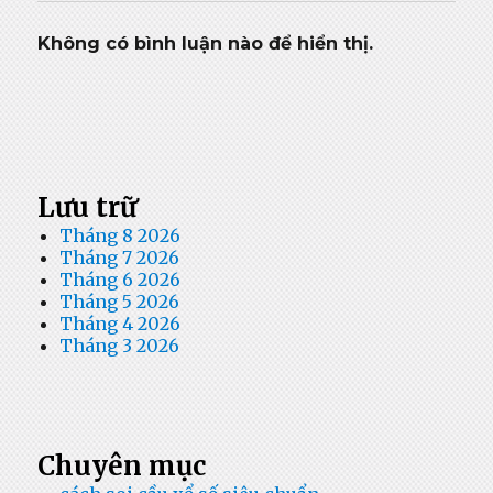
Không có bình luận nào để hiển thị.
Lưu trữ
Tháng 8 2026
Tháng 7 2026
Tháng 6 2026
Tháng 5 2026
Tháng 4 2026
Tháng 3 2026
Chuyên mục