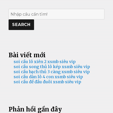
SEARCH
Bài viết mới
soi cầu lô xiên 2 xsmb siêu vip
soi cầu song thủ lô kép xsmb siêu vip
soi cầu bạch thủ 3 càng xsmb siêu vip
soi cầu dàn lô 4 con xsmb siêu vip
soi cầu đề đầu đuôi xsmb siêu vip
Phản hồi gần đây