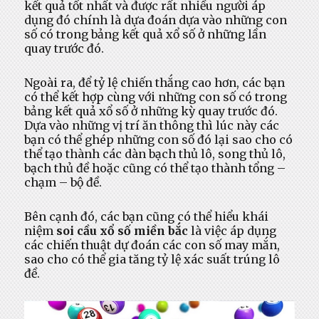
kết quả tốt nhất và được rất nhiều người áp
dụng đó chính là dựa đoán dựa vào những con
số có trong bảng kết quả xổ số ở những lần
quay trước đó.
Ngoài ra, để tỷ lệ chiến thắng cao hơn, các bạn
có thể kết hợp cùng với những con số có trong
bảng kết quả xổ số ở những kỳ quay trước đó.
Dựa vào những vị trí ăn thông thì lúc này các
bạn có thể ghép những con số đó lại sao cho có
thể tạo thành các dàn bạch thủ lô, song thủ lô,
bạch thủ đề hoặc cũng có thể tạo thành tổng –
chạm – bộ đề.
Bên cạnh đó, các bạn cũng có thể hiểu khái
niệm
soi cầu xổ số miền bắc
là việc áp dụng
các chiến thuật dự đoán các con số may mắn,
sao cho có thể gia tăng tỷ lệ xác suất trúng lô
đề.