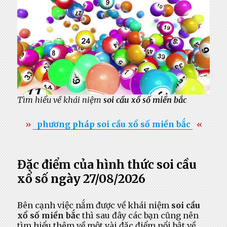
Tìm hiểu về khái niệm
soi cầu xổ số miền bắc
»
phương pháp soi cầu xổ số miền bắc
«
Đặc điểm của hình thức soi cầu
xổ số ngày 27/08/2026
Bên cạnh việc nắm được về khái niệm
soi cầu
xổ số miền bắc
thì sau đây các bạn cũng nên
tìm hiểu thêm về một vài đặc điểm nổi bật về