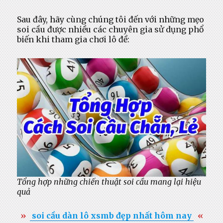
Sau đây, hãy cùng chúng tôi đến với những mẹo
soi cầu được nhiều các chuyên gia sử dụng phổ
biến khi tham gia chơi lô đề:
Tổng hợp những chiến thuật soi cầu mang lại hiệu
quả
»
soi cầu dàn lô xsmb đẹp nhất hôm nay
«