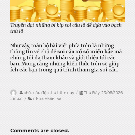
Truyền đạt những bí kíp soi cầu lô đề dựa vào bạch
thủ lô
Như vậy, toàn bộ bài viết phía trên là những
thông tin về chủ đề
soi cầu xổ số miền bắc
mà
chúng tôi đã tham khảo và giới thiệu tới các
bạn. Mong rằng những kiến thức trên sẽ giúp
ích các bạn trong quá trình tham gia soi cầu.
Author
Posted
chốt cầu độc thủ hôm nay
Thứ Bảy, 23/05/2026
on
Categories
- 18:40
Chưa phân loại
Comments are closed.