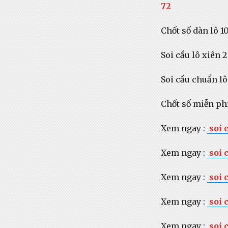
72
Chốt số dàn lô 1
Soi cầu lô xiên 
Soi cầu chuẩn lô
Chốt số miễn ph
Xem ngay :
soi 
Xem ngay :
soi 
Xem ngay :
soi 
Xem ngay :
soi 
Xem ngay :
soi 