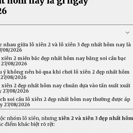
ất hôm nay là gì ngày
26
 nhau giữa lô xiên 2 và lô xiên 3 đẹp nhất hôm nay là
7/08/2026
ô xiên 2 miền bắc đẹp nhất hôm nay bằng soi cầu bạc
 27/08/2026
 ý không nên bỏ qua khi chơi lô xiên 2 đẹp nhất hôm
 27/08/2026
ô xiên 2 đẹp nhất hôm nay chuẩn dựa vào tần suất xuất
y 27/08/2026
h soi cầu lô xiên 2 đẹp nhất hôm nay thường được áp
y 27/08/2026
uộc nhóm lô xiên, nhưng
xiên 2 và xiên 3 đẹp nhất hô
 điểm khác biệt rõ rệt: