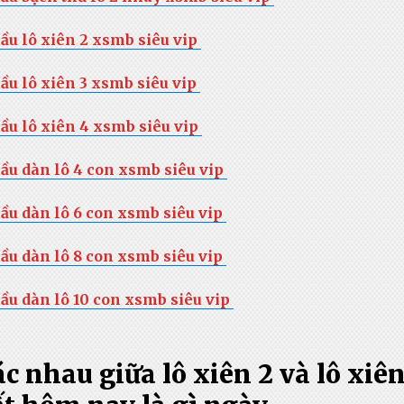
cầu lô xiên 2 xsmb siêu vip
cầu lô xiên 3 xsmb siêu vip
cầu lô xiên 4 xsmb siêu vip
cầu dàn lô 4 con xsmb siêu vip
cầu dàn lô 6 con xsmb siêu vip
cầu dàn lô 8 con xsmb siêu vip
cầu dàn lô 10 con xsmb siêu vip
 nhau giữa lô xiên 2 và lô xiê