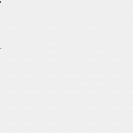
0
6
6
5
7