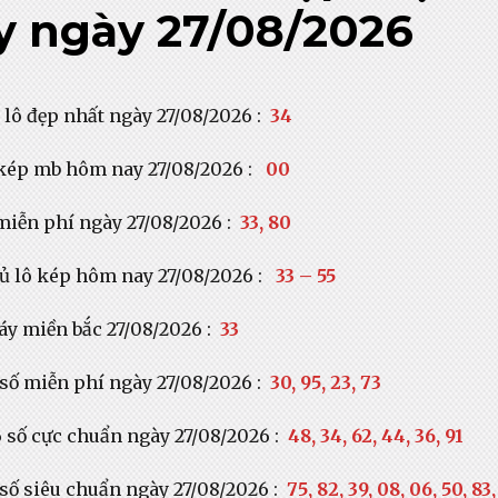
y ngày 27/08/2026
 lô đẹp nhất ngày 27/08/2026 :
34
 kép mb hôm nay 27/08/2026 :
00
miễn phí ngày 27/08/2026 :
33, 80
ủ lô kép hôm nay 27/08/2026 :
33 – 55
áy miền bắc 27/08/2026 :
33
 số miễn phí ngày 27/08/2026 :
30, 95, 23, 73
6 số cực chuẩn ngày 27/08/2026 :
48, 34, 62, 44, 36, 91
 số siêu chuẩn ngày 27/08/2026 :
75, 82, 39, 08, 06, 50, 83,