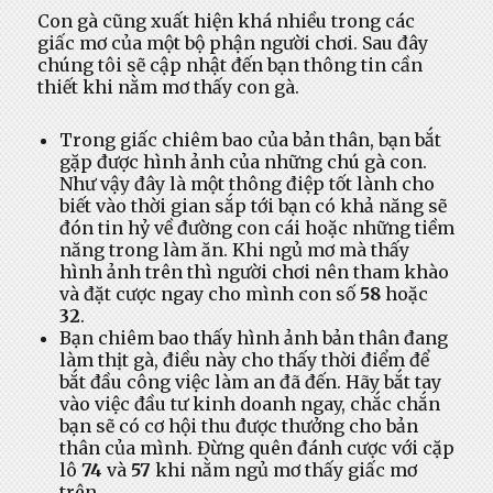
Con gà cũng xuất hiện khá nhiều trong các
giấc mơ của một bộ phận người chơi. Sau đây
chúng tôi sẽ cập nhật đến bạn thông tin cần
thiết khi nằm mơ thấy con gà.
Trong giấc chiêm bao của bản thân, bạn bắt
gặp được hình ảnh của những chú gà con.
Như vậy đây là một thông điệp tốt lành cho
biết vào thời gian sắp tới bạn có khả năng sẽ
đón tin hỷ về đường con cái hoặc những tiềm
năng trong làm ăn. Khi ngủ mơ mà thấy
hình ảnh trên thì người chơi nên tham khào
và đặt cược ngay cho mình con số
58
hoặc
32
.
Bạn chiêm bao thấy hình ảnh bản thân đang
làm thịt gà, điều này cho thấy thời điểm để
bắt đầu công việc làm an đã đến. Hãy bắt tay
vào việc đầu tư kinh doanh ngay, chắc chắn
bạn sẽ có cơ hội thu được thưởng cho bản
thân của mình. Đừng quên đánh cược với cặp
lô
74
và
57
khi nằm ngủ mơ thấy giấc mơ
trên.