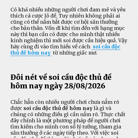
Có khá nhiều những người chơi đam mê và yêu
thích cá cược lô đề. Tuy nhiên không phải ai
cũng có thể nắm bắt được cơ hội săn thưởng
cho bản thân. Vốn dĩ khi tìm đến với hạng mục
này thì bạn cần có được cho mình thật nhiều
kinh nghiệm thì mới soi được cầu hiệu quả. Vậy
hãy cùng đi vào tìm hiểu về cách
soi cầu độc
thủ đề hôm nay
từ những giấc mơ.
Đôi nét về soi cầu độc thủ đề
hôm nay ngày 28/08/2026
Chắc hẳn còn nhiều người chơi chưa nắm rõ
được
soi cầu độc thủ đề hôm nay
là gì và
chúng có những điều gì cần nắm rõ. Thực chất
đây chính là một phương pháp để người chơi
tìm kiếm cho mình con số lý tưởng, tham gia
săn thưởng ở các ngày tiếp theo. Với việc soi