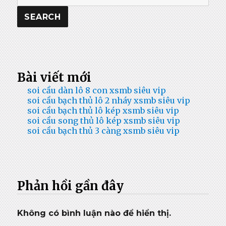
SEARCH
Bài viết mới
soi cầu dàn lô 8 con xsmb siêu vip
soi cầu bạch thủ lô 2 nháy xsmb siêu vip
soi cầu bạch thủ lô kép xsmb siêu vip
soi cầu song thủ lô kép xsmb siêu vip
soi cầu bạch thủ 3 càng xsmb siêu vip
Phản hồi gần đây
Không có bình luận nào để hiển thị.