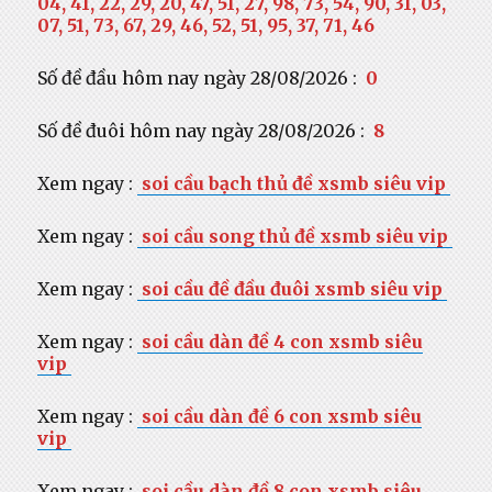
04, 41, 22, 29, 20, 47, 51, 27, 98, 73, 54, 90, 31, 03,
07, 51, 73, 67, 29, 46, 52, 51, 95, 37, 71, 46
Số đề đầu hôm nay ngày 28/08/2026 :
0
Số đề đuôi hôm nay ngày 28/08/2026 :
8
Xem ngay :
soi cầu bạch thủ đề xsmb siêu vip
Xem ngay :
soi cầu song thủ đề xsmb siêu vip
Xem ngay :
soi cầu đề đầu đuôi xsmb siêu vip
Xem ngay :
soi cầu dàn đề 4 con xsmb siêu
vip
Xem ngay :
soi cầu dàn đề 6 con xsmb siêu
vip
Xem ngay :
soi cầu dàn đề 8 con xsmb siêu