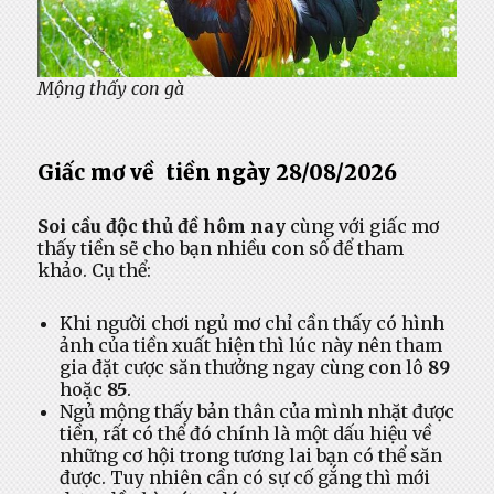
Mộng thấy con gà
Giấc mơ về tiền ngày 28/08/2026
Soi cầu độc thủ đề hôm nay
cùng với giấc mơ
thấy tiền sẽ cho bạn nhiều con số để tham
khảo. Cụ thể:
Khi người chơi ngủ mơ chỉ cần thấy có hình
ảnh của tiền xuất hiện thì lúc này nên tham
gia đặt cược săn thưởng ngay cùng con lô
89
hoặc
85
.
Ngủ mộng thấy bản thân của mình nhặt được
tiền, rất có thể đó chính là một dấu hiệu về
những cơ hội trong tương lai bạn có thể săn
được. Tuy nhiên cần có sự cố gắng thì mới