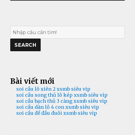
SEARCH
Bài viết mới
soi cầu lô xiên 2 xsmb siêu vip
soi cầu song thủ lô kép xsmb siêu vip
soi cầu bạch thủ 3 càng xsmb siêu vip
soi cầu dàn lô 4 con xsmb siêu vip
soi cầu đề đầu đuôi xsmb siêu vip