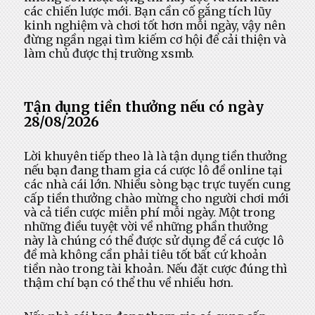
các chiến lược mới. Bạn cần cố gắng tích lũy
kinh nghiệm và chơi tốt hơn mỗi ngày, vậy nên
đừng ngần ngại tìm kiếm cơ hội để cải thiện và
làm chủ được thị trường xsmb.
Tận dụng tiền thưởng nếu có ngày
28/08/2026
Lời khuyên tiếp theo là là tận dụng tiền thưởng
nếu bạn đang tham gia cá cược lô đề online tại
các nhà cái lớn. Nhiều sòng bạc trực tuyến cung
cấp tiền thưởng chào mừng cho người chơi mới
và cả tiền cược miễn phí mỗi ngày. Một trong
những điều tuyệt vời về những phần thưởng
này là chúng có thể được sử dụng để cá cược lô
đề mà không cần phải tiêu tốt bất cứ khoản
tiền nào trong tài khoản. Nếu đặt cược đúng thì
thậm chí bạn có thể thu về nhiều hơn.