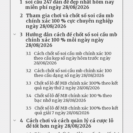
soi cầu 247 dàn đề đẹp nhất hôm nay
miễn phí ngày 28/08/2026
Tham gia chơi và chốt số soi cầu mb
chính xác 100 % cực chuyên nghiệp
ngày 28/08/2026
Hướng dẫn cách để chốt số soi cầu mb
chính xác 100 % mỗi ngày ngày
28/08/2026
Cách chốt số soi cầu mb chính xác 100
theo cầu kẹp số ngày hôm trước ngày
28/08/2026
Cách chốt số soi cầu mb chính xác 100
theo cầu dạng số ngày 28/08/2026
Chốt số lô đề MB chính xác 100% theo kết
quả ngày thứ 2 ngày 28/08/2026
Chốt số lô đề MB chính xác 100 % theo
bạc nhớ ngày 28/08/2026
Chốt số lô đề MB chính xác 100% theo kết
quả giải 7 ngày 28/08/2026
Cách chơi và cách quản lý cá cược lô
đề tốt hơn ngày 28/08/2026