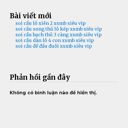
Bài viết mới
soi cầu lô xiên 2 xsmb siêu vip
soi cầu song thủ lô kép xsmb siêu vip
soi cầu bạch thủ 3 càng xsmb siêu vip
soi cầu dàn lô 4 con xsmb siêu vip
soi cầu đề đầu đuôi xsmb siêu vip
Phản hồi gần đây
Không có bình luận nào để hiển thị.