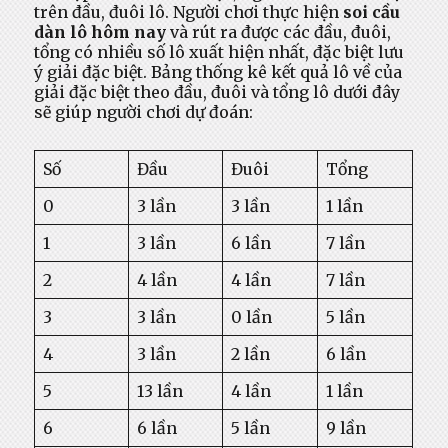
trên đầu, đuôi lô. Người chơi thực hiện
soi cầu
dàn lô hôm nay
và rút ra được các đầu, đuôi,
tổng có nhiều số lô xuất hiện nhất, đặc biệt lưu
ý giải đặc biệt. Bảng thống kê kết quả lô về của
giải đặc biệt theo đầu, đuôi và tổng lô dưới đây
sẽ giúp người chơi dự đoán:
Số
Đầu
Đuôi
Tổng
0
3 lần
3 lần
1 lần
1
3 lần
6 lần
7 lần
2
4 lần
4 lần
7 lần
3
3 lần
0 lần
5 lần
4
3 lần
2 lần
6 lần
5
13 lần
4 lần
1 lần
6
6 lần
5 lần
9 lần