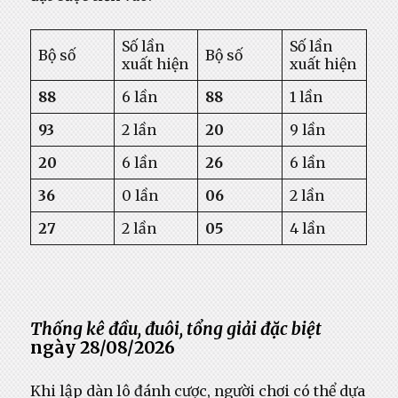
Số lần
Số lần
Bộ số
Bộ số
xuất hiện
xuất hiện
88
6 lần
88
1 lần
93
2 lần
20
9 lần
20
6 lần
26
6 lần
36
0 lần
06
2 lần
27
2 lần
05
4 lần
Thống kê đầu, đuôi, tổng giải đặc biệt
ngày 28/08/2026
Khi lập dàn lô đánh cược, người chơi có thể dựa