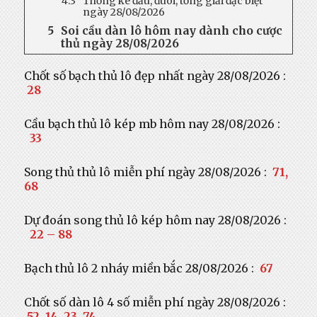
Thống kê đầu, đuôi, tổng giải đặc biệt
ngày 28/08/2026
Soi cầu dàn lô hôm nay dành cho cược
thủ ngày 28/08/2026
Chốt số bạch thủ lô đẹp nhất ngày 28/08/2026 :
28
Cầu bạch thủ lô kép mb hôm nay 28/08/2026 :
33
Song thủ thủ lô miễn phí ngày 28/08/2026 :
71,
68
Dự đoán song thủ lô kép hôm nay 28/08/2026 :
22 – 88
Bạch thủ lô 2 nháy miền bắc 28/08/2026 :
67
Chốt số dàn lô 4 số miễn phí ngày 28/08/2026 :
52, 14, 23, 74