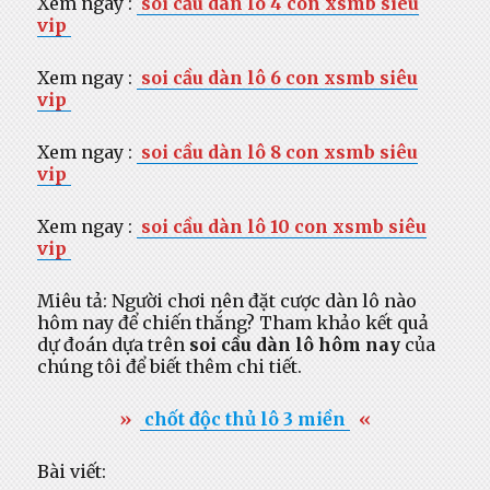
Xem ngay :
soi cầu dàn lô 4 con xsmb siêu
vip
Xem ngay :
soi cầu dàn lô 6 con xsmb siêu
vip
Xem ngay :
soi cầu dàn lô 8 con xsmb siêu
vip
Xem ngay :
soi cầu dàn lô 10 con xsmb siêu
vip
Miêu tả: Người chơi nên đặt cược dàn lô nào
hôm nay để chiến thắng? Tham khảo kết quả
dự đoán dựa trên
soi cầu dàn lô hôm nay
của
chúng tôi để biết thêm chi tiết.
»
chốt độc thủ lô 3 miền
«
Bài viết: