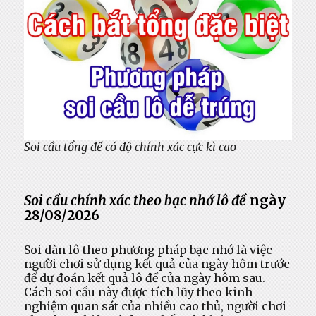
Soi cầu tổng đề có độ chính xác cực kì cao
Soi cầu chính xác theo bạc nhớ lô đề
ngày
28/08/2026
Soi dàn lô theo phương pháp bạc nhớ là việc
người chơi sử dụng kết quả của ngày hôm trước
để dự đoán kết quả lô đề của ngày hôm sau.
Cách soi cầu này được tích lũy theo kinh
nghiệm quan sát của nhiều cao thủ, người chơi