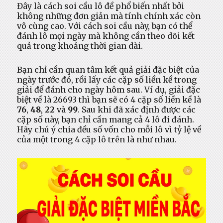
Đây là cách soi cầu lô đề phổ biến nhất bởi
không những đơn giản mà tính chính xác còn
vô cùng cao. Với cách soi cầu này, bạn có thể
đánh lô mọi ngày mà không cần theo dõi kết
quả trong khoảng thời gian dài.
Bạn chỉ cần quan tâm kết quả giải đặc biệt của
ngày trước đó, rồi lấy các cặp số liền kề trong
giải để đánh cho ngày hôm sau. Ví dụ, giải đặc
biệt về là 26693 thì bạn sẽ có 4 cặp số liền kề là
76
,
48
,
22
và
99
. Sau khi đã xác định được các
cặp số này, bạn chỉ cần mang cả 4 lô đi đánh.
Hãy chú ý chia đều số vốn cho mỗi lô vì tỷ lệ về
của một trong 4 cặp lô trên là như nhau.