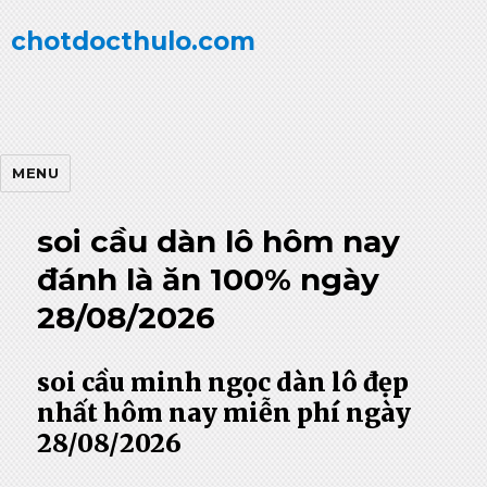
chotdocthulo.com
MENU
soi cầu dàn lô hôm nay
đánh là ăn 100% ngày
28/08/2026
soi cầu minh ngọc dàn lô đẹp
nhất hôm nay miễn phí ngày
28/08/2026