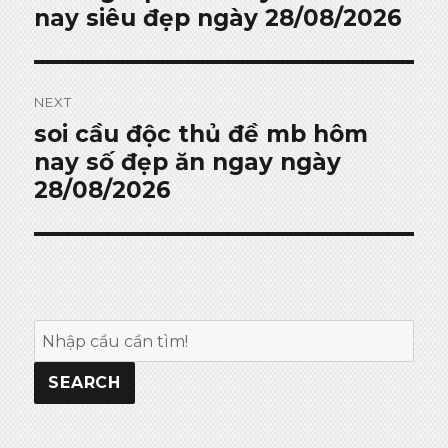
post:
nay siêu đẹp ngày 28/08/2026
viết
NEXT
Next
soi cầu độc thủ đề mb hôm
post:
nay số đẹp ăn ngay ngày
28/08/2026
SEARCH