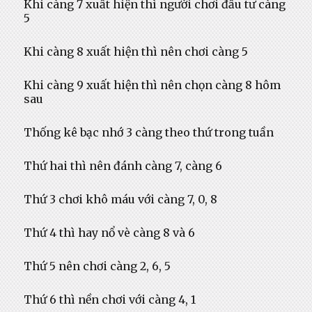
Khi càng 7 xuất hiện thì người chơi đầu tư càng
5
Khi càng 8 xuất hiện thì nên chơi càng 5
Khi càng 9 xuất hiện thì nên chọn càng 8 hôm
sau
Thống kê bạc nhớ 3 càng theo thứ trong tuần
Thứ hai thì nên đánh càng 7, càng 6
Thứ 3 chơi khô máu với càng 7, 0, 8
Thứ 4 thì hay nổ vè càng 8 và 6
Thứ 5 nên chơi càng 2, 6, 5
Thứ 6 thì nền chơi với càng 4, 1