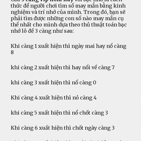
thức để người chơi tìm số may mắn bằng kinh
nghiệm và trí nhớ của mình. Trong đó, bạn sẽ
phải tìm được những con số nào may mắn cụ
thể nhất cho mình dựa theo thủ thuật toán bạc
nhớ lô đề 3 càng như sau:
Khi càng 1 xuất hiện thì ngày mai hay nổ càng
8
khi càng 2 xuất hiện thì hay nổi về càng 7
khi càng 3 xuất hiện thì nổ càng 0
Khi càng 4 xuất hiện thì nỏ càng 4
khi càng 5 xuất hiện thì nổ chốt càng 3
Khi càng 6 xuất hiện thì chốt ngày càng 3