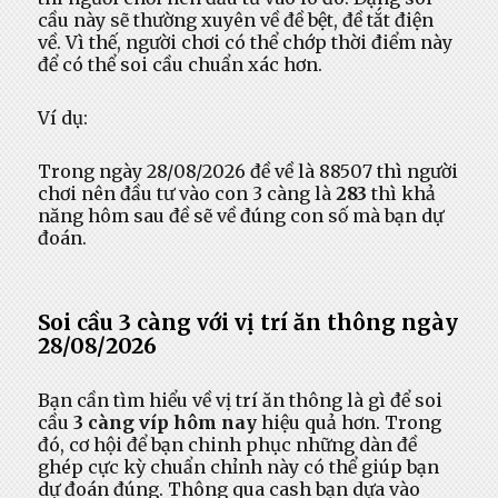
cầu này sẽ thường xuyên về đề bệt, đề tắt điện
về. Vì thế, người chơi có thể chớp thời điểm này
để có thể soi cầu chuẩn xác hơn.
Ví dụ:
Trong ngày 28/08/2026 đề về là 88507 thì người
chơi nên đầu tư vào con 3 càng là
283
thì khả
năng hôm sau đề sẽ về đúng con số mà bạn dự
đoán.
Soi cầu 3 càng với vị trí ăn thông ngày
28/08/2026
Bạn cần tìm hiểu về vị trí ăn thông là gì để soi
cầu
3 càng víp hôm nay
hiệu quả hơn. Trong
đó, cơ hội để bạn chinh phục những dàn đề
ghép cực kỳ chuẩn chỉnh này có thể giúp bạn
dự đoán đúng. Thông qua cash bạn dựa vào