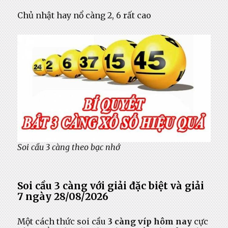
Chủ nhật hay nổ càng 2, 6 rất cao
Soi cầu 3 càng theo bạc nhớ
Soi cầu 3 càng với giải đặc biệt và giải
7 ngày 28/08/2026
Một cách thức soi cầu
3 càng víp hôm nay
cực