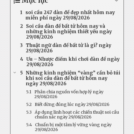
Mục lục
soi cầu 247 dàn đề đẹp nhất hôm nay
miễn phí ngày 29/08/2026
Soi cầu dàn đề bất tử hôm nay và
những kinh nghiệm thiết yếu ngày
29/08/2026
Thuật ngữ dàn đề bất tử là gì? ngày
29/08/2026
Ưu – Nhược điểm khi chơi dàn đề ngày
29/08/2026
Những kinh nghiệm “vàng” cần bỏ túi
khi soi cầu dàn đề bất tử hôm nay
ngày 29/08/2026
Phân chia nguồn vốn hợp lý ngày
29/08/2026
Biết dừng đúng lúc ngày 29/08/2026
Áp dụng linh hoạt các chiến thuật soi cầu
chuẩn xác ngày 29/08/2026
Chuẩn bị một tâm lý vững vàng ngày
29/08/2026