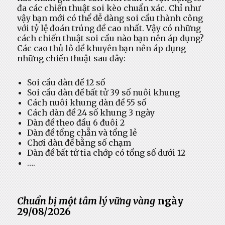
đa các chiến thuật soi kèo chuẩn xác. Chỉ như
vậy bạn mới có thể dễ dàng soi cầu thành công
với tỷ lệ đoán trúng đề cao nhất. Vậy có những
cách chiến thuật soi cầu nào bạn nên áp dụng?
Các cao thủ lô đề khuyên bạn nên áp dụng
những chiến thuật sau đây:
Soi cầu dàn đề 12 số
Soi cầu dàn đề bất tử 39 số nuôi khung
Cách nuôi khung dàn đề 55 số
Cách dàn đề 24 số khung 3 ngày
Dàn đề theo đầu 6 đuôi 2
Dàn đề tổng chẵn và tổng lẻ
Chơi dàn đề bằng số chạm
Dàn đề bất tử tia chớp có tổng số dưới 12
….
Chuẩn bị một tâm lý vững vàng
ngày
29/08/2026