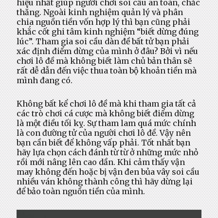
hiệu nhất giúp người chơi soi cầu an toàn, chắc
thắng. Ngoài kinh nghiệm quản lý và phân
chia nguồn tiền vốn hợp lý thì bạn cũng phải
khắc cốt ghi tâm kinh nghiệm “biết dừng đúng
lúc”. Tham gia soi cầu dàn đề bất tử bạn phải
xác định điểm dừng của mình ở đâu? Bởi vì nếu
chơi lô đề mà không biết làm chủ bản thân sẽ
rất dễ dẫn đến việc thua toàn bộ khoản tiền mà
mình đang có.
Không bất kể chơi lô đề mà khi tham gia tất cả
các trò chơi cá cược mà không biết điểm dừng
là một điều tối kỵ. Sự tham lam quá mức chính
là con đường tử của người chơi lô đề. Vậy nên
bạn cần biết để không vấp phải. Tốt nhất bạn
hãy lựa chọn cách đánh từ từ ở những mức nhỏ
rồi mới nâng lên cao dần. Khi cảm thấy vận
may không đến hoặc bị vận đen bủa vây soi cầu
nhiều ván không thành công thì hãy dừng lại
để bảo toàn nguồn tiền của mình.