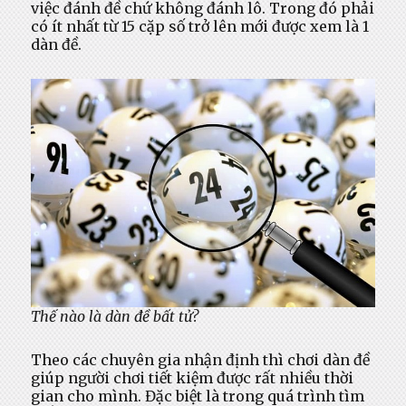
việc đánh đề chứ không đánh lô. Trong đó phải
có ít nhất từ 15 cặp số trở lên mới được xem là 1
dàn đề.
Thế nào là dàn đề bất tử?
Theo các chuyên gia nhận định thì chơi dàn đề
giúp người chơi tiết kiệm được rất nhiều thời
gian cho mình. Đặc biệt là trong quá trình tìm