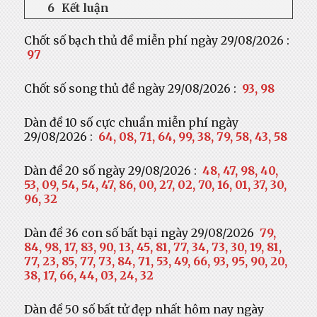
Kết luận
Chốt số bạch thủ đề miễn phí ngày 29/08/2026 :
97
Chốt số song thủ đề ngày 29/08/2026 :
93, 98
Dàn đề 10 số cực chuẩn miễn phí ngày
29/08/2026 :
64, 08, 71, 64, 99, 38, 79, 58, 43, 58
Dàn đề 20 số ngày 29/08/2026 :
48, 47, 98, 40,
53, 09, 54, 54, 47, 86, 00, 27, 02, 70, 16, 01, 37, 30,
96, 32
Dàn đề 36 con số bất bại ngày 29/08/2026
79,
84, 98, 17, 83, 90, 13, 45, 81, 77, 34, 73, 30, 19, 81,
77, 23, 85, 77, 73, 84, 71, 53, 49, 66, 93, 95, 90, 20,
38, 17, 66, 44, 03, 24, 32
Dàn đề 50 số bất tử đẹp nhất hôm nay ngày