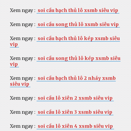
Xem ngay :
soi cầu bạch thủ lô xsmb siêu vip
Xem ngay :
soi cầu song thủ lô xsmb siêu vip
Xem ngay :
soi cầu bạch thủ lô kép xsmb siêu
vip
Xem ngay :
soi cầu song thủ lô kép xsmb siêu
vip
Xem ngay :
soi cầu bạch thủ lô 2 nháy xsmb
siêu vip
Xem ngay :
soi cầu lô xiên 2 xsmb siêu vip
Xem ngay :
soi cầu lô xiên 3 xsmb siêu vip
Xem ngay :
soi cầu lô xiên 4 xsmb siêu vip