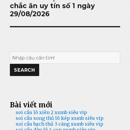
post:
chắc ăn uy tín số 1 ngày
29/08/2026
SEARCH
Bài viết mới
soi cầu lô xiên 2 xsmb siêu vip
soi cầu song thủ lô kép xsmb siêu vip
soi cầu bạch thủ 3 càng xsmb siêu vip
soi cầu dàn lô 4 con xsmb siêu vip