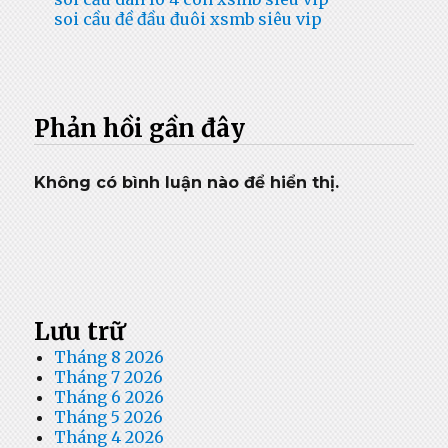
soi cầu đề đầu đuôi xsmb siêu vip
Phản hồi gần đây
Không có bình luận nào để hiển thị.
Lưu trữ
Tháng 8 2026
Tháng 7 2026
Tháng 6 2026
Tháng 5 2026
Tháng 4 2026