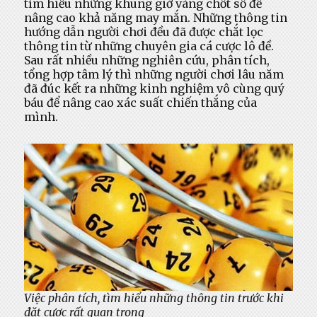
tìm hiểu những khung giờ vàng chốt số để
nâng cao khả năng may mắn. Những thông tin
hướng dẫn người chơi đều đã được chắt lọc
thông tin từ những chuyên gia cá cược lô đề.
Sau rất nhiều những nghiên cứu, phân tích,
tổng hợp tâm lý thì những người chơi lâu năm
đã đúc kết ra những kinh nghiệm vô cùng quý
báu để nâng cao xác suất chiến thắng của
mình.
Việc phân tích, tìm hiểu những thông tin trước khi
đặt cược rất quan trọng