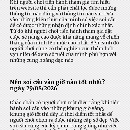
Khi người chơi tiến hành tham gia tìm hiểu
trên website thì cần phải chắt lọc được những
thông tin nào đúng và thông tin nào sai. Dựa
vào những kiến thức của mình sô việc soi cầu
để có được những nhận định chính xác nhất.
Từ đó khi người chơi tiến hành tham gia đặt
cược sẽ nâng cao được khả năng mang về chiến
thắng của mình lên mức cao nhất. Bên cạnh đó
người chơi cũng có thể nghiên cứu thêm lịch
vạn niên để xem số tuổi của mình phù hợp với
những cung hoàng đạo nào.
Nên soi cầu vào giờ nào tốt nhất?
ngày 29/08/2026
Chắc chắn có người chơi một điều rằng khi tiến
hành soi cầu vào những khung giờ vàng,
khung giờ tốt thì đây là thời điểm tốt nhất để
người chơi chọn ra được những cặp số đẹp. Việc
soi cầu cũng cực kỳ quan trọng giống như việc