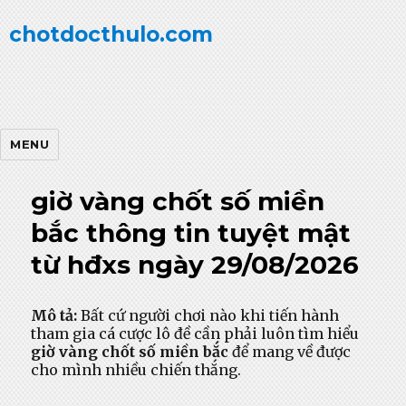
chotdocthulo.com
MENU
giờ vàng chốt số miền
bắc thông tin tuyệt mật
từ hđxs ngày 29/08/2026
Mô tả:
Bất cứ người chơi nào khi tiến hành
tham gia cá cược lô đề cần phải luôn tìm hiểu
giờ vàng chốt số miền bắc
để mang về được
cho mình nhiều chiến thắng.