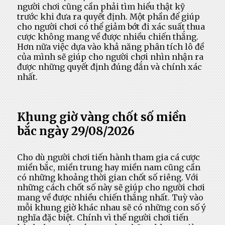
người chơi cũng cần phải tìm hiểu thật kỹ
trước khi đưa ra quyết định. Một phần để giúp
cho người chơi có thể giảm bớt đi xác suất thua
cược không mang về được nhiều chiến thắng.
Hơn nữa việc dựa vào khả năng phân tích lô đề
của mình sẽ giúp cho người chơi nhìn nhận ra
được những quyết định đúng đắn và chính xác
nhất.
Khung giờ vàng chốt số miền
bắc ngày 29/08/2026
Cho dù người chơi tiến hành tham gia cá cược
miền bắc, miền trung hay miền nam cũng cần
có những khoảng thời gian chốt số riêng. Với
những cách chốt số này sẽ giúp cho người chơi
mang về được nhiều chiến thắng nhất. Tuỳ vào
mỗi khung giờ khác nhau sẽ có những con số ý
nghĩa đặc biệt. Chính vì thế người chơi tiến