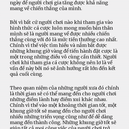
ngày để người chơi gia tăng được khả năng
mang về chiến thắng của mình.
Bởi vì bất cứ người chơi nào khi tham gia vào
hình thức cá cược luôn mong muốn bản thân
mình sẽ là người mang về được nhiều chiến
thắng cùng với đó là mức tiền thưởng cao nhất.
Chính vì thế việc tìm hiểu và nắm bắt được
những khung giờ vàng để tiến hành đặt cược là
một trong những điều vô cùng cần thiết. Người
chơi khi tham gia cá cược không nên lơ là về
vấn đề này bởi nó sẽ ảnh hưởng rất lớn đến kết
quả cuối cùng.
Theo quan niệm của những người xưa đó chính
là thời gian sẽ có thể mang đến cho người chơi
những điềm lành hay điềm xui khác nhau.
Chính vì thế vào một khoảng thời gian tốt, một
khung giờ tốt sẽ mang đến cho người chơi
nhiều những triển vọng cũng như để dễ dàng
mang đến thành công. Những khung giờ tốt sẽ
giúp tất cả mọi công việc của người chơi trở