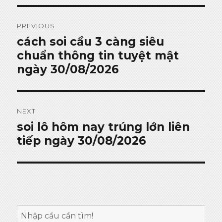
Điều
hướng
PREVIOUS
Previous
cách soi cầu 3 càng siêu
bài
post:
chuẩn thông tin tuyệt mật
viết
ngày 30/08/2026
NEXT
Next
soi lô hôm nay trúng lớn liên
post:
tiếp ngày 30/08/2026