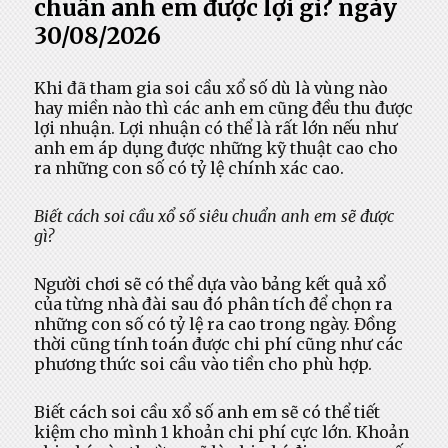
chuẩn anh em được lợi gì? ngày
30/08/2026
Khi đã tham gia soi cầu xổ số dù là vùng nào
hay miền nào thì các anh em cũng đều thu được
lợi nhuận. Lợi nhuận có thể là rất lớn nếu như
anh em áp dụng được những kỹ thuật cao cho
ra những con số có tỷ lệ chính xác cao.
Biết cách soi cầu xổ số siêu chuẩn anh em sẽ được
gì?
Người chơi sẽ có thể dựa vào bảng kết quả xổ
của từng nhà đài sau đó phân tích để chọn ra
những con số có tỷ lệ ra cao trong ngày. Đồng
thời cũng tính toán được chi phí cũng như các
phương thức soi cầu vào tiền cho phù hợp.
Biết cách soi cầu xổ số anh em sẽ có thể tiết
kiệm cho mình 1 khoản chi phí cực lớn. Khoản