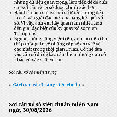
những dữ liệu quan trọng, làm tiền đề để anh
em soi cầu và ra số được chính xác hơn.
Hầu hết cách soi cầu xổ số Miền Trung đều
là dựa vào giải đặc biệt của bảng kết quả xổ
số. Vì vậy, anh em hãy quan tâm nhiều hơn
đến giải đặc biệt của kỳ quay xổ số miền
Trung nhé.
Ngoài những công việc trên, anh em nên thu
thập thông tin về những cặp số có tỷ lệ về
cao nhất trong thời gian 1 tuần. Có thể dựa
vào cặp số đó để bắc cầu thêm những con số
khác có xác suất về cao.
Soi cầu xổ số miền Trung
»
Cách soi cầu 3 càng siêu chuẩn
«
Soi cầu xổ số siêu chuẩn miền Nam
ngày 30/08/2026