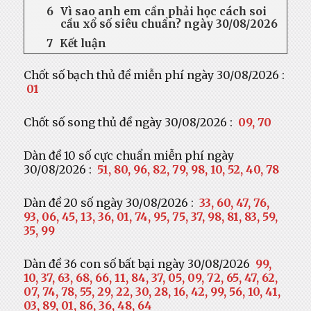
Vì sao anh em cần phải học cách soi
cầu xổ số siêu chuẩn? ngày 30/08/2026
Kết luận
Chốt số bạch thủ đề miễn phí ngày 30/08/2026 :
01
Chốt số song thủ đề ngày 30/08/2026 :
09, 70
Dàn đề 10 số cực chuẩn miễn phí ngày
30/08/2026 :
51, 80, 96, 82, 79, 98, 10, 52, 40, 78
Dàn đề 20 số ngày 30/08/2026 :
33, 60, 47, 76,
93, 06, 45, 13, 36, 01, 74, 95, 75, 37, 98, 81, 83, 59,
35, 99
Dàn đề 36 con số bất bại ngày 30/08/2026
99,
10, 37, 63, 68, 66, 11, 84, 37, 05, 09, 72, 65, 47, 62,
07, 74, 78, 55, 29, 22, 30, 28, 16, 42, 99, 56, 10, 41,
03, 89, 01, 86, 36, 48, 64