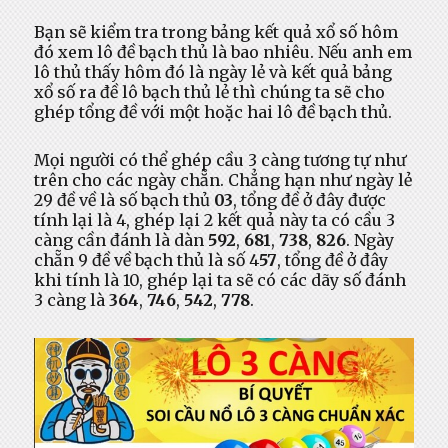
Bạn sẽ kiểm tra trong bảng kết quả xổ số hôm
đó xem lô đề bạch thủ là bao nhiêu. Nếu anh em
lô thủ thấy hôm đó là ngày lẻ và kết quả bảng
xổ số ra đề lô bạch thủ lẻ thì chúng ta sẽ cho
ghép tổng đề với một hoặc hai lô đề bạch thủ.
Mọi người có thể ghép cầu 3 càng tương tự như
trên cho các ngày chẵn. Chẳng hạn như ngày lẻ
29 đề về là số bạch thủ
03
, tổng đề ở đây được
tính lại là 4, ghép lại 2 kết quả này ta có cầu 3
càng cần đánh là dàn
592
,
681
,
738
,
826
. Ngày
chẵn 9 đề về bạch thủ là số 4
57
, tổng đề ở đây
khi tính là 10, ghép lại ta sẽ có các dãy số đánh
3 càng là
364
,
746
,
542
,
778
.