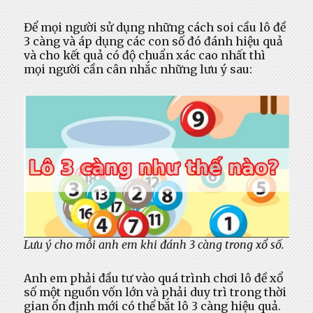
Để mọi người sử dụng những cách soi cầu lô đề
3 càng và áp dụng các con số đó đánh hiệu quả
và cho kết quả có độ chuẩn xác cao nhất thì
mọi người cần cân nhắc những lưu ý sau:
Lưu ý cho mỗi anh em khi đánh 3 càng trong xổ số.
Anh em phải đầu tư vào quá trình chơi lô đề xổ
số một nguồn vốn lớn và phải duy trì trong thời
gian ổn định mới có thể bắt lô 3 càng hiệu quả.