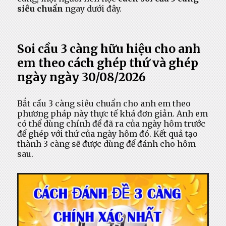
siêu chuẩn
ngay dưới đây.
Soi cầu 3 càng hữu hiệu cho anh
em theo cách ghép thứ và ghép
ngày ngày 30/08/2026
Bắt cầu 3 càng siêu chuẩn cho anh em theo
phương pháp này thực tế khá đơn giản. Anh em
có thể dùng chính đề đã ra của ngày hôm trước
để ghép với thứ của ngày hôm đó. Kết quả tạo
thành 3 càng sẽ được dùng để đánh cho hôm
sau.