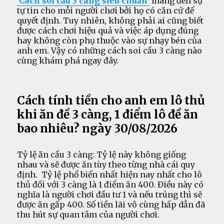
Cách soi cầu 3 càng siêu chuẩn
mang đến sự
tự tin cho mỗi người chơi bởi họ có căn cứ để
quyết định. Tuy nhiên, không phải ai cũng biết
được cách chơi hiệu quả và việc áp dụng đúng
hay không còn phụ thuộc vào sự nhạy bén của
anh em. Vậy có những cách soi cầu 3 càng nào
cùng khám phá ngay đây.
Cách tính tiền cho anh em lô thủ
khi ăn đề 3 càng, 1 điểm lô đề ăn
bao nhiêu? ngày 30/08/2026
Tỷ lệ ăn cầu 3 càng: Tỷ lệ này không giống
nhau và sẽ được ăn tùy theo từng nhà cái quy
định. Tỷ lệ phổ biến nhất hiện nay nhất cho lô
thủ đối với 3 càng là 1 điểm ăn 400. Điều này có
nghĩa là người chơi đầu tư 1 và nếu trúng thì sẽ
được ăn gấp 400. Số tiền lãi vô cùng hấp dẫn đã
thu hút sự quan tâm của người chơi.