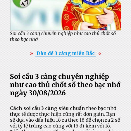
Soi cầu 3 càng chuyên nghiệp như cao thủ chốt số
theo bạc nhớ
»
Dàn đề 3 càng miền Bắc
«
Soi cầu 3 càng chuyên nghiệp
như cao thủ chốt số theo bạc nhớ
ngày 30/08/2026
Cách soi cầu 3 càng siêu chuẩn
theo bạc nhớ
thực tế được thực hiện cũng rất đơn giản. Bạn
sẽ dựa vào dấu hiệu lô ra theo lô để chọn ra 2 số
với tỷ lệ trúng cao cùng với lô đi kèm với lô.