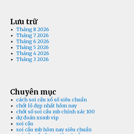
Lưu trữ
Tháng 8 2026
Tháng 7 2026
Tháng 6 2026
Tháng 5 2026
Tháng 4 2026
Tháng 3 2026
Chuyên mục
cách soi cầu xổ số siêu chuẩn
chốt lô đẹp nhất hôm nay
chốt số soi cầu mb chính xác 100
dự đoán xsmb vip
soi cầu
soi cầu mb hôm nay siêu chuẩn