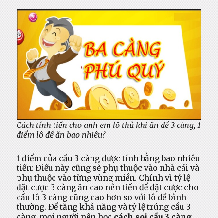
Cách tính tiền cho anh em lô thủ khi ăn đề 3 càng, 1
điểm lô đề ăn bao nhiêu?
1 điểm của cầu 3 càng được tính bằng bao nhiêu
tiền: Điều này cũng sẽ phụ thuộc vào nhà cái và
phụ thuộc vào từng vùng miền. Chính vì tỷ lệ
đặt cược 3 càng ăn cao nên tiền để đặt cược cho
cầu lô 3 càng cũng cao hơn so với lô đề bình
thường. Để tăng khả năng và tỷ lệ trúng cầu 3
càng, mọi người nên học
cách soi cầu 3 càng