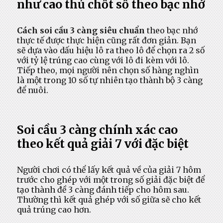
như cao thủ chốt số theo bạc nhớ
Cách soi cầu 3 càng siêu chuẩn
theo bạc nhớ
thực tế được thực hiện cũng rất đơn giản. Bạn
sẽ dựa vào dấu hiệu lô ra theo lô để chọn ra 2 số
với tỷ lệ trúng cao cùng với lô đi kèm với lô.
Tiếp theo, mọi người nên chọn số hàng nghìn
là một trong 10 số tự nhiên tạo thành bộ 3 càng
để nuôi.
Soi cầu 3 càng chính xác cao
theo kết quả giải 7 với đặc biệt
Người chơi có thể lấy kết quả về của giải 7 hôm
trước cho ghép với một trong số giải đặc biệt để
tạo thành đề 3 càng đánh tiếp cho hôm sau.
Thường thì kết quả ghép với số giữa sẽ cho kết
quả trúng cao hơn.