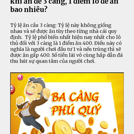
khi ăn đề 3 càng, 1 điểm lô đề ăn
bao nhiêu?
Tỷ lệ ăn cầu 3 càng: Tỷ lệ này không giống
nhau và sẽ được ăn tùy theo từng nhà cái quy
định. Tỷ lệ phổ biến nhất hiện nay nhất cho lô
thủ đối với 3 càng là 1 điểm ăn 400. Điều này có
nghĩa là người chơi đầu tư 1 và nếu trúng thì sẽ
được ăn gấp 400. Số tiền lãi vô cùng hấp dẫn đã
thu hút sự quan tâm của người chơi.