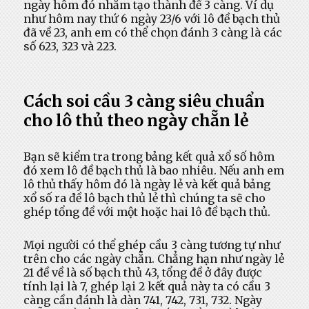
ngày hôm đó nhằm tạo thành đề 3 càng. Ví dụ
như hôm nay thứ 6 ngày 23/6 với lô đề bạch thủ
đã về 23, anh em có thể chọn đánh 3 càng là các
số 623, 323 và 223.
Cách soi cầu 3 càng siêu chuẩn
cho lô thủ theo ngày chẵn lẻ
Bạn sẽ kiểm tra trong bảng kết quả xổ số hôm
đó xem lô đề bạch thủ là bao nhiêu. Nếu anh em
lô thủ thấy hôm đó là ngày lẻ và kết quả bảng
xổ số ra đề lô bạch thủ lẻ thì chúng ta sẽ cho
ghép tổng đề với một hoặc hai lô đề bạch thủ.
Mọi người có thể ghép cầu 3 càng tương tự như
trên cho các ngày chẵn. Chẳng hạn như ngày lẻ
21 đề về là số bạch thủ 43, tổng đề ở đây được
tính lại là 7, ghép lại 2 kết quả này ta có cầu 3
càng cần đánh là dàn 741, 742, 731, 732. Ngày