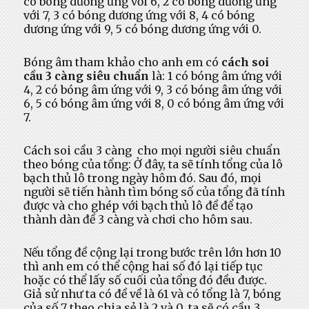
có bóng dương ứng với 6, 2 có bóng dương ứng
với 7, 3 có bóng dương ứng với 8, 4 có bóng
dương ứng với 9, 5 có bóng dương ứng với 0.
Bóng âm tham khảo cho anh em có
cách soi
cầu 3 càng siêu chuẩn
là: 1 có bóng âm ứng với
4, 2 có bóng âm ứng với 9, 3 có bóng âm ứng với
6, 5 có bóng âm ứng với 8, 0 có bóng âm ứng với
7.
Cách soi cầu 3 càng cho mọi người siêu chuẩn
theo bóng của tổng: Ở đây, ta sẽ tính tổng của lô
bạch thủ lô trong ngày hôm đó. Sau đó, mọi
người sẽ tiến hành tìm bóng số của tổng đã tính
được và cho ghép với bạch thủ lô đề để tạo
thành dàn đề 3 càng và chơi cho hôm sau.
Nếu tổng đề cộng lại trong bước trên lớn hơn 10
thì anh em có thể cộng hai số đó lại tiếp tục
hoặc có thể lấy số cuối của tổng đó đều được.
Giả sử như ta có đề về là 61 và có tổng là 7, bóng
của số 7 theo chia sẻ là 2 và 0, ta sẽ có cầu 3