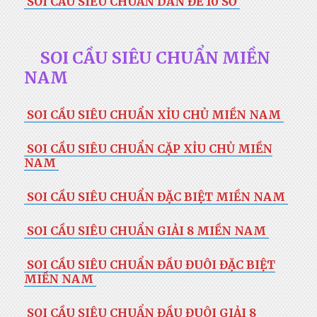
SOI CẦU SIÊU CHUẨN DÀN ĐỀ 10 SỐ
SOI CẦU SIÊU CHUẨN MIỀN
NAM
SOI CẦU SIÊU CHUẨN XỈU CHỦ MIỀN NAM
SOI CẦU SIÊU CHUẨN CẶP XỈU CHỦ MIỀN
NAM
SOI CẦU SIÊU CHUẨN ĐẶC BIỆT MIỀN NAM
SOI CẦU SIÊU CHUẨN GIẢI 8 MIỀN NAM
SOI CẦU SIÊU CHUẨN ĐẦU ĐUÔI ĐẶC BIỆT
MIỀN NAM
SOI CẦU SIÊU CHUẨN ĐẦU ĐUÔI GIẢI 8