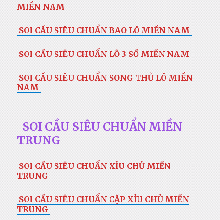
MIỀN NAM
SOI CẦU SIÊU CHUẨN BAO LÔ MIỀN NAM
SOI CẦU SIÊU CHUẨN LÔ 3 SỐ MIỀN NAM
SOI CẦU SIÊU CHUẨN SONG THỦ LÔ MIỀN
NAM
SOI CẦU SIÊU CHUẨN MIỀN
TRUNG
SOI CẦU SIÊU CHUẨN XỈU CHỦ MIỀN
TRUNG
SOI CẦU SIÊU CHUẨN CẶP XỈU CHỦ MIỀN
TRUNG