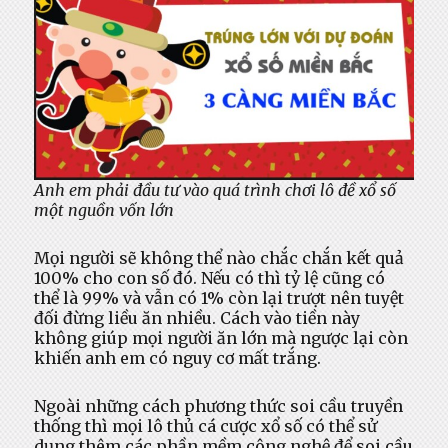
Anh em phải đầu tư vào quá trình chơi lô đề xổ số
một nguồn vốn lớn
Mọi người sẽ không thể nào chắc chắn kết quả
100% cho con số đó. Nếu có thì tỷ lệ cũng có
thể là 99% và vẫn có 1% còn lại trượt nên tuyệt
đối đừng liều ăn nhiều. Cách vào tiền này
không giúp mọi người ăn lớn mà ngược lại còn
khiến anh em có nguy cơ mất trắng.
Ngoài những cách phương thức soi cầu truyền
thống thì mọi lô thủ cá cược xổ số có thể sử
dụng thêm các phần mềm công nghệ để soi cầu