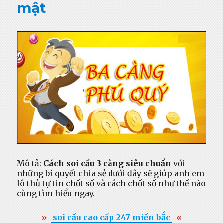
mật
Mô tả:
Cách soi cầu 3 càng siêu chuẩn
với
những bí quyết chia sẻ dưới đây sẽ giúp anh em
lô thủ tự tin chốt số và cách chốt số như thế nào
cùng tìm hiểu ngay.
»
soi cầu cao cấp 247 miền bắc
«