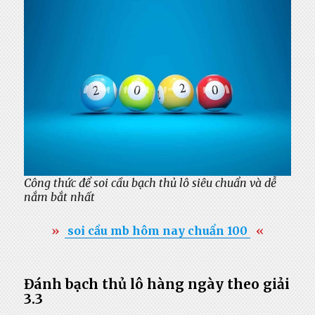
Công thức để soi cầu bạch thủ lô siêu chuẩn và dễ
nắm bắt nhất
»
soi cầu mb hôm nay chuẩn 100
«
Đánh bạch thủ lô hàng ngày theo giải
3.3