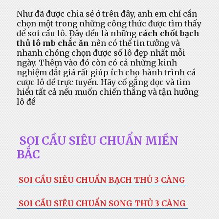
Như đã được chia sẻ ở trên đây, anh em chỉ cần
chọn một trong những công thức được tìm thấy
để soi cầu lô. Đây đều là những
cách chốt bạch
thủ lô mb chắc ăn
nên có thể tin tưởng và
nhanh chóng chọn được số lô đẹp nhất mỗi
ngày. Thêm vào đó còn có cả những kinh
nghiệm đắt giá rất giúp ích cho hành trình cá
cược lô đề trực tuyến. Hãy cố gắng đọc và tìm
hiểu tất cả nếu muốn chiến thắng và tận hưởng
lô đề
SOI CẦU SIÊU CHUẨN MIỀN
BẮC
SOI CẦU SIÊU CHUẨN BẠCH THỦ 3 CÀNG
SOI CẦU SIÊU CHUẨN SONG THỦ 3 CÀNG