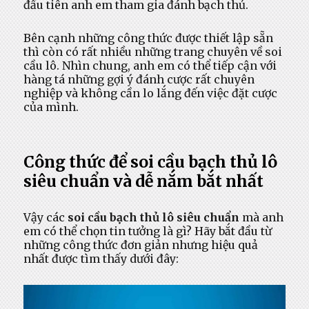
đầu tiên anh em tham gia đánh bạch thủ.
Bên cạnh những công thức được thiết lập sẵn
thì còn có rất nhiều những trang chuyên về soi
cầu lô. Nhìn chung, anh em có thể tiếp cận với
hàng tá những gợi ý đánh cược rất chuyên
nghiệp và không cần lo lắng đến việc đặt cược
của mình.
Công thức để soi cầu bạch thủ lô
siêu chuẩn và dễ nắm bắt nhất
Vậy các
soi cầu bạch thủ lô siêu chuẩn
mà anh
em có thể chọn tin tưởng là gì? Hãy bắt đầu từ
những công thức đơn giản nhưng hiệu quả
nhất được tìm thấy dưới đây: