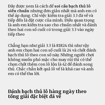
Đây được xem là cách để
soi cầu bạch thủ lô
siêu chuẩn
nhưng đơn giản nhất mà anh em có
thể áp dụng. Chỉ việc kiểm tra giải 3.3 đã về và
tiếp đến là đặt cược của mình. Điều quan trọng
là anh em kiểm tra sao cho chuẩn nhất và đánh
theo hai con số cuối có trong giải 3.3 vào ngày
tiếp theo
Chẳng hạn như giải 3.3 là 81824 thì như vậy
anh em chọn hai con số cuối là 24 và chốt đánh
bạch thủ lô theo con số này. Những người chơi
không muốn phó mặc cho may rủi thì có thể
chọn chốt thêm con lô lộn là 42 để đánh song
thủ. Chắc chắn kết quả lô về là khá cao và anh
em có thể thu lời.
Đánh bạch thủ lô hàng ngày theo
tổng giải đặc biệt đã về