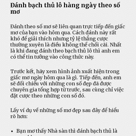
Đánh bạch thủ lô hàng ngày theo số
mơ
Đánh theo số mơ sẽ liên quan trực tiếp đến giấc
mơ của bạn vào hôm qua. Cách đánh này rất
khó để giải thích nhưng tỷ lệ thắng cược
thường xuyên là điều không thể chối cãi. Nhất
là khi đang đánh theo bạch thủ lô thì anh em
có thể tin tưởng vào công thức này.
Trước kết, hãy xem hình ảnh xuất hiện trong
giấc mơ ngày hôm qua là gì. Tiếp đến, anh em
sẽ đối chiếu với những con số đẹp đã được
chuyên gia tổng hợp từ trước, sau cùng chỉ việc
đặt cược theo những con số đó.
Lấy ví dụ về những số mơ đẹp sau đây để hiểu
rõ hơn:
Bạn mơ thấy Nhà sàn thì đánh bạch thủ là