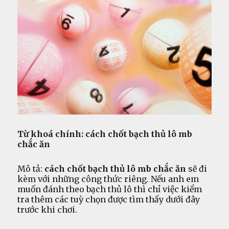
Từ khoá chính: cách chốt bạch thủ lô mb
chắc ăn
Mô tả:
cách chốt bạch thủ lô mb chắc ăn
sẽ đi
kèm với những công thức riêng. Nếu anh em
muốn đánh theo bạch thủ lô thì chỉ việc kiểm
tra thêm các tuỳ chọn được tìm thấy dưới đây
trước khi chơi.