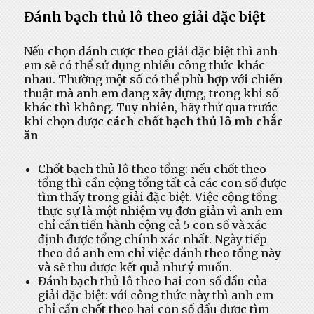
Đánh bạch thủ lô theo giải đặc biệt
Nếu chọn đánh cược theo giải đặc biệt thì anh
em sẽ có thể sử dụng nhiều công thức khác
nhau. Thường một số có thể phù hợp với chiến
thuật mà anh em đang xây dựng, trong khi số
khác thì không. Tuy nhiên, hãy thử qua trước
khi chọn được
cách chốt bạch thủ lô mb chắc
ăn
Chốt bạch thủ lô theo tổng: nếu chốt theo
tổng thì cần cộng tổng tất cả các con số được
tìm thấy trong giải đặc biệt. Việc cộng tổng
thực sự là một nhiệm vụ đơn giản vì anh em
chỉ cần tiến hành cộng cả 5 con số và xác
định được tổng chính xác nhất. Ngày tiếp
theo đó anh em chỉ việc đánh theo tổng này
và sẽ thu được kết quả như ý muốn.
Đánh bạch thủ lô theo hai con số đầu của
giải đặc biệt: với công thức này thì anh em
chỉ cần chốt theo hai con số đầu được tìm