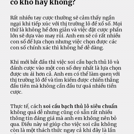
có khó hay không?
Rất nhiều tay cược thường sẽ cảm thấy ngần
ngại khi tiếp xúc với thị trường lô đề xổ số. Mọi
thứ là không hề đơn giản và việc đặt cược phần
lớn sẽ dựa vào may rủi. Anh em sẽ có rất nhiều
con số để lựa chọn nhưng việc chọn được các
con số chính xác thì không hề dễ dàng.
Khi mới bắt đầu thì việc soi cầu bạch thủ lô và
đánh cược vào một con số duy nhất là lựa chọn
được ưu ái hơn cả. Anh em có thể làm quen với
thị trường lô đề và tìm kiếm được chiến thắng
đầu tiên mà không cần đầu tư quá nhiều tiền
cược.
Thực tế, cách
soi cầu bạch thủ lô siêu chuẩn
không quá dễ nhưng cũng có sẵn rất nhiều
thông tin đáng giá mà anh em không nên bỏ
qua. Điều này sẽ giúp cho việc soi cầu không
còn là một thách thức ngay cả khi đây là lần