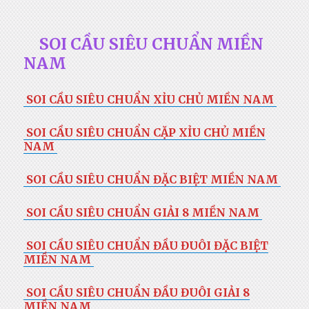
SOI CẦU SIÊU CHUẨN MIỀN
NAM
SOI CẦU SIÊU CHUẨN XỈU CHỦ MIỀN NAM
SOI CẦU SIÊU CHUẨN CẶP XỈU CHỦ MIỀN
NAM
SOI CẦU SIÊU CHUẨN ĐẶC BIỆT MIỀN NAM
SOI CẦU SIÊU CHUẨN GIẢI 8 MIỀN NAM
SOI CẦU SIÊU CHUẨN ĐẦU ĐUÔI ĐẶC BIỆT
MIỀN NAM
SOI CẦU SIÊU CHUẨN ĐẦU ĐUÔI GIẢI 8
MIỀN NAM