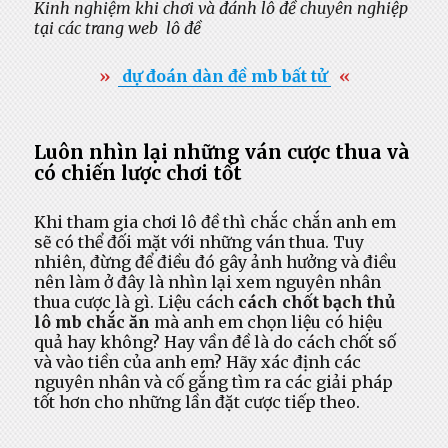
Kinh nghiệm khi chơi và đánh lô đề chuyên nghiệp
tại các trang web lô đề
»
dự đoán dàn đề mb bất tử
«
Luôn nhìn lại những ván cược thua và
có chiến lược chơi tốt
Khi tham gia chơi lô đề thì chắc chắn anh em
sẽ có thể đối mặt với những ván thua. Tuy
nhiên, đừng để điều đó gây ảnh hưởng và điều
nên làm ở đây là nhìn lại xem nguyên nhân
thua cược là gì. Liệu cách
cách chốt bạch thủ
lô mb chắc ăn
mà anh em chọn liệu có hiệu
quả hay không? Hay vần đề là do cách chốt số
và vào tiền của anh em? Hãy xác định các
nguyên nhân và cố gắng tìm ra các giải pháp
tốt hơn cho những lần đặt cược tiếp theo.