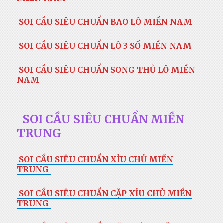
SOI CẦU SIÊU CHUẨN BAO LÔ MIỀN NAM
SOI CẦU SIÊU CHUẨN LÔ 3 SỐ MIỀN NAM
SOI CẦU SIÊU CHUẨN SONG THỦ LÔ MIỀN
NAM
SOI CẦU SIÊU CHUẨN MIỀN
TRUNG
SOI CẦU SIÊU CHUẨN XỈU CHỦ MIỀN
TRUNG
SOI CẦU SIÊU CHUẨN CẶP XỈU CHỦ MIỀN
TRUNG