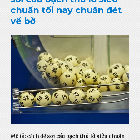
lô
chuẩn tối nay chuẩn đét
mb
về bờ
chắc
ăn
uy
tín
số
1
Mô tả: cách để
soi cầu bạch thủ lô siêu chuẩn