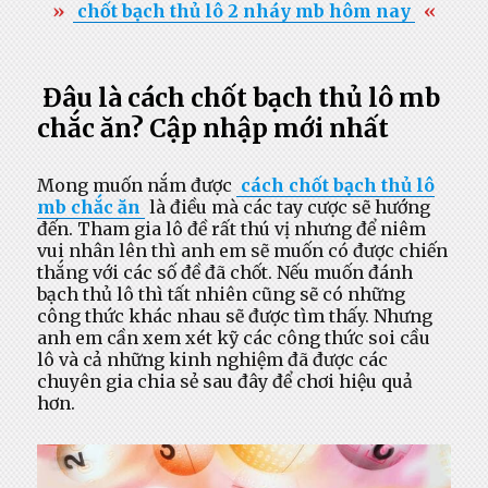
»
chốt bạch thủ lô 2 nháy mb hôm nay
«
Đâu là cách chốt bạch thủ lô mb
chắc ăn? Cập nhập mới nhất
Mong muốn nắm được
cách chốt bạch thủ lô
mb chắc ăn
là điều mà các tay cược sẽ hướng
đến. Tham gia lô đề rất thú vị nhưng để niêm
vui nhân lên thì anh em sẽ muốn có được chiến
thắng với các số đề đã chốt. Nếu muốn đánh
bạch thủ lô thì tất nhiên cũng sẽ có những
công thức khác nhau sẽ được tìm thấy. Nhưng
anh em cần xem xét kỹ các công thức soi cầu
lô và cả những kinh nghiệm đã được các
chuyên gia chia sẻ sau đây để chơi hiệu quả
hơn.