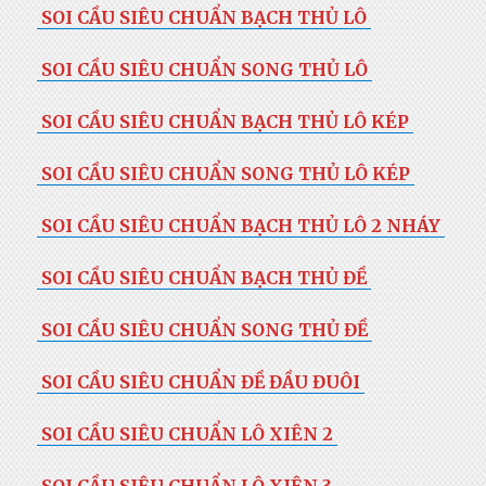
SOI CẦU SIÊU CHUẨN BẠCH THỦ LÔ
SOI CẦU SIÊU CHUẨN SONG THỦ LÔ
SOI CẦU SIÊU CHUẨN BẠCH THỦ LÔ KÉP
SOI CẦU SIÊU CHUẨN SONG THỦ LÔ KÉP
SOI CẦU SIÊU CHUẨN BẠCH THỦ LÔ 2 NHÁY
SOI CẦU SIÊU CHUẨN BẠCH THỦ ĐỀ
SOI CẦU SIÊU CHUẨN SONG THỦ ĐỀ
SOI CẦU SIÊU CHUẨN ĐỀ ĐẦU ĐUÔI
SOI CẦU SIÊU CHUẨN LÔ XIÊN 2
SOI CẦU SIÊU CHUẨN LÔ XIÊN 3