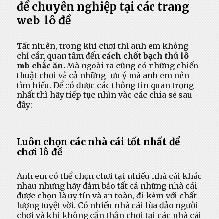
đề chuyên nghiệp tại các trang
web lô đề
Tất nhiên, trong khi chơi thì anh em không
chỉ cần quan tâm đến
cách chốt bạch thủ lô
mb chắc ăn.
Mà ngoài ra cũng có những chiến
thuật chơi và cả những lưu ý mà anh em nên
tìm hiểu. Để có được các thông tin quan trọng
nhất thì hãy tiếp tục nhìn vào các chia sẻ sau
đây:
Luôn chọn các nhà cái tốt nhất để
chơi lô đề
Anh em có thể chọn chơi tại nhiều nhà cái khác
nhau nhưng hãy đảm bảo tất cả những nhà cái
được chọn là uy tín và an toàn, đi kèm với chất
lượng tuyệt vời. Có nhiều nhà cái lừa đảo người
chơi và khi không cẩn thận chơi tại các nhà cái