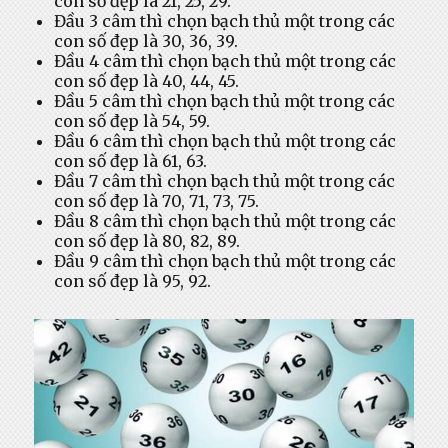
con số đẹp là 21, 25, 29.
Đầu 3 câm thì chọn bạch thủ một trong các
con số đẹp là 30, 36, 39.
Đầu 4 câm thì chọn bạch thủ một trong các
con số đẹp là 40, 44, 45.
Đầu 5 câm thì chọn bạch thủ một trong các
con số đẹp là 54, 59.
Đầu 6 câm thì chọn bạch thủ một trong các
con số đẹp là 61, 63.
Đầu 7 câm thì chọn bạch thủ một trong các
con số đẹp là 70, 71, 73, 75.
Đầu 8 câm thì chọn bạch thủ một trong các
con số đẹp là 80, 82, 89.
Đầu 9 câm thì chọn bạch thủ một trong các
con số đẹp là 95, 92.