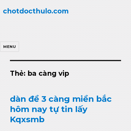
chotdocthulo.com
MENU
Thẻ:
ba càng vip
dàn đề 3 càng miền bắc
hôm nay tự tin lấy
Kqxsmb