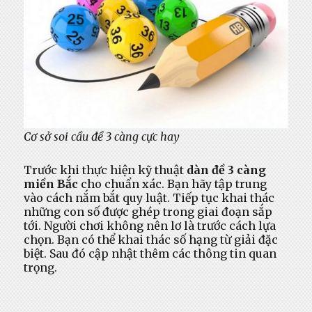
Cơ sở soi cầu đề 3 càng cực hay
Trước khi thực hiện kỹ thuật
dàn đề 3 càng
miền Bắc
cho chuẩn xác. Bạn hãy tập trung
vào cách nắm bắt quy luật. Tiếp tục khai thác
những con số được ghép trong giai đoạn sắp
tới. Người chơi không nên lơ là trước cách lựa
chọn. Bạn có thể khai thác số hạng từ giải đặc
biệt. Sau đó cập nhật thêm các thông tin quan
trọng.