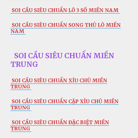
SOI CẦU SIÊU CHUẨN LÔ 3 SỐ MIỀN NAM
SOI CẦU SIÊU CHUẨN SONG THỦ LÔ MIỀN
NAM
SOI CẦU SIÊU CHUẨN MIỀN
TRUNG
SOI CẦU SIÊU CHUẨN XỈU CHỦ MIỀN
TRUNG
SOI CẦU SIÊU CHUẨN CẶP XỈU CHỦ MIỀN
TRUNG
SOI CẦU SIÊU CHUẨN ĐẶC BIỆT MIỀN
TRUNG