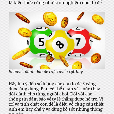
là kiến thức cũng như kinh nghiệm chơi lô đề.
Bí quyết đánh dàn đề trực tuyến cực hay
Hãy lưu ý đến số lượng các con lô đề 3 càng
được ứng dụng. Bạn có thể quan sát mức thay
đổi dành cho từng người chơi. Đối với các
thông tin đảm bảo về tỷ lệ thắng được hỗ trợ. Vị
trí và tính chất con đề là điều vô cùng cần thiết.
Anh em hãy chú ý và đừng bỏ sót những thông