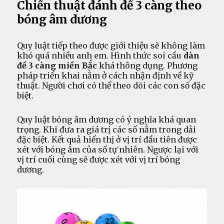
Chiến thuật đánh đề 3 càng theo
bóng âm dương
Quy luật tiếp theo được giới thiệu sẽ không làm
khó quá nhiều anh em. Hình thức soi cầu
dàn
đề 3 càng miền Bắc
khá thông dụng. Phương
pháp triển khai nằm ở cách nhận định về kỹ
thuật. Người chơi có thể theo dõi các con số đặc
biệt.
Quy luật bóng âm dương có ý nghĩa khá quan
trọng. Khi đưa ra giá trị các số nằm trong dải
đặc biệt. Kết quả hiển thị ở vị trí đầu tiên được
xét với bóng âm của số tự nhiên. Ngược lại với
vị trí cuối cùng sẽ được xét với vị trí bóng
dương.