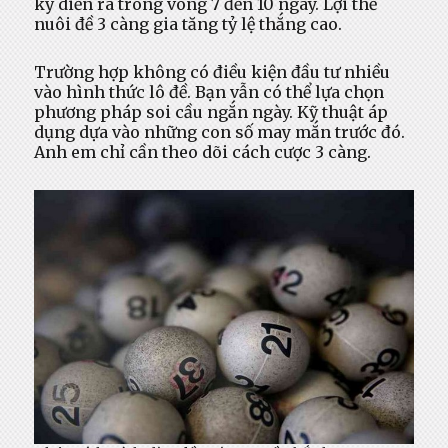
kỳ diễn ra trong vòng 7 đến 10 ngày. Lợi thế
nuôi đề 3 càng gia tăng tỷ lệ thắng cao.
Trường hợp không có điều kiện đầu tư nhiều
vào hình thức lô đề. Bạn vẫn có thể lựa chọn
phương pháp soi cầu ngắn ngày. Kỹ thuật áp
dụng dựa vào những con số may mắn trước đó.
Anh em chỉ cần theo dõi cách cược 3 càng.