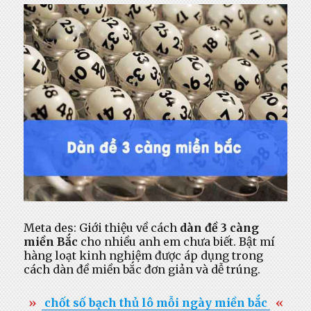
Meta des: Giới thiệu về cách
dàn đề 3 càng
miền Bắc
cho nhiều anh em chưa biết. Bật mí
hàng loạt kinh nghiệm được áp dụng trong
cách dàn đề miền bắc đơn giản và dễ trúng.
»
chốt số bạch thủ lô mỗi ngày miền bắc
«