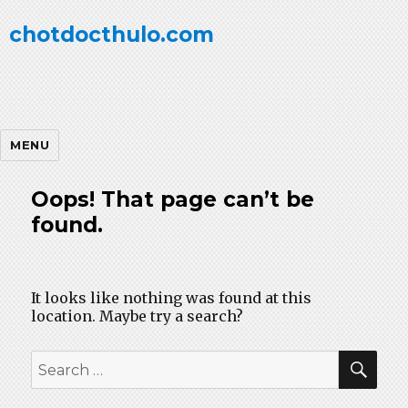
chotdocthulo.com
MENU
Oops! That page can’t be
found.
It looks like nothing was found at this
location. Maybe try a search?
SEA
Search
for: