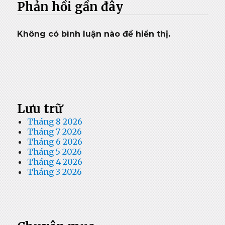
Phản hồi gần đây
Không có bình luận nào để hiển thị.
Lưu trữ
Tháng 8 2026
Tháng 7 2026
Tháng 6 2026
Tháng 5 2026
Tháng 4 2026
Tháng 3 2026