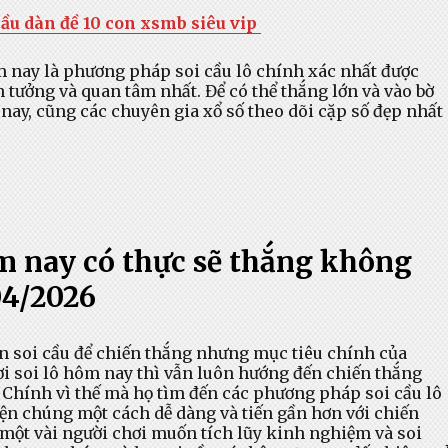
cầu dàn đề 10 con xsmb siêu vip
m nay là phương pháp soi cầu lô chính xác nhất được
 tưởng và quan tâm nhất. Để có thể thắng lớn và vào bờ
ay, cũng các chuyên gia xổ số theo dõi cặp số đẹp nhất
ôm nay có thực sẽ thắng không
04/2026
n soi cầu để chiến thắng nhưng mục tiêu chính của
i soi lô hôm nay thì vẫn luôn hướng đến chiến thắng
 Chính vì thế mà họ tìm đến các phương pháp soi cầu lô
iện chúng một cách dễ dàng và tiến gần hơn với chiến
 một vài người chơi muốn tích lũy kinh nghiệm và soi