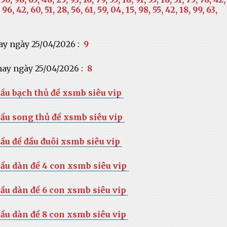
 96, 42, 60, 51, 28, 56, 61, 59, 04, 15, 98, 55, 42, 18, 99, 63,
ay ngày 25/04/2026 :
9
nay ngày 25/04/2026 :
8
cầu bạch thủ đề xsmb siêu vip
cầu song thủ đề xsmb siêu vip
cầu đề đầu đuôi xsmb siêu vip
cầu dàn đề 4 con xsmb siêu vip
cầu dàn đề 6 con xsmb siêu vip
cầu dàn đề 8 con xsmb siêu vip