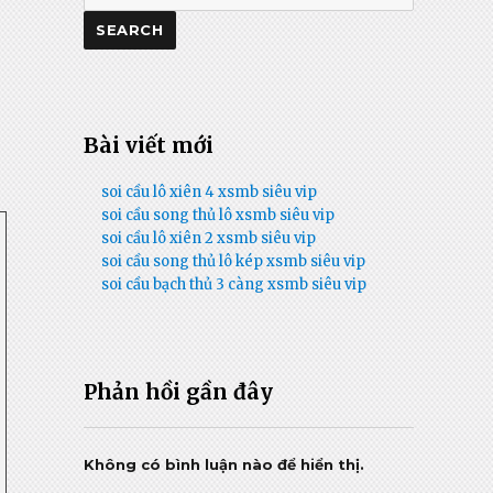
SEARCH
Bài viết mới
soi cầu lô xiên 4 xsmb siêu vip
soi cầu song thủ lô xsmb siêu vip
soi cầu lô xiên 2 xsmb siêu vip
soi cầu song thủ lô kép xsmb siêu vip
soi cầu bạch thủ 3 càng xsmb siêu vip
Phản hồi gần đây
Không có bình luận nào để hiển thị.