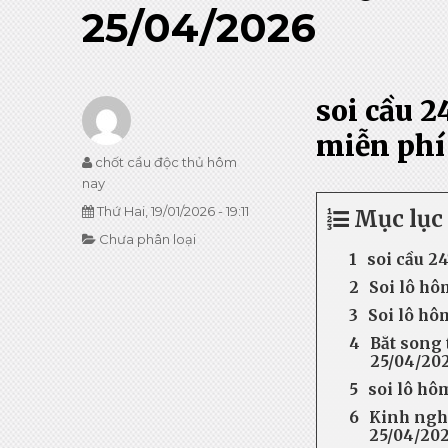
25/04/2026
soi cầu 
miễn phí
Author
chốt cầu độc thủ hôm
nay
Posted
Thứ Hai, 19/01/2026 - 19:11
Mục lục
on
Categories
Chưa phân loại
soi cầu 2
Soi lô hô
Soi lô hô
Bắt song 
25/04/20
soi lô hô
Kinh ngh
25/04/20