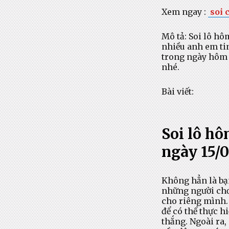
Xem ngay :
soi 
Mô tả: Soi lô hô
nhiều anh em tin
trong ngày hôm n
nhé.
Bài viết:
Soi lô h
ngày 15/
Không hẳn là bạ
những người chơ
cho riêng mình.
để có thể thực h
thắng. Ngoài ra,