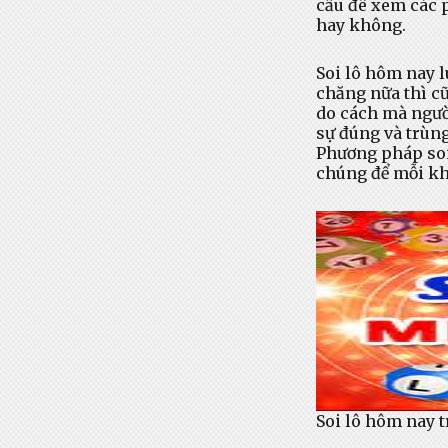
cầu đê xem các 
hay không.
Soi lô hôm nay l
chăng nữa thì cũ
do cách mà người
sự đúng và trùn
Phương pháp soi 
chúng để mỗi kh
Soi lô hôm nay t