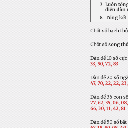
Luôn tổn
diễn đàn 
Tổng kết
Chốt số bạch thủ
Chốt số song thủ
Dàn đề 10 số cự
33, 50, 72, 83
Dàn đề 20 số ngà
47, 70, 22, 22, 23,
Dàn đề 36 con số
77, 62, 35, 06, 08,
66, 30, 11, 42, 81
Dàn đề 50 số bất
67, 15, 59, 98, 40,