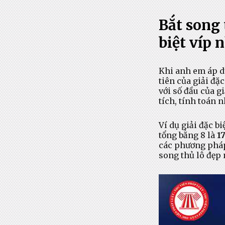
Bắt song 
biệt víp 
Khi anh em áp d
tiên của giải đặ
với số đầu của gi
tích, tính toán 
Ví dụ giải đặc biệ
tổng bằng 8 là
1
các phương pháp 
song thủ lô đẹp 