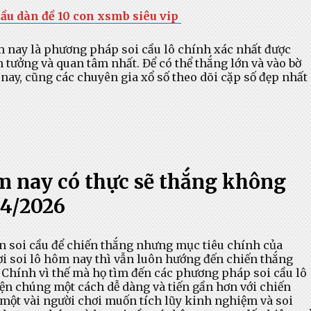
cầu dàn đề 10 con xsmb siêu vip
m nay là phương pháp soi cầu lô chính xác nhất được
 tưởng và quan tâm nhất. Để có thể thắng lớn và vào bờ
ay, cũng các chuyên gia xổ số theo dõi cặp số đẹp nhất
ôm nay có thực sẽ thắng không
04/2026
n soi cầu để chiến thắng nhưng mục tiêu chính của
i soi lô hôm nay thì vẫn luôn hướng đến chiến thắng
 Chính vì thế mà họ tìm đến các phương pháp soi cầu lô
iện chúng một cách dễ dàng và tiến gần hơn với chiến
 một vài người chơi muốn tích lũy kinh nghiệm và soi