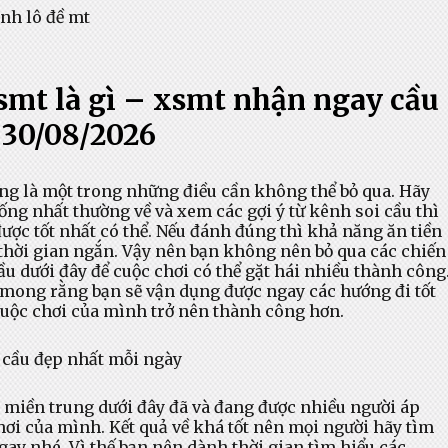
nh lô đề mt
xsmt là gì – xsmt nhận ngay cầu
 30/08/2026
ung là một trong những điều cần không thể bỏ qua. Hãy
ống nhất thường về và xem các gợi ý từ kênh soi cầu thì
được tốt nhất có thể. Nếu đánh đúng thì khả năng ăn tiền
 thời gian ngắn. Vậy nên bạn không nên bỏ qua các chiến
ầu dưới đây để cuộc chơi có thể gặt hái nhiều thành công
i mong rằng bạn sẽ vận dụng được ngay các hướng đi tốt
cuộc chơi của mình trở nên thành công hơn.
cầu đẹp nhất mỗi ngày
u miền trung dưới đây đã và đang được nhiều người áp
ơi của mình. Kết quả về khá tốt nên mọi người hãy tìm
ay nhé. Vì thế bạn nên dành thời gian tìm hiểu các