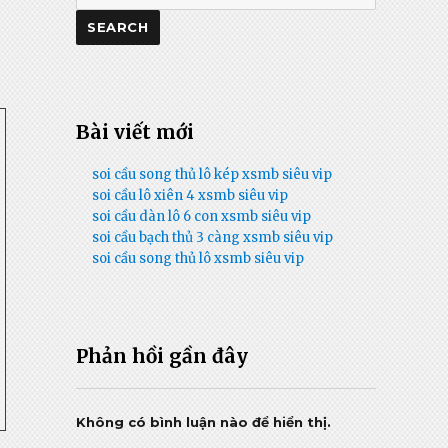
SEARCH
Bài viết mới
soi cầu song thủ lô kép xsmb siêu vip
soi cầu lô xiên 4 xsmb siêu vip
soi cầu dàn lô 6 con xsmb siêu vip
soi cầu bạch thủ 3 càng xsmb siêu vip
soi cầu song thủ lô xsmb siêu vip
Phản hồi gần đây
Không có bình luận nào để hiển thị.