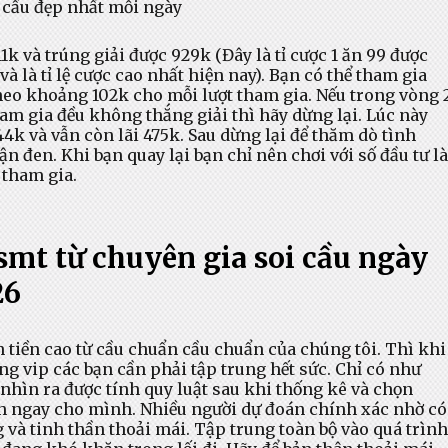
cầu đẹp nhất mỗi ngày
11k và trúng giải được 929k (Đây là tỉ cược 1 ăn 99 được
và là tỉ lệ cược cao nhất hiện nay). Bạn có thể tham gia
heo khoảng 102k cho mỗi lượt tham gia. Nếu trong vòng 
ham gia đều không thắng giải thì hãy dừng lại. Lúc này
44k và vẫn còn lãi 475k. Sau dừng lại để thăm dò tình
ận đen. Khi bạn quay lại bạn chỉ nên chơi với số đầu tư l
 tham gia.
smt từ chuyên gia soi cầu ngày
26
 tiền cao từ cầu chuẩn cầu chuẩn của chúng tôi. Thì khi
ng vip các bạn cần phải tập trung hết sức. Chỉ có như
 nhìn ra được tính quy luật sau khi thống kê và chọn
h ngay cho mình. Nhiều người dự đoán chính xác nhờ có
 và tinh thần thoải mái. Tập trung toàn bộ vào quá trình