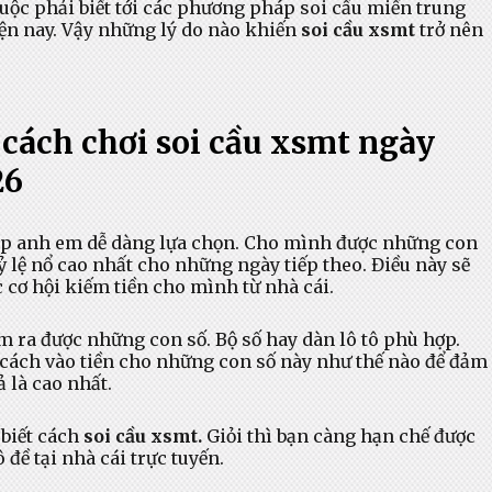
 buộc phải biết tới các phương pháp soi cầu miền trung
iện nay. Vậy những lý do nào khiến
soi cầu xsmt
trở nên
 cách chơi soi cầu xsmt ngày
26
úp anh em dễ dàng lựa chọn. Cho mình được những con
 lệ nổ cao nhất cho những ngày tiếp theo. Điều này sẽ
 cơ hội kiếm tiền cho mình từ nhà cái.
ìm ra được những con số. Bộ số hay dàn lô tô phù hợp.
 cách vào tiền cho những con số này như thế nào để đảm
ả là cao nhất.
 biết cách
soi cầu xsmt.
Giỏi thì bạn càng hạn chế được
ô đề tại nhà cái trực tuyến.