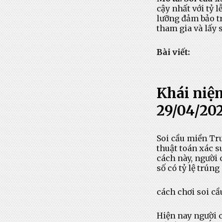
cậy nhất với tỷ 
lưỡng đảm bảo t
tham gia và lấy s
Bài viết:
Khái niệ
29/04/20
Soi cầu miền T
thuật toán xác 
cách này, người
số có tỷ lệ trúng
cách chơi soi c
Hiện nay người c