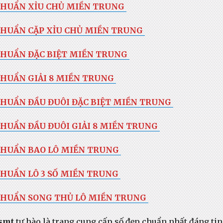
 CHUẨN XỈU CHỦ MIỀN TRUNG
 CHUẨN CẶP XỈU CHỦ MIỀN TRUNG
 CHUẨN ĐẶC BIỆT MIỀN TRUNG
 CHUẨN GIẢI 8 MIỀN TRUNG
 CHUẨN ĐẦU ĐUÔI ĐẶC BIỆT MIỀN TRUNG
 CHUẨN ĐẦU ĐUÔI GIẢI 8 MIỀN TRUNG
 CHUẨN BAO LÔ MIỀN TRUNG
 CHUẨN LÔ 3 SỐ MIỀN TRUNG
 CHUẨN SONG THỦ LÔ MIỀN TRUNG
xsmt
tự hào là trang cung cấp số đẹp chuẩn nhất đáng tin