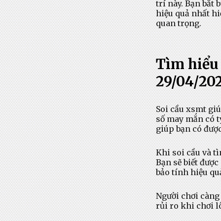
trí này. Bạn bắt
hiệu quả nhất h
quan trọng.
Tìm hiểu
29/04/20
Soi cầu xsmt gi
số may mắn có tỷ
giúp bạn có được
Khi soi cầu và t
Bạn sẽ biết được
bảo tính hiệu qu
Người chơi càng
rủi ro khi chơi l