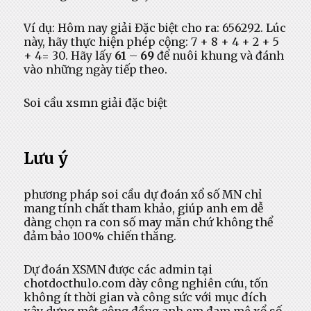
Ví dụ: Hôm nay giải Đặc biệt cho ra: 656292. Lúc
này, hãy thực hiện phép cộng: 7 + 8 + 4 + 2 + 5
+ 4= 30. Hãy lấy
61
–
69
để nuôi khung và đánh
vào những ngày tiếp theo.
Soi cầu xsmn giải đặc biệt
Lưu ý
phương pháp soi cầu dự đoán xổ số MN chỉ
mang tính chất tham khảo, giúp anh em dễ
dàng chọn ra con số may mắn chứ không thể
đảm bảo 100% chiến thắng.
Dự đoán XSMN được các admin tại
chotdocthulo.com dày công nghiên cứu, tốn
không ít thời gian và công sức với mục đích