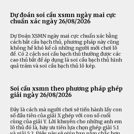
Dự đoán soi cầu xsmn ngày mai cực
chuẩn xác ngày 26/08/2026
Dự Đoán XSMN ngày mai cực chuẩn xác bằng
cách bắt cầu bạch thủ, phương pháp này cũng
không hề khó kể cả những người mới chơi lô
đề. Có 2 cách soi cầu bạch thủ thường được các
cao thủ bắt đề áp dụng là soi cầu bạch thủ hình
quả trám và soi cầu bạch thủ lô kép.
Soi cầu xsmn theo phương pháp ghép
giải ngày 26/08/2026
Đây là cách mà người chơi sẽ tiến hành lấy con
số đầu tiên của giải X ghép với con số cuối
cùng của giải Y. Lời khuyên cho những anh em
lô thủ đó là, hãy ưu tiên lựa chọn ghép giải 5.1
và giải 5.2. Điều này sẽ giúp bạn nắm chắc hơn