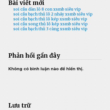
Bài viết mới
soi cầu dàn lô 8 con xsmb siêu vip
soi cầu bạch thủ lô 2 nháy xsmb siêu vip
soi cầu bạch thủ lô kép xsmb siêu vip
soi cầu song thủ lô kép xsmb siêu vip
soi cầu bạch thủ 3 càng xsmb siêu vip
Phản hồi gần đây
Không có bình luận nào để hiển thị.
Lưu trữ