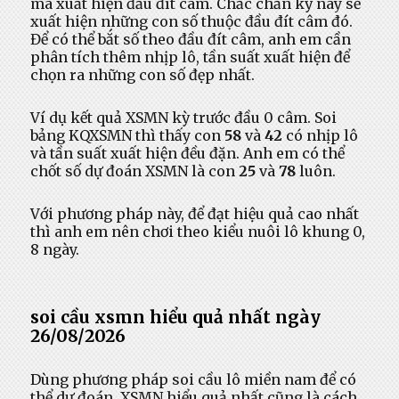
mà xuất hiện đầu đít câm. Chắc chắn kỳ này sẽ
xuất hiện những con số thuộc đầu đít câm đó.
Để có thể bắt số theo đầu đít câm, anh em cần
phân tích thêm nhịp lô, tần suất xuất hiện để
chọn ra những con số đẹp nhất.
Ví dụ kết quả XSMN kỳ trước đầu 0 câm. Soi
bảng KQXSMN thì thấy con
58
và
42
có nhịp lô
và tần suất xuất hiện đều đặn. Anh em có thể
chốt số dự đoán XSMN là con
25
và
78
luôn.
Với phương pháp này, để đạt hiệu quả cao nhất
thì anh em nên chơi theo kiểu nuôi lô khung 0,
8 ngày.
soi cầu xsmn hiểu quả nhất ngày
26/08/2026
Dùng phương pháp soi cầu lô miền nam để có
thể dự đoán. XSMN hiểu quả nhất cũng là cách