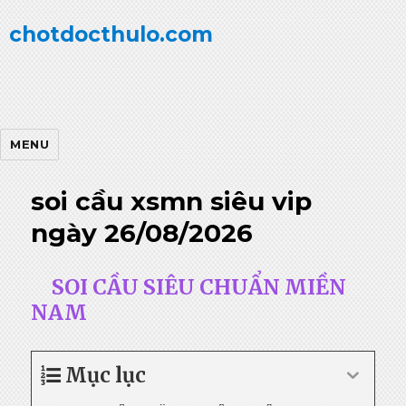
chotdocthulo.com
MENU
soi cầu xsmn siêu vip
ngày 26/08/2026
SOI CẦU SIÊU CHUẨN MIỀN
NAM
Mục lục