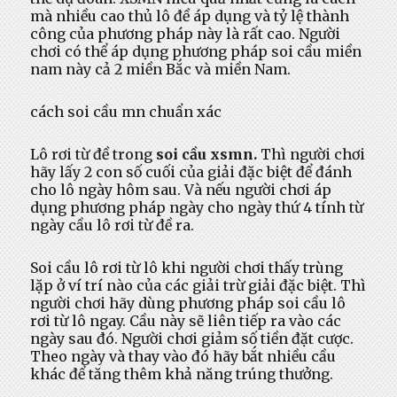
mà nhiều cao thủ lô đề áp dụng và tỷ lệ thành
công của phương pháp này là rất cao. Người
chơi có thể áp dụng phương pháp soi cầu miền
nam này cả 2 miền Bắc và miền Nam.
cách soi cầu mn chuẩn xác
Lô rơi từ đề trong
soi cầu xsmn.
Thì người chơi
hãy lấy 2 con số cuối của giải đặc biệt để đánh
cho lô ngày hôm sau. Và nếu người chơi áp
dụng phương pháp ngày cho ngày thứ 4 tính từ
ngày cầu lô rơi từ đề ra.
Soi cầu lô rơi từ lô khi người chơi thấy trùng
lặp ở ví trí nào của các giải trừ giải đặc biệt. Thì
người chơi hãy dùng phương pháp soi cầu lô
rơi từ lô ngay. Cầu này sẽ liên tiếp ra vào các
ngày sau đó. Người chơi giảm số tiền đặt cược.
Theo ngày và thay vào đó hãy bắt nhiều cầu
khác để tăng thêm khả năng trúng thưởng.