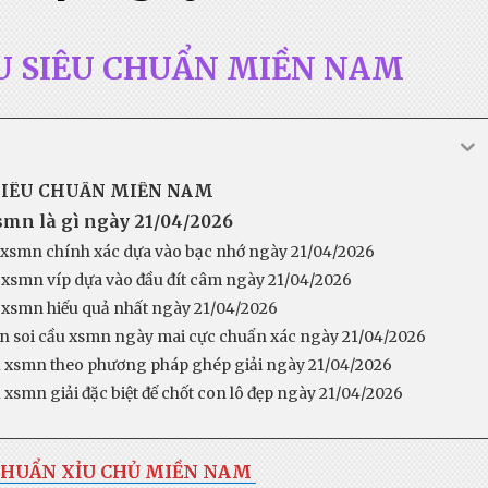
ẦU SIÊU CHUẨN MIỀN NAM
 SIÊU CHUẨN MIỀN NAM
smn là gì ngày 21/04/2026
u xsmn chính xác dựa vào bạc nhớ ngày 21/04/2026
u xsmn víp dựa vào đầu đít câm ngày 21/04/2026
u xsmn hiểu quả nhất ngày 21/04/2026
n soi cầu xsmn ngày mai cực chuẩn xác ngày 21/04/2026
u xsmn theo phương pháp ghép giải ngày 21/04/2026
 xsmn giải đặc biệt để chốt con lô đẹp ngày 21/04/2026
 CHUẨN XỈU CHỦ MIỀN NAM