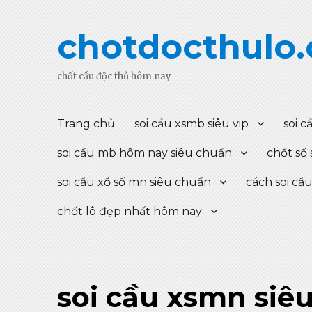
chotdocthulo
chốt cầu độc thủ hôm nay
Trang chủ
soi cầu xsmb siêu vip
soi c
soi cầu mb hôm nay siêu chuẩn
chốt số
soi cầu xổ số mn siêu chuẩn
cách soi cầ
chốt lô đẹp nhất hôm nay
soi cầu xsmn siê