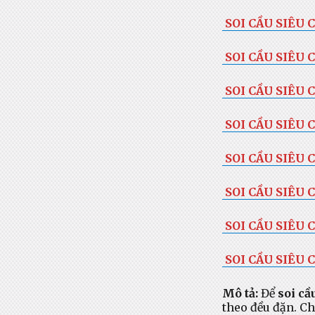
SOI CẦU SIÊU
SOI CẦU SIÊU
SOI CẦU SIÊU
SOI CẦU SIÊU
SOI CẦU SIÊU
SOI CẦU SIÊU
SOI CẦU SIÊU
SOI CẦU SIÊU
Mô tả:
Để
soi c
theo đều đặn. C