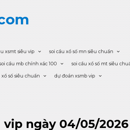
.com
ầu xsmt siêu vip
soi cầu xổ số mn siêu chuẩn
 soi cầu mb chính xác 100
soi cầu xổ số mt siêu chu
u xổ số siêu chuẩn
dự đoán xsmb vip
u vip ngày 04/05/2026