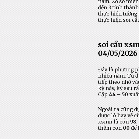
nam. Xổ số miền 
đến 3 tỉnh thành
thực hiện tường 
thực hiện soi c
soi cầu xs
04/05/2026
Đây là phương p
nhiều năm. Từ đ
tiếp theo nhờ và
kỳ này, kỳ sau rấ
Cặp
44
–
50
xuất
Ngoài ra cũng d
được lô hay về 
xsmn là con
98
thêm con
00
để 