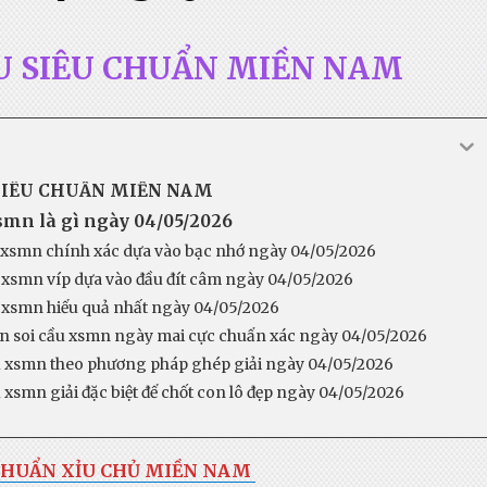
ẦU SIÊU CHUẨN MIỀN NAM
 SIÊU CHUẨN MIỀN NAM
smn là gì ngày 04/05/2026
u xsmn chính xác dựa vào bạc nhớ ngày 04/05/2026
u xsmn víp dựa vào đầu đít câm ngày 04/05/2026
u xsmn hiểu quả nhất ngày 04/05/2026
n soi cầu xsmn ngày mai cực chuẩn xác ngày 04/05/2026
u xsmn theo phương pháp ghép giải ngày 04/05/2026
 xsmn giải đặc biệt để chốt con lô đẹp ngày 04/05/2026
 CHUẨN XỈU CHỦ MIỀN NAM