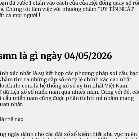
 bạn đã bước 1 chân vào cách cửa của Hội đồng quay số rồ
nhé. Chúng tôi làm việc với phương châm “UY TÍN NHẤT-
t cả mọi người !
smn là gì ngày 04/05/2026
ính xác nhất là sự kết hợp các phương pháp soi cầu, bạc
Nhằm tìm ra những cặp số có tỷ lệ chính xác cao nhất
octhulo.com là hệ thống xổ số uy tín nhất Việt Nam.
ữ dữ liệu xổ số miền nam qua nhiều năm. Cùng với đó, cá
i cầu miền nam cũng được phân tích tỉ mỉ nhằm mang
quan nhất.
là thế nào
ng ngày dành cho các đài xổ số kiến thiết khu vực miền