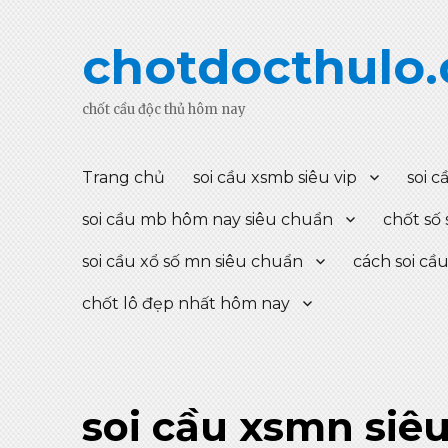
chotdocthulo
chốt cầu độc thủ hôm nay
Trang chủ
soi cầu xsmb siêu vip
soi c
soi cầu mb hôm nay siêu chuẩn
chốt số
soi cầu xổ số mn siêu chuẩn
cách soi cầ
chốt lô đẹp nhất hôm nay
soi cầu xsmn siê