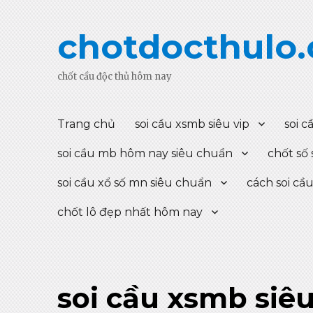
chotdocthulo
chốt cầu độc thủ hôm nay
Trang chủ
soi cầu xsmb siêu vip
soi c
soi cầu mb hôm nay siêu chuẩn
chốt số
soi cầu xổ số mn siêu chuẩn
cách soi cầ
chốt lô đẹp nhất hôm nay
soi cầu xsmb siê