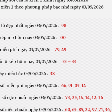
áp soi cầu lô xiên 2 xsmt ngày 03/05/2026
ô xiên 2 theo phương pháp bạc nhớ ngày 03/05/2026
 lô đẹp nhất ngày 03/05/2026 :
98
 kép mb hôm nay 03/05/2026 :
00
 miễn phí ngày 03/05/2026 :
79, 49
ủ lô kép hôm nay 03/05/2026 :
33 – 33
áy miền bắc 03/05/2026 :
38
 số miễn phí ngày 03/05/2026 :
66, 91, 05, 14
6 số cực chuẩn ngày 03/05/2026 :
73, 25, 14, 14, 12, 36
 số siêu chuẩn ngày 03/05/2026 :
60, 65, 85, 22, 97, 71, 36,