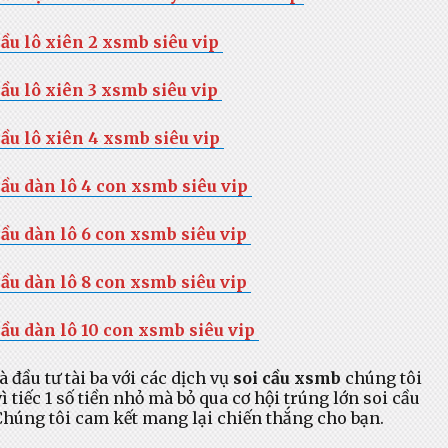
cầu lô xiên 2 xsmb siêu vip
cầu lô xiên 3 xsmb siêu vip
cầu lô xiên 4 xsmb siêu vip
cầu dàn lô 4 con xsmb siêu vip
cầu dàn lô 6 con xsmb siêu vip
cầu dàn lô 8 con xsmb siêu vip
cầu dàn lô 10 con xsmb siêu vip
 đầu tư tài ba với các dịch vụ
soi cầu xsmb
chúng tôi
ì tiếc 1 số tiền nhỏ mà bỏ qua cơ hội trúng lớn soi cầu
húng tôi cam kết mang lại chiến thắng cho bạn.