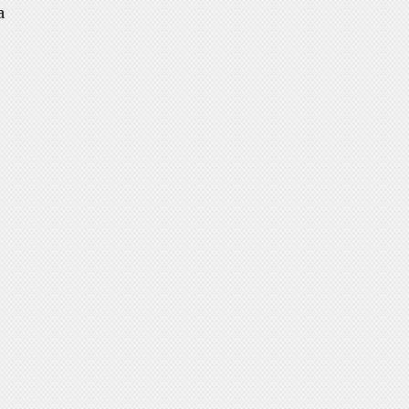
a
à
o