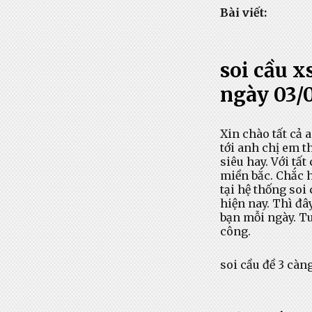
Bài viết:
soi cầu 
ngày 03/
Xin chào tất cả 
tới anh chị em 
siêu hay. Với tấ
miền bắc. Chắc h
tại hệ thống soi
hiện nay. Thì đ
bạn mỗi ngày. Tu
công.
soi cầu đề 3 càn