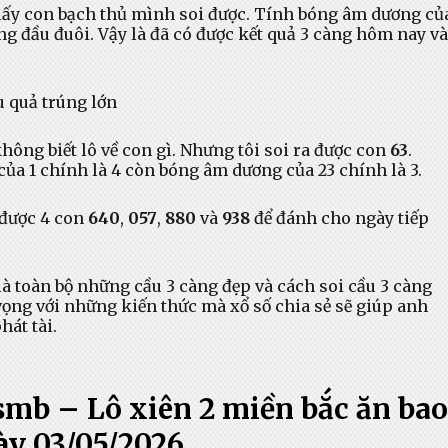
 lấy con bạch thủ mình soi được. Tính bóng âm dương củ
ng đầu đuôi. Vậy là đã có được kết quả 3 càng hôm nay v
u quả trúng lớn
hông biết lô về con gì. Nhưng tôi soi ra được con
63
.
ủa 1 chính là 4 còn bóng âm dương của 23 chính là 3.
 được 4 con
640
,
057
,
880
và
938
để đánh cho ngày tiếp
à toàn bộ những cầu 3 càng đẹp và cách soi cầu 3 càng
vọng với những kiến thức mà xổ số chia sẻ sẽ giúp anh
át tài.
smb – Lô xiên 2 miền bắc ăn ba
ày 03/05/2026