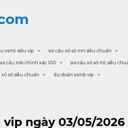
.com
ầu xsmt siêu vip
soi cầu xổ số mn siêu chuẩn
 soi cầu mb chính xác 100
soi cầu xổ số mt siêu chu
u xổ số siêu chuẩn
dự đoán xsmb vip
u vip ngày 03/05/2026