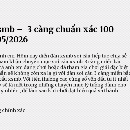
xsmb – 3 càng chuẩn xác 100
05/2026
anh em. Hôm nay diễn đàn xsmb soi cầu tiếp tục chia sẻ
tham khảo chuyên mục soi cầu xsmb. 3 càng miền bắc
t cả anh em đang chơi hoặc đã tham gia chơi giải đặc biệt
ẳn sẽ không còn xa lạ gì với dàn soi cầu 3 càng miền bắ
 cầu xsmb. Với tiền thưởng cao cùng số vốn đầu tư ít nhất
ây sẽ là một trong những chuyên mục lý tưởng dành cho
y nhiên , để làm sao khi chơi đạt hiệu quả và thành
g chính xác