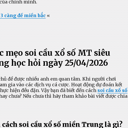
 của chính mình.
 3 càng đề miền bắc
«
c mẹo soi cầu xổ số MT siêu
ng học hỏi ngày 25/04/2026
 chủ đề được nhiều anh em quan tâm. Khi người chơi
am gia vào các dịch vụ cá cược. Hoạt động dự đoán kết
thực hiện đều đặn. Vậy bạn đã biết đến cách
soi cầu xổ số
hay chưa? Nếu chưa thì hãy tham khảo bài viết được chia
cách soi cầu xổ số miền Trung là gì?