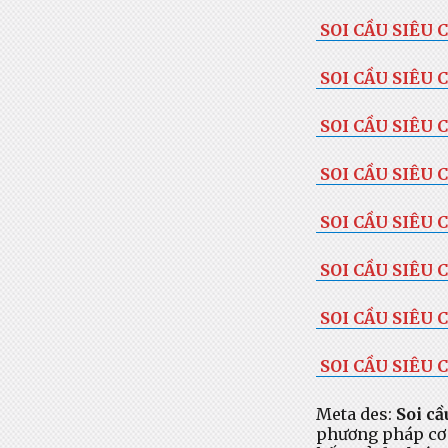
SOI CẦU SIÊU
SOI CẦU SIÊU
SOI CẦU SIÊU
SOI CẦU SIÊU
SOI CẦU SIÊU
SOI CẦU SIÊU
SOI CẦU SIÊU
SOI CẦU SIÊU
Meta des:
Soi c
phương pháp cơ 