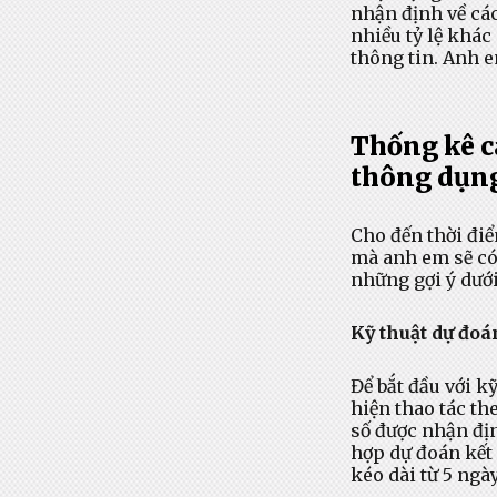
nhận định về các
nhiều tỷ lệ khác
thông tin. Anh e
Thống kê c
thông dụng
Cho đến thời điể
mà anh em sẽ có
những gợi ý dướ
Kỹ thuật dự đoá
Để bắt đầu với k
hiện thao tác th
số được nhận đị
hợp dự đoán kết 
kéo dài từ 5 ngà