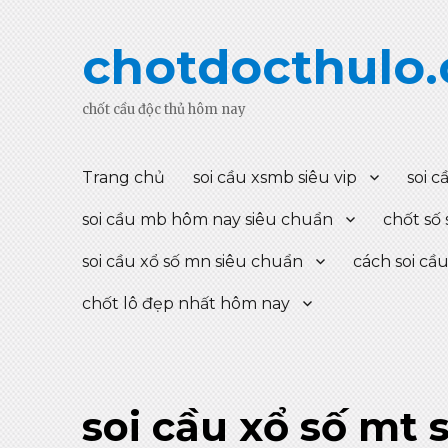
chotdocthulo
chốt cầu độc thủ hôm nay
Trang chủ
soi cầu xsmb siêu vip
soi c
soi cầu mb hôm nay siêu chuẩn
chốt số
soi cầu xổ số mn siêu chuẩn
cách soi cầ
chốt lô đẹp nhất hôm nay
soi cầu xổ số mt