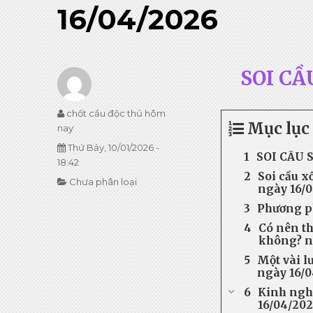
16/04/2026
SOI C
Author
chốt cầu độc thủ hôm
Mục lục
nay
Posted
Thứ Bảy, 10/01/2026 -
SOI CẦU
on
18:42
Soi cầu x
Categories
Chưa phân loại
ngày 16/
Phương ph
Có nên t
không? n
Một vài l
ngày 16/
Kinh nghi
16/04/20