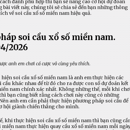
cách đánh phù hợp thì bạn sẽ nâng cao cơ hội dự đoán
 bài viết này, chúng tôi sẽ chia sẻ đến bạn những thông
u ích về soi cầu xổ số miền nam hiệu quả.
háp soi cầu xổ số miền nam.
04/2026
ợc anh em chơi cá cược vô cùng yêu thích.
 hiện soi cầu xổ số miền nam là anh em thực hiện các
 cầu khác nhau để từ đó cho ra được con số dự đoán kết
 miền nam chính xác nhất. Không những thế, mỗi khi chơ
thì bạn cũng biết rằng cách chơi này cũng có những
. Nên anh em cần phải thực hiện phương pháp soi cầu để
cơ hội giành chiến thắng cho mình.
, khi thực hiện soi cầu xổ số miền nam thì bạn cũng cầ
ài miền nam thực hiện quay cầu xổ số miền nam mỗi ngày