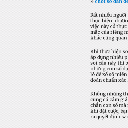
»
chốt số dàn 
Rất nhiều người 
thực hiện phươn
việc này có thực
mắc của riêng m
khác cũng quan 
Khi thực hiện so
áp dụng nhiều p
soi cầu này, thì
những con số dự
lô đề xổ số miền
đoán chuẩn xác 
Không những thế
cũng có cảm giác
chắn con số mà 
khi đặt cược, bạ
ra quyết định s