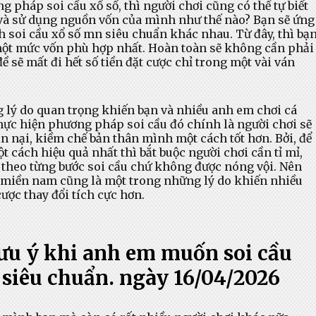
 pháp soi cầu xổ số, thì người chơi cũng có thể tự biết
và sử dụng nguồn vốn của mình như thế nào? Bạn sẽ ứng
 soi cầu xổ số mn siêu chuẩn khác nhau. Từ đây, thì bạ
 một mức vốn phù hợp nhất. Hoàn toàn sẽ không cần phải
ề sẽ mất đi hết số tiền đặt cược chỉ trong một vài ván
 lý do quan trọng khiến bạn và nhiều anh em chơi cá
hực hiện phương pháp soi cầu đó chính là người chơi sẽ
 nại, kiềm chế bản thân mình một cách tốt hơn. Bởi, để
ột cách hiệu quả nhất thì bắt buộc người chơi cần tỉ mỉ,
g theo từng bước soi cầu chứ không được nóng vội. Nên
u miền nam cũng là một trong những lý do khiến nhiều
ược thay đổi tích cực hơn.
lưu ý khi anh em muốn soi cầu
 siêu chuẩn. ngày 16/04/2026