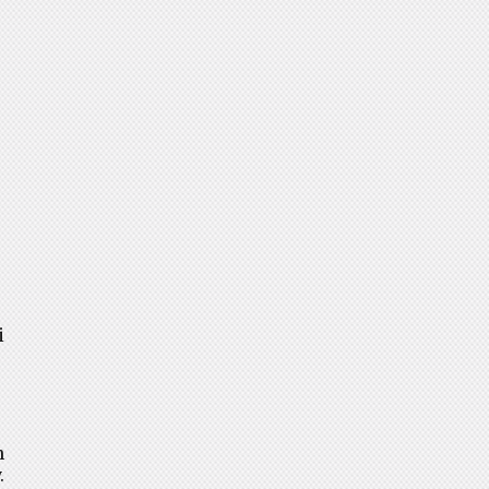
i
n
.