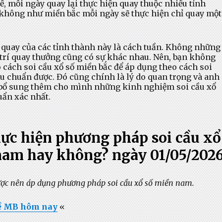
, mỗi ngày quay lại thực hiện quay thuộc nhiều tỉnh
không như miền bắc mỗi ngày sẽ thực hiện chỉ quay một
ỳ quay của các tỉnh thành này là cách tuần. Không những
vị trí quay thưởng cũng có sự khác nhau. Nên, bạn không
 cách soi cầu xổ số miền bắc để áp dụng theo cách soi
u chuẩn được. Đó cũng chính là lý do quan trọng và anh
 bổ sung thêm cho mình những kinh nghiệm soi cầu xổ
ẩn xác nhất.
hực hiện phương pháp soi cầu xổ
nam hay không? ngày 01/05/202
ược nên áp dụng phương pháp soi cầu xổ số miền nam.
đề MB hôm nay
«