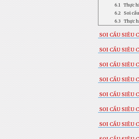
Thực hi
Soi cầ
Thực h
SOI CẦU SIÊU
SOI CẦU SIÊU
SOI CẦU SIÊU
SOI CẦU SIÊU
SOI CẦU SIÊU
SOI CẦU SIÊU
SOI CẦU SIÊU