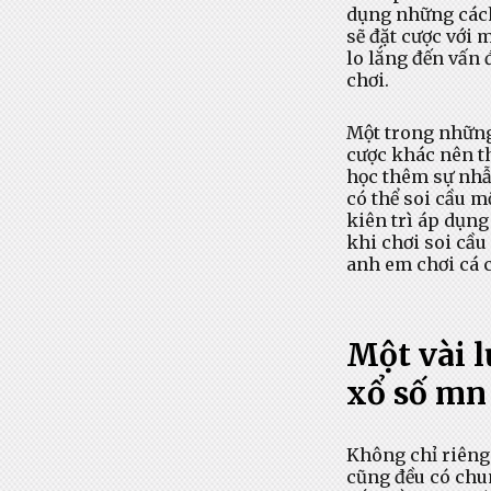
dụng những cách
sẽ đặt cược với
lo lắng đến vấn đ
chơi.
Một trong những
cược khác nên t
học thêm sự nhẫn
có thể soi cầu m
kiên trì áp dụn
khi chơi soi cầ
anh em chơi cá c
Một vài 
xổ số mn
Không chỉ riêng
cũng đều có chu