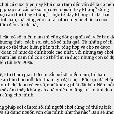
chơi cá cược hiện nay khá quan tâm đến vấn đề là có nê
g pháp soi cầu xổ số mn siêu chuẩn hay không? Công
 sự cần thiết hay không? Thực tế, đây không chỉ là thắc
ình bạn, mà cũng còn có rất nhiều người chơi cá cược
tâm đến vấn đề này.
i cầu xổ số miền nam thì cũng đồng nghĩa với việc bạn đ
hương thức, cách soi cầu xổ số hiệu quả. Từ những cách
 bạn có thể thực hiện phân tích, tổng hợp và cho ra được
 đoán có mức độ chính xác cao nhất. Với những tay chơi
 nam lâu năm thì còn có thể tìm ra được những con số d
lên tới hơn 90%.
, khi tham gia chơi soi cầu xổ số miền nam, thì bạn
 an tâm hơn mỗi khi tham gia đặt cược. Bởi, bạn đã chắ
mình dự đoán có cơ sở, chứ không phải đặt bừa. Nên mỗ
n sẽ cảm thấy không có quá nhiều lo lắng, tự tin khi đưa
au cùng cho mình.
 pháp soi cầu xổ số, thì người chơi cũng có thể tự biết
và sử dụng nguồn vốn của mình như thế nào? Bạn sẽ ứng