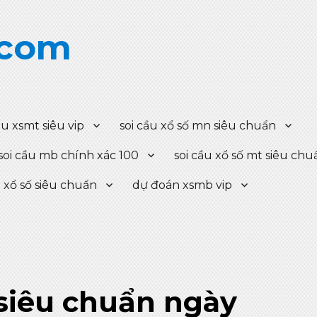
.com
ầu xsmt siêu vip
soi cầu xổ số mn siêu chuẩn
 soi cầu mb chính xác 100
soi cầu xổ số mt siêu chu
u xổ số siêu chuẩn
dự đoán xsmb vip
 siêu chuẩn ngày