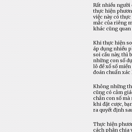
Rất nhiều người 
thực hiện phươn
việc này có thực
mắc của riêng m
khác cũng quan 
Khi thực hiện so
áp dụng nhiều p
soi cầu này, thì
những con số dự
lô đề xổ số miền
đoán chuẩn xác 
Không những thế
cũng có cảm giác
chắn con số mà 
khi đặt cược, bạ
ra quyết định s
Thực hiện phương
cách phân chia 