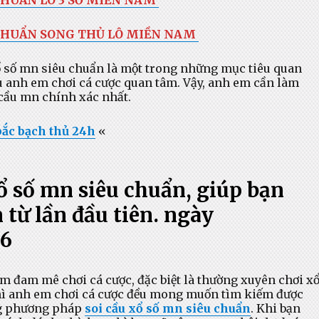
 CHUẨN LÔ 3 SỐ MIỀN NAM
 CHUẨN SONG THỦ LÔ MIỀN NAM
xổ số mn siêu chuẩn là một trong những mục tiêu quan
u anh em chơi cá cược quan tâm. Vậy, anh em cần làm
 cầu mn chính xác nhất.
bắc bạch thủ 24h
«
ổ số mn siêu chuẩn, giúp bạn
 từ lần đầu tiên. ngày
26
m đam mê chơi cá cược, đặc biệt là thường xuyên chơi x
ì anh em chơi cá cược đều mong muốn tìm kiếm được
g phương pháp
soi cầu xổ số mn siêu chuẩn
. Khi bạn