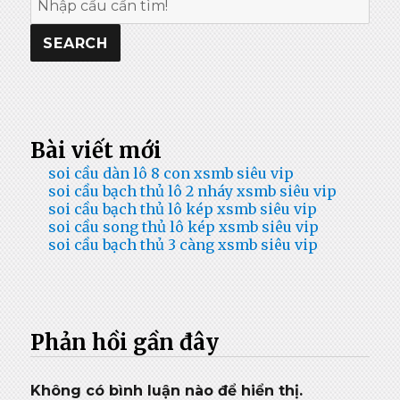
SEARCH
Bài viết mới
soi cầu dàn lô 8 con xsmb siêu vip
soi cầu bạch thủ lô 2 nháy xsmb siêu vip
soi cầu bạch thủ lô kép xsmb siêu vip
soi cầu song thủ lô kép xsmb siêu vip
soi cầu bạch thủ 3 càng xsmb siêu vip
Phản hồi gần đây
Không có bình luận nào để hiển thị.