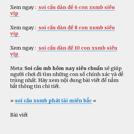
Xem ngay :
soi cầu dàn đề 6 con xsmb siêu
vip
Xem ngay :
soi cầu dàn đề 8 con xsmb siêu
vip
Xem ngay :
soi cầu dàn đề 10 con xsmb siêu
vip
Meta:
Soi cầu mb hôm nay siêu chuẩn
sẽ giúp
người chơi đi tìm những con số chính xác và dễ
trúng nhất. Hãy xem nội dung bài viết để nắm
bắt thông tin chi tiết.
»
soi cầu xsmb phát tài miền bắc
«
Bài viết