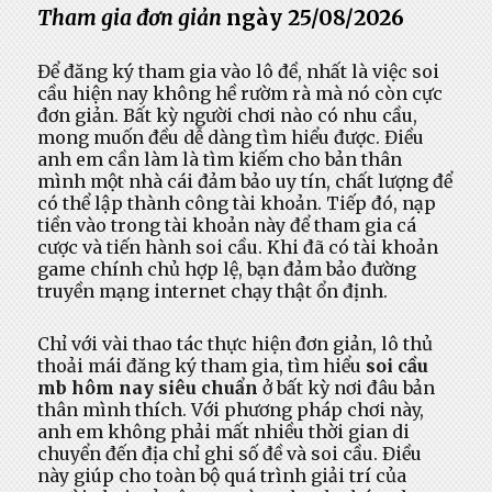
Tham gia đơn giản
ngày 25/08/2026
Để đăng ký tham gia vào lô đề, nhất là việc soi
cầu hiện nay không hề rườm rà mà nó còn cực
đơn giản. Bất kỳ người chơi nào có nhu cầu,
mong muốn đều dễ dàng tìm hiểu được. Điều
anh em cần làm là tìm kiếm cho bản thân
mình một nhà cái đảm bảo uy tín, chất lượng để
có thể lập thành công tài khoản. Tiếp đó, nạp
tiền vào trong tài khoản này để tham gia cá
cược và tiến hành soi cầu. Khi đã có tài khoản
game chính chủ hợp lệ, bạn đảm bảo đường
truyền mạng internet chạy thật ổn định.
Chỉ với vài thao tác thực hiện đơn giản, lô thủ
thoải mái đăng ký tham gia, tìm hiểu
soi cầu
mb hôm nay siêu chuẩn
ở bất kỳ nơi đâu bản
thân mình thích. Với phương pháp chơi này,
anh em không phải mất nhiều thời gian di
chuyển đến địa chỉ ghi số đề và soi cầu. Điều
này giúp cho toàn bộ quá trình giải trí của