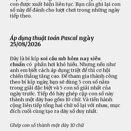
con được xuất hiện liên tục. Bạn cần ghi lại con
số này để đánh cho lượt chơi trong những ngày
tiếp theo.
Áp dụng thuật toán Pascal
ngày
25/08/2026
Đây là bí kíp
soi cầu mb hôm nay siêu
chuẩn
có phần hơi khó hiểu. Nhưng nếu như
anh em biết cách áp dụng triệt để thì cơ hội
chiến thắng tăng cao. Để tham gia thành công
theo bí kíp ngày, bạn sẽ dùng 5 con số nằm
trong giải đặc biệt và 5 con số giải nhất của
ngày trước. Tiếp đó hãy ghép cặp con số này
thành một dãy bao gồm 10 chữ. Và tiến hành
cộng liên tiếp tổng hai chữ số lại với nhau, mục
đích cuối cùng tạo ra dãy số duy nhất.
Ghép con số thành một dãy 10 chữ