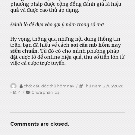
phương pháp được cộng đồng đánh giá là hiệu
quả và được cao thủ áp dụng.
Đánh lô đề dựa vào gợi ý nằm trong sổ mơ
Hy vọng, thông qua những nội dung thông tin
trên, bạn đã hiểu về cách
soi cầu mb hôm nay
siêu chuẩn
. Từ đó có cho mình phương pháp
đặt cược lô đề online hiệu quả, thu số tiền lớn từ
việc cá cược trực tuyến.
Author
Posted
chốt cầu độc thủ hôm nay
Thứ Năm, 21/05/2026
on
Categories
- 19:14
Chưa phân loại
Comments are closed.