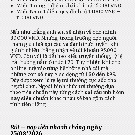
Miền Trung: 1 điểm phải chi trả 16.000 VNĐ.
Miền Nam: 1 điểm quy định từ 13.000 VNĐ –
15.000 VNĐ.
Nếu như thắng anh em sẽ nhận về cho mình
80.000 VNĐ. Nhưng, trong trường hợp người
tham gia chơi soi cầu và đánh trực tuyến, khi
giành chiến thắng nhận về tài khoản 95.000
VNĐ. Còn với lô đề theo kiểu truyền thống, tỷ lệ
trả thưởng nằm ở mức 1:70. Tuy nhiên khi chơi
online, tuỳ vào từng hệ thống nhà cái mà
những con số này giao động từ 1:80 đến 1:99.
Đây được xem là tỷ lệ trả thưởng cực sốc cho
người chơi. Ngoài hình thức trả thưởng dựa
theo tiêu chuẩn này, từng cách
soi cầu mb hôm
nay siêu chuẩn
khác nhau sẽ bao gồm cách
tính tiền riêng.
Rút – nạp tiền nhanh chóng
ngày
25/08/2026