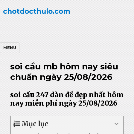
chotdocthulo.com
MENU
soi cầu mb hôm nay siêu
chuẩn ngày 25/08/2026
soi cầu 247 dàn đề đẹp nhất hôm
nay miễn phí ngày 25/08/2026
Mục lục