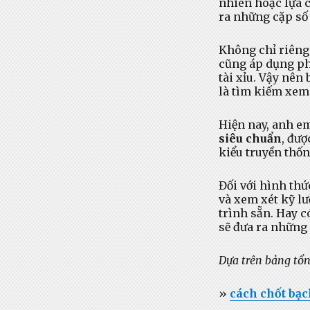
nhiên hoặc lựa c
ra những cặp số 
Không chỉ riêng 
cũng áp dụng ph
tài xỉu. Vậy nên 
là tìm kiếm xem 
Hiện nay, anh e
siêu chuẩn
, đượ
kiểu truyền thốn
Đối với hình thứ
và xem xét kỹ lư
trình sẵn. Hay c
sẽ đưa ra những 
Dựa trên bảng tổn
»
cách chốt bạc