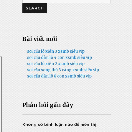
SEARCH
Bài viết mới
soi cầu lô xiên 3 xsmb siêu vip
soi cầu dàn lô 4 con xsmb siêu vip
soi cầu lô xiên 2 xsmb siêu vip
soi cầu song thủ 3 càng xsmb siêu vip
soi cầu dàn lô 8 con xsmb siêu vip
Phản hồi gần đây
Không có bình luận nào để hiển thị.