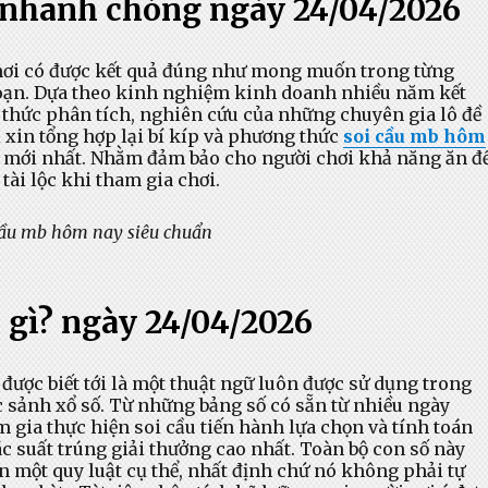
 nhanh chóng ngày 24/04/2026
hơi có được kết quả đúng như mong muốn trong từng
đoạn. Dựa theo kinh nghiệm kinh doanh nhiều năm kết
 thức phân tích, nghiên cứu của những chuyên gia lô đề
i xin tổng hợp lại bí kíp và phương thức
soi cầu mb hôm
, mới nhất. Nhằm đảm bảo cho người chơi khả năng ăn đ
 tài lộc khi tham gia chơi.
cầu mb hôm nay siêu chuẩn
à gì? ngày 24/04/2026
 được biết tới là một thuật ngữ luôn được sử dụng trong
c sảnh xổ số. Từ những bảng số có sẵn từ nhiều ngày
m gia thực hiện soi cầu tiến hành lựa chọn và tính toán
ác suất trúng giải thưởng cao nhất. Toàn bộ con số này
n một quy luật cụ thể, nhất định chứ nó không phải tự