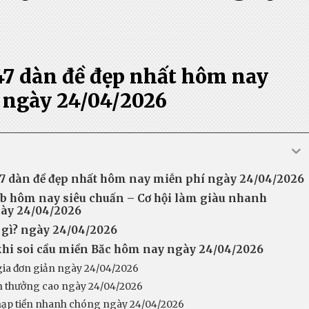
247 dàn đề đẹp nhất hôm nay
 ngày 24/04/2026
47 dàn đề đẹp nhất hôm nay miễn phí ngày 24/04/2026
mb hôm nay siêu chuẩn – Cơ hội làm giàu nhanh
ày 24/04/2026
à gì? ngày 24/04/2026
khi soi cầu miền Bắc hôm nay ngày 24/04/2026
ia đơn giản ngày 24/04/2026
ăn thưởng cao ngày 24/04/2026
nạp tiền nhanh chóng ngày 24/04/2026