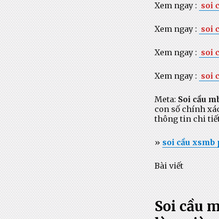
Xem ngay :
soi 
Xem ngay :
soi 
Xem ngay :
soi 
Xem ngay :
soi 
Meta:
Soi cầu m
con số chính xác
thông tin chi tiết
»
soi cầu xsmb 
Bài viết
Soi cầu 