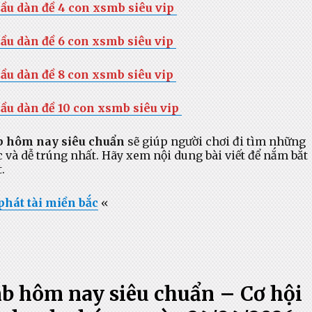
cầu dàn đề 4 con xsmb siêu vip
cầu dàn đề 6 con xsmb siêu vip
cầu dàn đề 8 con xsmb siêu vip
cầu dàn đề 10 con xsmb siêu vip
b hôm nay siêu chuẩn
sẽ giúp người chơi đi tìm những
 và dễ trúng nhất. Hãy xem nội dung bài viết để nắm bắt
.
phát tài miền bắc
«
mb hôm nay siêu chuẩn – Cơ hội