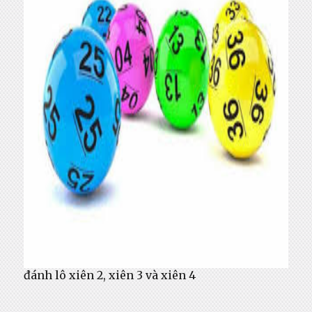
đánh lô xiên 2, xiên 3 và xiên 4