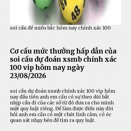
soi cầu đề miền bắc hôm nay chính xác 100
Cơ cấu mức thưởng hấp dẫn của
soi cầu dự đoán xsmb chính xác
100 vip hôm nay ngày
23/08/2026
soi cầu dự đoán xsmb chính xác 100 vip hôm
nay đầu tiên anh em cần có sự theo dõi bắt
nhịp cầu đi của các số từ đó đưa ra cho mình
một quy luật riêng. Để làm được điều này đòi
hỏi anh em cần có một chút linh cảm, có óc
quan sát nhạy bén đề tìm ra quy luật.