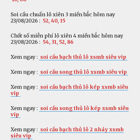
Soi cầu chuẩn lô xiên 3 miền bắc hôm nay
23/08/2026 :
52, 40, 15
Chốt số miễn phí lô xiên 4 miền bắc hôm nay
23/08/2026 :
54, 31, 52, 86
Xem ngay :
soi cầu bạch thủ lô xsmb siêu vip
Xem ngay :
soi cầu song thủ lô xsmb siêu vip
Xem ngay :
soi cầu bạch thủ lô kép xsmb siêu
vip
Xem ngay :
soi cầu song thủ lô kép xsmb siêu
vip
Xem ngay :
soi cầu bạch thủ lô 2 nháy xsmb
siêu vip