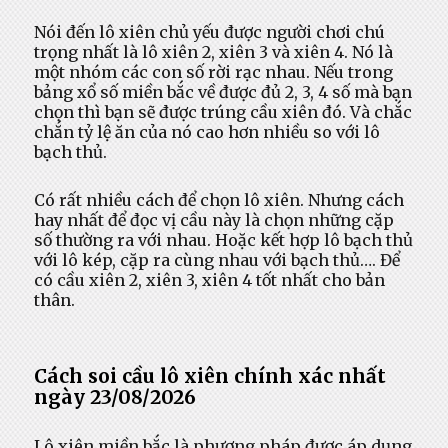
Nói đến lô xiên chủ yếu được người chơi chú
trọng nhất là lô xiên 2, xiên 3 và xiên 4. Nó là
một nhóm các con số rời rạc nhau. Nếu trong
bảng xổ số miền bắc về được đủ 2, 3, 4 số mà bạn
chọn thì bạn sẽ được trúng cầu xiên đó. Và chắc
chắn tỷ lệ ăn của nó cao hơn nhiều so với lô
bạch thủ.
Có rất nhiều cách để chọn lô xiên. Nhưng cách
hay nhất để đọc vị cầu này là chọn những cặp
số thường ra với nhau. Hoặc kết hợp lô bạch thủ
với lô kép, cặp ra cùng nhau với bạch thủ…. Để
có cầu xiên 2, xiên 3, xiên 4 tốt nhất cho bản
thân.
Cách soi cầu lô xiên chính xác nhất
ngày 23/08/2026
Lô xiên miền bắc là phương pháp được áp dụng