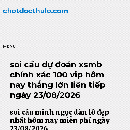
chotdocthulo.com
MENU
soi cầu dự đoán xsmb
chính xác 100 vip hôm
nay thắng lớn liên tiếp
ngày 23/08/2026
soi cầu minh ngọc dàn lô đẹp
nhất hôm nay miễn phí ngày
23/08/2026