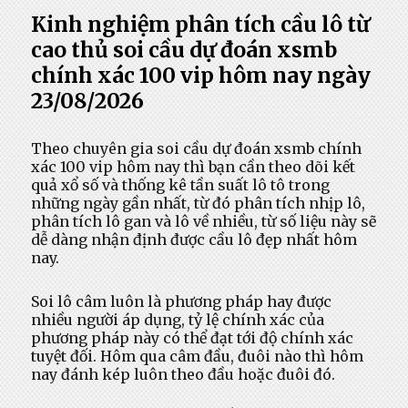
Kinh nghiệm phân tích cầu lô từ
cao thủ soi cầu dự đoán xsmb
chính xác 100 vip hôm nay ngày
23/08/2026
Theo chuyên gia soi cầu dự đoán xsmb chính
xác 100 vip hôm nay thì bạn cần theo dõi kết
quả xổ số và thống kê tần suất lô tô trong
những ngày gần nhất, từ đó phân tích nhịp lô,
phân tích lô gan và lô về nhiều, từ số liệu này sẽ
dễ dàng nhận định được cầu lô đẹp nhất hôm
nay.
Soi lô câm luôn là phương pháp hay được
nhiều người áp dụng, tỷ lệ chính xác của
phương pháp này có thể đạt tới độ chính xác
tuyệt đối. Hôm qua câm đầu, đuôi nào thì hôm
nay đánh kép luôn theo đầu hoặc đuôi đó.