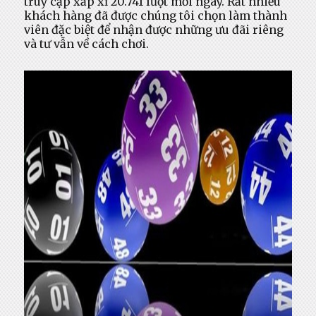
truy cập xấp xỉ 20.741 lượt mỗi ngày. Rất nhiều
khách hàng đã được chúng tôi chọn làm thành
viên đặc biệt để nhận được những ưu đãi riêng
và tư vẫn về cách chơi.