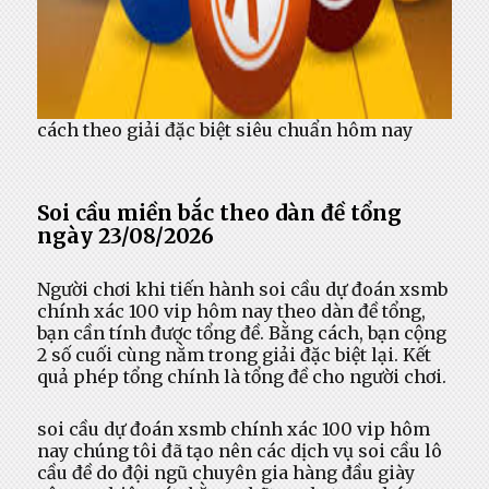
cách theo giải đặc biệt siêu chuẩn hôm nay
Soi cầu miền bắc theo dàn đề tổng
ngày 23/08/2026
Người chơi khi tiến hành soi cầu dự đoán xsmb
chính xác 100 vip hôm nay theo dàn đề tổng,
bạn cần tính được tổng đề. Bằng cách, bạn cộng
2 số cuối cùng nằm trong giải đặc biệt lại. Kết
quả phép tổng chính là tổng đề cho người chơi.
soi cầu dự đoán xsmb chính xác 100 vip hôm
nay chúng tôi đã tạo nên các dịch vụ soi cầu lô
cầu đề do đội ngũ chuyên gia hàng đầu giày