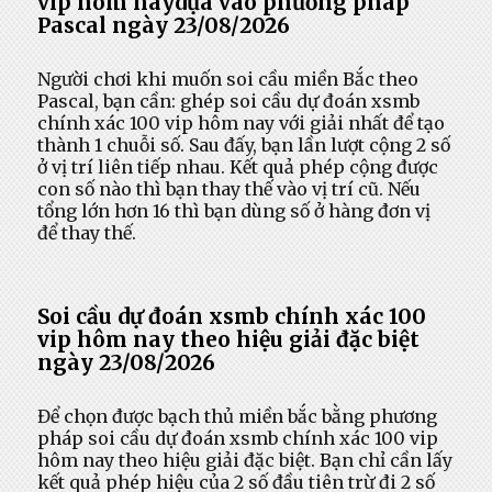
vip hôm naydựa vào phương pháp
Pascal ngày 23/08/2026
Người chơi khi muốn soi cầu miền Bắc theo
Pascal, bạn cần: ghép soi cầu dự đoán xsmb
chính xác 100 vip hôm nay với giải nhất để tạo
thành 1 chuỗi số. Sau đấy, bạn lần lượt cộng 2 số
ở vị trí liên tiếp nhau. Kết quả phép cộng được
con số nào thì bạn thay thế vào vị trí cũ. Nếu
tổng lớn hơn 16 thì bạn dùng số ở hàng đơn vị
để thay thế.
Soi cầu dự đoán xsmb chính xác 100
vip hôm nay theo hiệu giải đặc biệt
ngày 23/08/2026
Để chọn được bạch thủ miền bắc bằng phương
pháp soi cầu dự đoán xsmb chính xác 100 vip
hôm nay theo hiệu giải đặc biệt. Bạn chỉ cần lấy
kết quả phép hiệu của 2 số đầu tiên trừ đi 2 số