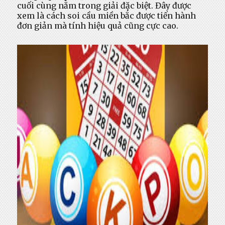
cuối cùng nằm trong giải đặc biệt. Đây được
xem là cách soi cầu miền bắc được tiến hành
đơn giản mà tính hiệu quả cũng cực cao.