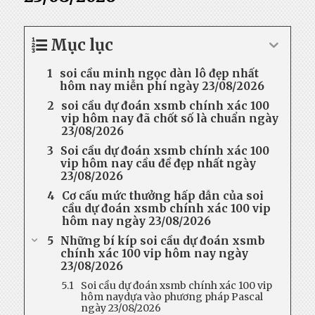
Mục lục
soi cầu minh ngọc dàn lô đẹp nhất
hôm nay miễn phí ngày 23/08/2026
soi cầu dự đoán xsmb chính xác 100
vip hôm nay đã chốt số là chuẩn ngày
23/08/2026
Soi cầu dự đoán xsmb chính xác 100
vip hôm nay cầu đề đẹp nhất ngày
23/08/2026
Cơ cấu mức thưởng hấp dẫn của soi
cầu dự đoán xsmb chính xác 100 vip
hôm nay ngày 23/08/2026
Những bí kíp soi cầu dự đoán xsmb
chính xác 100 vip hôm nay ngày
23/08/2026
Soi cầu dự đoán xsmb chính xác 100 vip
hôm naydựa vào phương pháp Pascal
ngày 23/08/2026