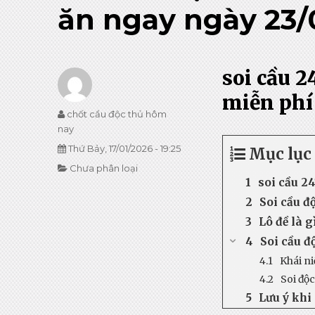
ăn ngay ngày 23
soi cầu 
miễn phí
Author
chốt cầu độc thủ hôm
nay
Posted
Thứ Bảy, 17/01/2026 - 19:25
Mục lục
on
Categories
Chưa phân loại
soi cầu 2
Soi cầu đ
Lô đề là 
Soi cầu 
Khái ni
Soi độ
Lưu ý khi