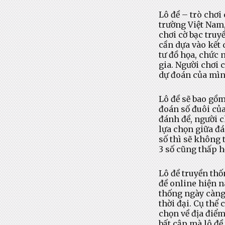
Lô đề – trò chơi 
trường Việt Nam,
chơi cờ bạc truy
cần dựa vào kết 
tư đồ họa, chức
gia. Người chơi 
dự đoán của mìn
Lô đề sẽ bao gồm
đoán số đuôi của
đánh đề, người c
lựa chọn giữa đá
số thì sẽ không 
3 số cũng thấp h
Lô đề truyền thố
đề online hiện 
thống ngày càng
thời đại. Cụ thể
chọn về địa điểm
bất cập mà lô đề