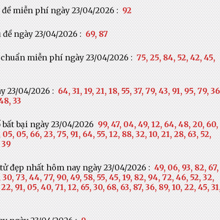
 đề miễn phí ngày 23/04/2026 :
92
 đề ngày 23/04/2026 :
69, 87
c chuẩn miễn phí ngày 23/04/2026 :
75, 25, 84, 52, 42, 45,
y 23/04/2026 :
64, 31, 19, 21, 18, 55, 37, 79, 43, 91, 95, 79, 36
 48, 33
 bất bại ngày 23/04/2026
99, 47, 04, 49, 12, 64, 48, 20, 60,
 05, 05, 66, 23, 75, 91, 64, 55, 12, 88, 32, 10, 21, 28, 63, 52,
, 39
 tử đẹp nhất hôm nay ngày 23/04/2026 :
49, 06, 93, 82, 67,
 30, 73, 44, 77, 90, 49, 58, 55, 45, 19, 82, 94, 72, 46, 52, 32,
 22, 91, 05, 40, 71, 12, 65, 30, 68, 63, 87, 36, 89, 10, 22, 45, 31