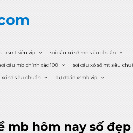
.com
ầu xsmt siêu vip
soi cầu xổ số mn siêu chuẩn
 soi cầu mb chính xác 100
soi cầu xổ số mt siêu chu
u xổ số siêu chuẩn
dự đoán xsmb vip
đề mb hôm nay số đẹp