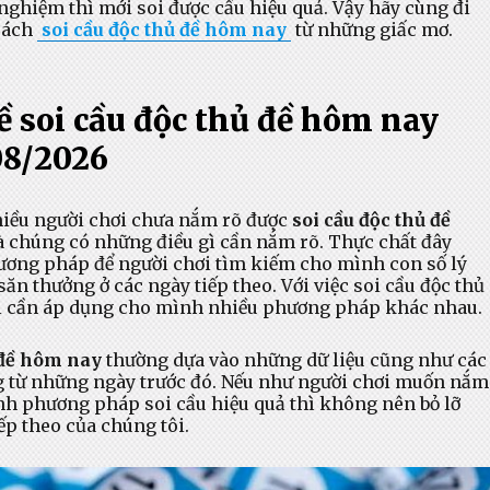
nghiệm thì mới soi được cầu hiệu quả. Vậy hãy cùng đi
cách
soi cầu độc thủ đề hôm nay
từ những giấc mơ.
ề soi cầu độc thủ đề hôm nay
08/2026
iều người chơi chưa nắm rõ được
soi cầu độc thủ đề
và chúng có những điều gì cần nắm rõ. Thực chất đây
ương pháp để người chơi tìm kiếm cho mình con số lý
săn thưởng ở các ngày tiếp theo. Với việc soi cầu độc thủ
ơi cần áp dụng cho mình nhiều phương pháp khác nhau.
ủ đề hôm nay
thường dựa vào những dữ liệu cũng như các
g từ những ngày trước đó. Nếu như người chơi muốn nắm
nh phương pháp soi cầu hiệu quả thì không nên bỏ lỡ
ếp theo của chúng tôi.