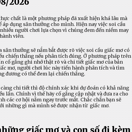
08/2026
 thực chất là một phương pháp đã xuất hiện khá lâu mà
ể áp dụng săn thưởng cho mình. Hiện nay việc soi cầu
 nhiều người chơi lựa chọn vì chúng đem đến niềm may
hành viên.
 săn thưởng sẽ nắm bắt được rõ việc soi cầu giấc mơ có
ều chiến thắng nếu phân tích đúng. Ở phương pháp trên
ần cố gắng ghi nhớ thật rõ và chi tiết giấc mơ của bản
ấc mơ, người chơi lúc này tiến hành phân tích và tìm
ng đương có thể đem lại chiến thắng.
càng chi tiết thì độ chính xác khi dự đoán có khả năng
ều lần. Chính vì thế hãy cố gắng cập nhật và đưa ra cho
nh các cơ hội nằm ngay trước mắt. Chắc chắn bạn sẽ
ới những gì mà mình sẽ được nhận từ giấc mơ.
những giấc mơ và con số đi kèm