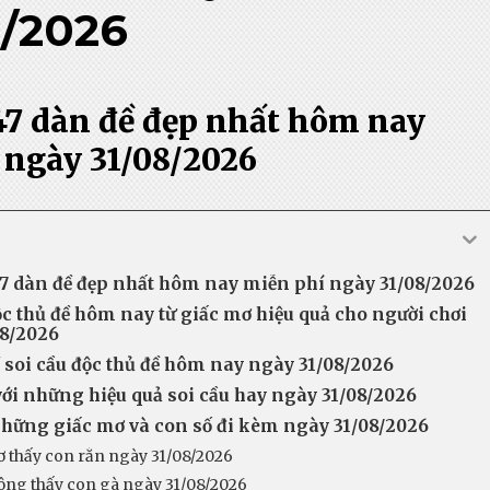
8/2026
247 dàn đề đẹp nhất hôm nay
 ngày 31/08/2026
47 dàn đề đẹp nhất hôm nay miễn phí ngày 31/08/2026
ộc thủ đề hôm nay từ giấc mơ hiệu quả cho người chơi
08/2026
ề soi cầu độc thủ đề hôm nay ngày 31/08/2026
ới những hiệu quả soi cầu hay ngày 31/08/2026
hững giấc mơ và con số đi kèm ngày 31/08/2026
ơ thấy con rắn ngày 31/08/2026
ng thấy con gà ngày 31/08/2026