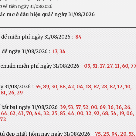
ơ về tiền ngày 31/08/2026
iấc mơ ở đâu hiệu quả? ngày 31/08/2026
 đề miễn phí ngày 31/08/2026 :
84
 đề ngày 31/08/2026 :
17, 34
c chuẩn miễn phí ngày 31/08/2026 :
05, 51, 17, 27, 11, 60, 77
y 31/08/2026 :
55, 89, 30, 88, 42, 04, 18, 87, 28, 87, 12, 10,
 81, 26, 29
 bất bại ngày 31/08/2026
39, 53, 57, 52, 00, 69, 36, 36, 26,
 64, 62, 43, 70, 44, 32, 25, 85, 44, 00, 32, 92, 68, 54, 19, 06,
 72
 tử đẹp nhất hôm nay ngày 31/08/2026 :
75, 25, 94, 20, 53,