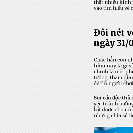
thật nhiều kinh 
vào tìm hiểu về 
Đôi nét v
ngày 31/
Chắc hẳn còn nh
hôm nay
là gì 
chính là một ph
tưởng, tham gia 
đề thì người ch
Soi cầu độc th
yếu tố ảnh hưởn
bắt được cho mì
những chia sẻ ti