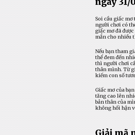
ngày 31/
Soi cầu giấc mơ
người chơi có th
giấc mơ đã được
mắn cho nhiều t
Nếu bạn tham gia
thể đem đến nhi
thì người chơi c
thân mình. Từ gi
kiếm con số tươ
Giấc mơ của bạn 
tăng cao lên nhi
bản thân của mì
không hối hận v
Giải mã 