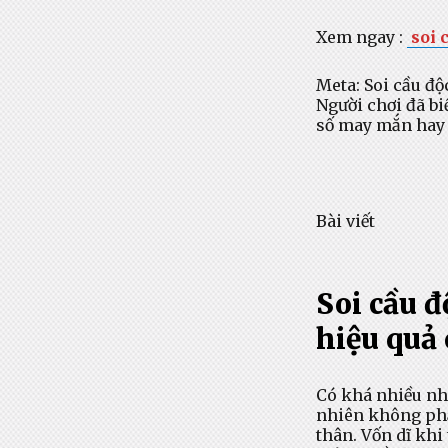
Xem ngay :
soi 
Meta: Soi cầu độ
Người chơi đã b
số may mắn hay
Bài viết
Soi cầu 
hiệu quả
Có khá nhiều nh
nhiên không phả
thân. Vốn dĩ kh