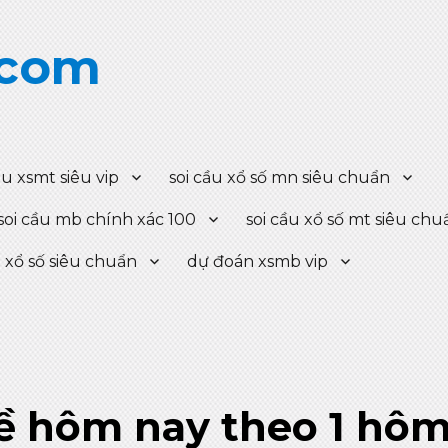
.com
ầu xsmt siêu vip
soi cầu xổ số mn siêu chuẩn
 soi cầu mb chính xác 100
soi cầu xổ số mt siêu chu
u xổ số siêu chuẩn
dự đoán xsmb vip
đề hôm nay theo 1 hô