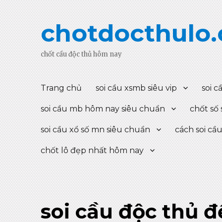
chotdocthulo
chốt cầu độc thủ hôm nay
Trang chủ
soi cầu xsmb siêu vip
soi c
soi cầu mb hôm nay siêu chuẩn
chốt số
soi cầu xổ số mn siêu chuẩn
cách soi cầ
chốt lô đẹp nhất hôm nay
soi cầu độc thủ 