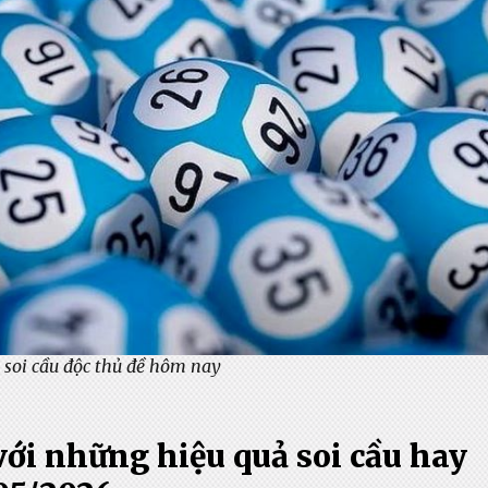
 soi cầu độc thủ đề hôm nay
với những hiệu quả soi cầu hay