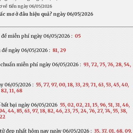
ơ về tiền ngày 06/05/2026
iấc mơ ở đâu hiệu quả? ngày 06/05/2026
ủ đề miễn phí ngày 06/05/2026 :
05
ủ đề ngày 06/05/2026 :
81, 29
c chuẩn miễn phí ngày 06/05/2026 :
93, 72, 75, 76, 28, 54,
ày 06/05/2026 :
55, 77, 97, 00, 18, 33, 29, 71, 63, 53, 45, 40,
 82, 11, 68
ố bất bại ngày 06/05/2026
55, 02, 02, 21, 15, 96, 51, 31, 46,
 94, 44, 85, 63, 97, 18, 82, 46, 23, 75, 24, 76, 27, 74, 55, 38,
 22
t tử đẹp nhất hôm nay ngày 06/05/2026 :
35, 37, 01, 68, 09,