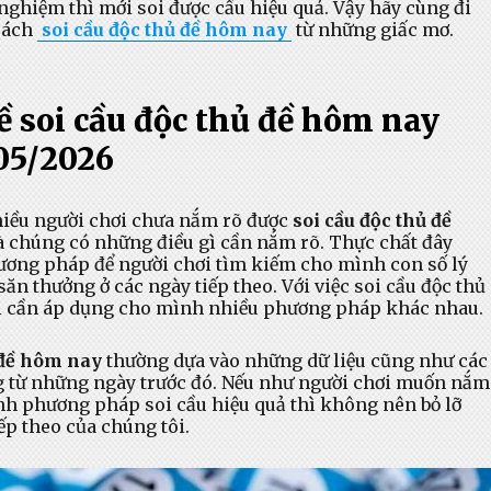
nghiệm thì mới soi được cầu hiệu quả. Vậy hãy cùng đi
cách
soi cầu độc thủ đề hôm nay
từ những giấc mơ.
ề soi cầu độc thủ đề hôm nay
05/2026
iều người chơi chưa nắm rõ được
soi cầu độc thủ đề
và chúng có những điều gì cần nắm rõ. Thực chất đây
ương pháp để người chơi tìm kiếm cho mình con số lý
săn thưởng ở các ngày tiếp theo. Với việc soi cầu độc thủ
ơi cần áp dụng cho mình nhiều phương pháp khác nhau.
ủ đề hôm nay
thường dựa vào những dữ liệu cũng như các
g từ những ngày trước đó. Nếu như người chơi muốn nắm
nh phương pháp soi cầu hiệu quả thì không nên bỏ lỡ
ếp theo của chúng tôi.