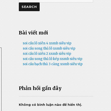
SEARCH
Bài viết mới
soi cầu lô xiên 4 xsmb siêu vip
soi cầu song thủ lô xsmb siêu vip
soi cầu lô xiên 2 xsmb siêu vip
soi cầu song thủ lô kép xsmb siêu vip
soi cầu bạch thủ 3 càng xsmb siêu vip
Phản hồi gần đây
Không có bình luận nào để hiển thị.