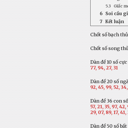
Giấc m
Soi cầu g
Kết luận
Chốt số bạch th
Chốt số song th
Dàn đề 10 số cự
77, 94, 27, 31
Dàn đề 20 số ng
92, 45, 99, 52, 34,
Dàn đề 36 con s
57, 21, 35, 97, 42,
29, 07, 89, 17, 41,
Dàn đề 50 số bấ