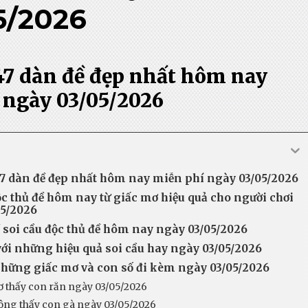
5/2026
247 dàn đề đẹp nhất hôm nay
 ngày 03/05/2026
47 dàn đề đẹp nhất hôm nay miễn phí ngày 03/05/2026
ộc thủ đề hôm nay từ giấc mơ hiệu quả cho người chơi
05/2026
ề soi cầu độc thủ đề hôm nay ngày 03/05/2026
ới những hiệu quả soi cầu hay ngày 03/05/2026
hững giấc mơ và con số đi kèm ngày 03/05/2026
ơ thấy con rắn ngày 03/05/2026
ng thấy con gà ngày 03/05/2026