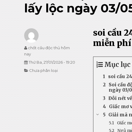
lấy lộc ngày 03/0
soi cầu 
miễn phí
Author
chốt cầu độc thủ hôm
nay
Posted
Thứ Ba, 27/01/2026 - 19:20
Mục lục
on
Categories
Chưa phân loại
soi cầu 2
Soi cầu đ
ngày 03/
Đôi nét v
Giấc mơ v
Giải mã n
Giấc m
Ngủ mộ