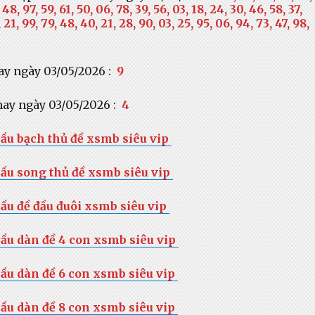
 48, 97, 59, 61, 50, 06, 78, 39, 56, 03, 18, 24, 30, 46, 58, 37,
 21, 99, 79, 48, 40, 21, 28, 90, 03, 25, 95, 06, 94, 73, 47, 98,
ay ngày 03/05/2026 :
9
nay ngày 03/05/2026 :
4
cầu bạch thủ đề xsmb siêu vip
cầu song thủ đề xsmb siêu vip
cầu đề đầu đuôi xsmb siêu vip
cầu dàn đề 4 con xsmb siêu vip
cầu dàn đề 6 con xsmb siêu vip
cầu dàn đề 8 con xsmb siêu vip