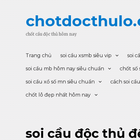
chotdocthulo
chốt cầu độc thủ hôm nay
Trang chủ
soi cầu xsmb siêu vip
soi c
soi cầu mb hôm nay siêu chuẩn
chốt số
soi cầu xổ số mn siêu chuẩn
cách soi cầ
chốt lô đẹp nhất hôm nay
soi cầu độc thủ 