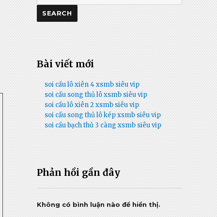
SEARCH
Bài viết mới
soi cầu lô xiên 4 xsmb siêu vip
soi cầu song thủ lô xsmb siêu vip
soi cầu lô xiên 2 xsmb siêu vip
soi cầu song thủ lô kép xsmb siêu vip
soi cầu bạch thủ 3 càng xsmb siêu vip
Phản hồi gần đây
Không có bình luận nào để hiển thị.