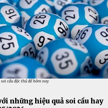
 soi cầu độc thủ đề hôm nay
với những hiệu quả soi cầu hay