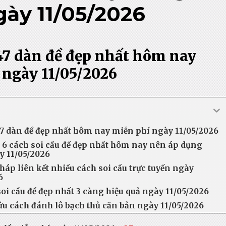
ngày 11/05/2026
247 dàn đề đẹp nhất hôm nay
 ngày 11/05/2026
47 dàn đề đẹp nhất hôm nay miễn phí ngày 11/05/2026
6 cách soi cầu đề đẹp nhất hôm nay nên áp dụng
y 11/05/2026
áp liên kết nhiều cách soi cầu trực tuyến ngày
6
soi cầu đề đẹp nhất 3 càng hiệu quả ngày 11/05/2026
u cách đánh lô bạch thủ căn bản ngày 11/05/2026