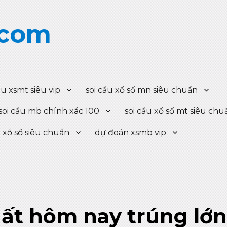
.com
ầu xsmt siêu vip
soi cầu xổ số mn siêu chuẩn
 soi cầu mb chính xác 100
soi cầu xổ số mt siêu chu
u xổ số siêu chuẩn
dự đoán xsmb vip
hất hôm nay trúng lớn