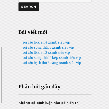
SEARCH
Bài viết mới
soi cầu lô xiên 4 xsmb siêu vip
soi cầu song thủ lô xsmb siêu vip
soi cầu lô xiên 2 xsmb siêu vip
soi cầu song thủ lô kép xsmb siêu vip
soi cầu bạch thủ 3 càng xsmb siêu vip
Phản hồi gần đây
Không có bình luận nào để hiển thị.