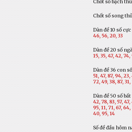
Chốt số bạch thủ
Chốt số song thủ
Dàn đề 10 số cực
46, 56, 20, 33
Dàn đề 20 số ngà
15, 35, 47, 42, 74,
Dàn đề 36 con số
51, 47, 87, 94, 23,
72, 49, 38, 87, 31,
Dàn đề 50 số bất
42, 78, 83, 57, 47,
95, 11, 71, 67, 64,
40, 95, 14
Số đề đầu hôm n