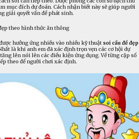
cách soi cần tiếp theo. Dược phòng các con số bạch thủ
àm mục đích dự đoán. Cách nhận biết này sẽ giúp người
g giải quyết vấn đề phát sinh.
 đẹp theo hình thức ăn thông
g được hưởng ứng nhiều vào nhiều kỹ thuật
soi cầu đề đẹp
 Nhất là khi anh em đã xác định trọn vẹn các cơ hội dự
ề tăng lên nói lên các điều kiện ứng dụng. Về từng cặp số
iếp theo để người chơi xác định.