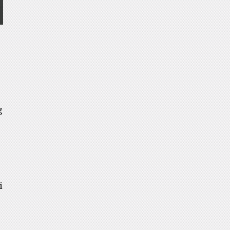
g
i
n