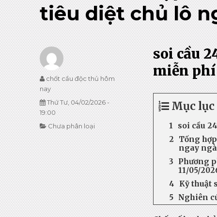
tiêu diệt chủ lô 
soi cầu 
miễn phí
Author
chốt cầu độc thủ hôm
nay
Posted
Thứ Tư, 04/02/2026 -
Mục lục
on
19:00
soi cầu 2
Categories
Chưa phân loại
Tổng hợp 
ngay ngà
Phương ph
11/05/202
Kỹ thuật 
Nghiên cứ