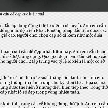
i cầu đề đẹp cực hiệu quả
 đầu áp dụng đúng tỉ lệ lô xiên trực tuyến. Anh em cần
đúng mức độ triển khai. Phương pháp đầu tiên được các
 giá cao. Người chơi chọn cặp số đi kèm như một điều
ế hoạch
soi cầu đề đẹp nhất hôm nay
. Anh em cần hướn
chỉ số được ứng dụng. Qua giai đoạn ban đầu kết hợp các
ho người chơi. 2 tập trung vào tỷ lệ lô xiên là một cơ sở
ự đoán sẽ nói lên xác suất thắng lớn dành cho anh em.
ổ sung thông tin nằm trong chu kỳ khai thác. Họa số mà
ụng được thể hiện ở những điều kiện tiếp theo. Đồng thờ
cập nhật lô số đẹp trong vòng nhiều tuần.
 khi tình trạng cầu về không đúng dự định. Anh em cầ