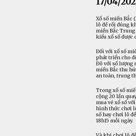
17/04/20
Xổ số miền Bắc (
lô đề rồi đúng k
miền Bắc Trung
kiểu xổ số được 
Đối với xổ số mi
phát triển cho đ
Đô với số lượng 
miền Bắc thu hút
an toàn, trung t
Trong xổ số miền
cộng 20 lần quay
mua vé xổ số vớ
hình thức chơi l
số hay chơi lô đ
18h15 mỗi ngày.
Và khi chơi lô đ