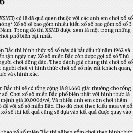
26
XSMB) có lẽ đã quá quen thuộc với các anh em chơi xổ số
hông? Xổ số sẽ bao gồm nhiều kiểu xổ số bao gồm xổ số 3
 Nam. Trong đó thì XSMB được xem là một trong những
chơi phổ biến bật nhất.
ền Bắc thì hình thức xổ số này đã bắt đầu từ năm 1962 và
ến tận ngày nay. Xổ số miền Bắc còn được gọi xổ số Thủ
người chơi đông đảo. Theo đánh giá chung thì chơi xổ số
 người chơi vì hình thức chơi xổ số này rất khách quan,
hực và chính xác.
 Bắc thì sẽ có tổng cộng là 81.660 giải thưởng cho tổng
 số. Chơi xổ số miền Bắc phổ biến nhất với hình thức là
i mệnh giá 10.000đ/vé. Và nhiều anh em còn chơi thêm
ô đề với xổ số miền Bắc. Cho dù chơi theo kiểu mua vé xổ
ề xổ số thì kết quả cũng sẽ dựa vào kết quả được quay vào
ề theo xổ số miền Bắc thì sẽ bao gồm chơi theo hình thức