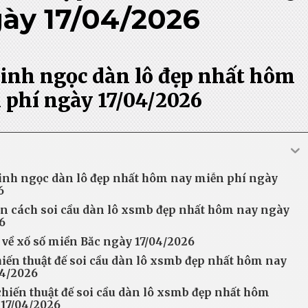
ngày 17/04/2026
minh ngọc dàn lô đẹp nhất hôm
 phí ngày 17/04/2026
inh ngọc dàn lô đẹp nhất hôm nay miễn phí ngày
6
n cách soi cầu dàn lô xsmb đẹp nhất hôm nay ngày
6
u về xổ số miền Bắc ngày 17/04/2026
iến thuật để soi cầu dàn lô xsmb đẹp nhất hôm nay
04/2026
hiến thuật để soi cầu dàn lô xsmb đẹp nhất hôm
17/04/2026