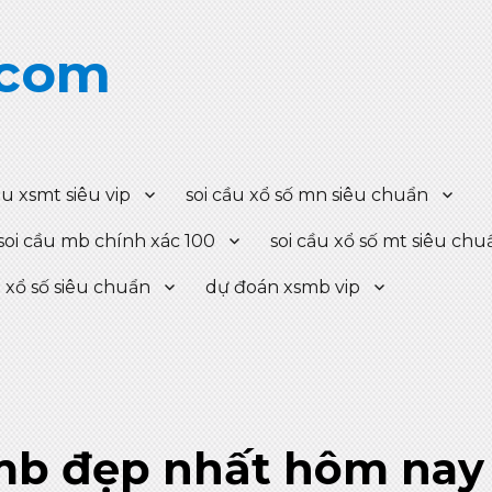
.com
ầu xsmt siêu vip
soi cầu xổ số mn siêu chuẩn
 soi cầu mb chính xác 100
soi cầu xổ số mt siêu chu
u xổ số siêu chuẩn
dự đoán xsmb vip
smb đẹp nhất hôm nay