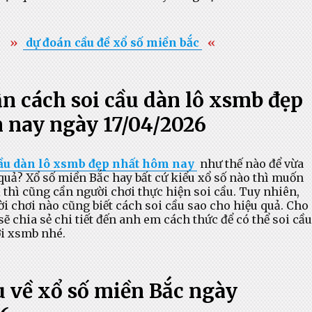
»
dự đoán cầu đề xổ số miền bắc
«
n cách soi cầu dàn lô xsmb đẹp
 nay ngày 17/04/2026
cầu dàn lô xsmb đẹp nhất hôm nay
như thế nào để vừa
quả? Xổ số miền Bắc hay bất cứ kiểu xổ số nào thì muốn
 thì cũng cần người chơi thực hiện soi cầu. Tuy nhiên,
 chơi nào cũng biết cách soi cầu sao cho hiệu quả. Cho
sẽ chia sẻ chi tiết đến anh em cách thức để có thể soi cầ
ơi xsmb nhé.
u về xổ số miền Bắc ngày