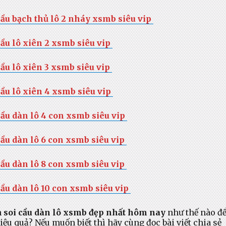
cầu bạch thủ lô 2 nháy xsmb siêu vip
cầu lô xiên 2 xsmb siêu vip
cầu lô xiên 3 xsmb siêu vip
cầu lô xiên 4 xsmb siêu vip
cầu dàn lô 4 con xsmb siêu vip
cầu dàn lô 6 con xsmb siêu vip
cầu dàn lô 8 con xsmb siêu vip
cầu dàn lô 10 con xsmb siêu vip
n
soi cầu dàn lô xsmb đẹp nhất hôm nay
như thế nào đ
ệu quả? Nếu muốn biết thì hãy cùng đọc bài viết chia sẻ