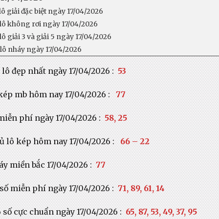
 lô giải đặc biệt ngày 17/04/2026
 lô không rơi ngày 17/04/2026
 lô giải 3 và giải 5 ngày 17/04/2026
i lô nháy ngày 17/04/2026
 lô đẹp nhất ngày 17/04/2026 :
53
 kép mb hôm nay 17/04/2026 :
77
miễn phí ngày 17/04/2026 :
58, 25
ủ lô kép hôm nay 17/04/2026 :
66 – 22
áy miền bắc 17/04/2026 :
77
 số miễn phí ngày 17/04/2026 :
71, 89, 61, 14
 số cực chuẩn ngày 17/04/2026 :
65, 87, 53, 49, 37, 95