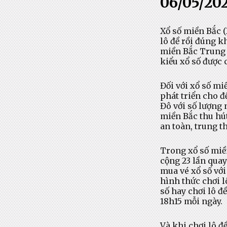
06/05/20
Xổ số miền Bắc (
lô đề rồi đúng k
miền Bắc Trung
kiểu xổ số được 
Đối với xổ số mi
phát triển cho đ
Đô với số lượng 
miền Bắc thu hút
an toàn, trung t
Trong xổ số miền
cộng 23 lần quay
mua vé xổ số vớ
hình thức chơi l
số hay chơi lô đ
18h15 mỗi ngày.
Và khi chơi lô đ