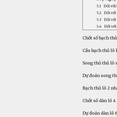
Đối với
Đối với
Đối với
Đối vớ
Chốt số bạch thủ
Cầu bạch thủ lô
Song thủ thủ lô
Dự đoán song th
Bạch thủ lô 2 n
Chốt số dàn lô 4
Dự đoán dàn lô 