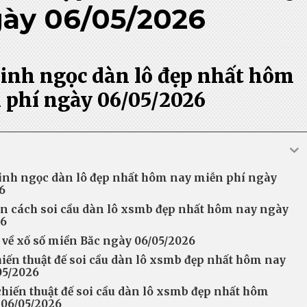
ngày 06/05/2026
minh ngọc dàn lô đẹp nhất hôm
 phí ngày 06/05/2026
inh ngọc dàn lô đẹp nhất hôm nay miễn phí ngày
6
n cách soi cầu dàn lô xsmb đẹp nhất hôm nay ngày
26
u về xổ số miền Bắc ngày 06/05/2026
iến thuật để soi cầu dàn lô xsmb đẹp nhất hôm nay
05/2026
hiến thuật để soi cầu dàn lô xsmb đẹp nhất hôm
 06/05/2026