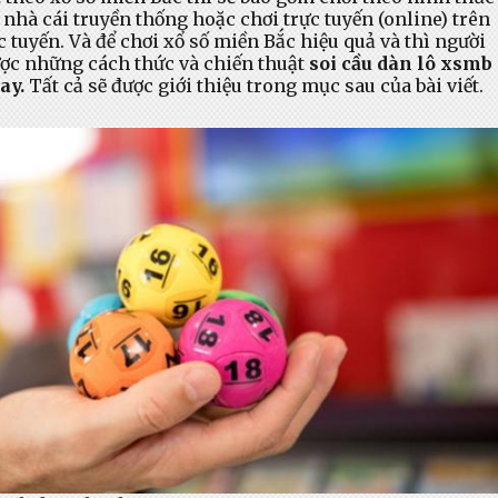
 nhà cái truyền thống hoặc chơi trực tuyến (online) trên
c tuyến. Và để chơi xổ số miền Bắc hiệu quả và thì người
ợc những cách thức và chiến thuật
soi cầu dàn lô xsmb
ay.
Tất cả sẽ được giới thiệu trong mục sau của bài viết.