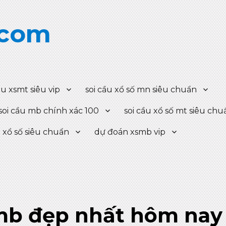
.com
ầu xsmt siêu vip
soi cầu xổ số mn siêu chuẩn
 soi cầu mb chính xác 100
soi cầu xổ số mt siêu chu
u xổ số siêu chuẩn
dự đoán xsmb vip
smb đẹp nhất hôm nay