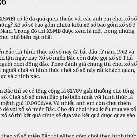
26
XSMB) có lẽ đã quá quen thuộc với các anh em chơi xổ số
hông? Xổ số sẽ bao gồm nhiều kiểu xổ số bao gồm xổ số 3
 Nam. Trong đó thì XSMB được xem là một trong những
chơi phổ biến bật nhất.
ền Bắc thì hình thức xổ số này đã bắt đầu từ năm 1962 và
ến tận ngày nay. Xổ số miền Bắc còn được gọi xổ số Thủ
người chơi đông đảo. Theo đánh giá chung thì chơi xổ số
 người chơi vì hình thức chơi xổ số này rất khách quan,
hực và chính xác.
 Bắc thì sẽ có tổng cộng là 81.789 giải thưởng cho tổng
 số. Chơi xổ số miền Bắc phổ biến nhất với hình thức là
i mệnh giá 10.000đ/vé. Và nhiều anh em còn chơi thêm
ô đề với xổ số miền Bắc. Cho dù chơi theo kiểu mua vé xổ
ề xổ số thì kết quả cũng sẽ dựa vào kết quả được quay vào
ề theo xổ số miền Bắc thì sẽ bao gồm chơi theo hình thức